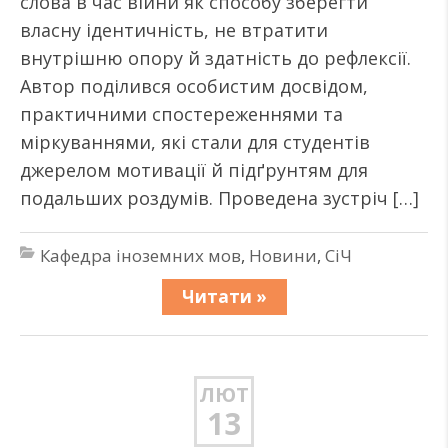
слова в час війни як способу зберегти
власну ідентичність, не втратити
внутрішню опору й здатність до рефлексії.
Автор поділився особистим досвідом,
практичними спостереженнями та
міркуваннями, які стали для студентів
джерелом мотивації й підґрунтям для
подальших роздумів. Проведена зустріч […]
Кафедра іноземних мов
,
Новини
,
СіЧ
Читати »
ЛЮТ
13