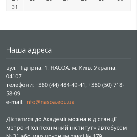
31
Наша адреса
вул. Підгірна, 1, НАСОА, м. Київ, Україна,
04107
телефони: +380 (44) 484-49-41, +380 (50) 718-
58-09
e-mail:
info@nasoa.edu.ua
Дістатися до Академії можна від станції
метро «Політехнічний інститут» автобусом
№ 31 або маршрутним таксі № 179.