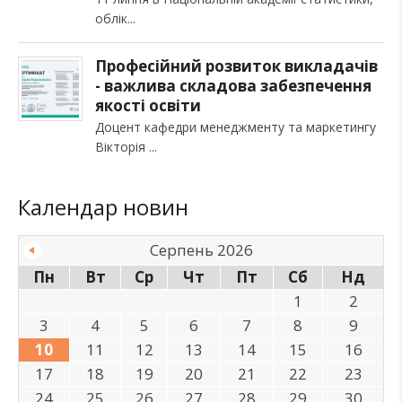
облік
Професійний розвиток викладачів
- важлива складова забезпечення
якості освіти
Доцент кафедри менеджменту та маркетингу
Вікторія
Календар новин
Серпень 2026
Пн
Вт
Ср
Чт
Пт
Сб
Нд
1
2
3
4
5
6
7
8
9
10
11
12
13
14
15
16
17
18
19
20
21
22
23
24
25
26
27
28
29
30