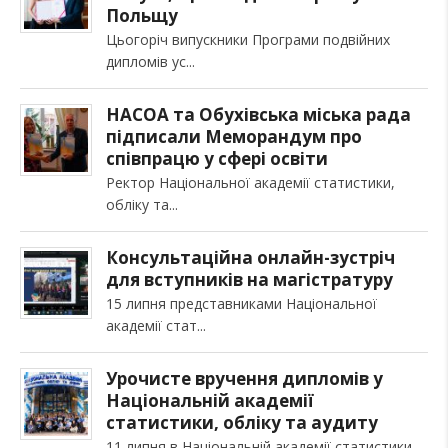
Польщу
Цьогоріч випускники Програми подвійних
дипломів ус
НАСОА та Обухівська міська рада
підписали Меморандум про
співпрацю у сфері освіти
Ректор Національної академії статистики,
обліку та
Консультаційна онлайн-зустріч
для вступників на магістратуру
15 липня представниками Національної
академії стат
Урочисте вручення дипломів у
Національній академії
статистики, обліку та аудиту
11 липня в Національній академії статистики,