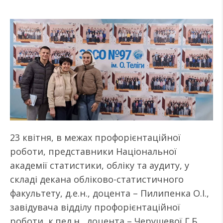
23 квітня, в межах профорієнтаційної
роботи, представники Національної
академії статистики, обліку та аудиту, у
складі декана обліково-статистичного
факультету, д.е.н., доцента – Пилипенка О.І.,
завідувача відділу профорієнтаційної
роботи, к.пед.н., доцента – Черушевої Г.Б.,