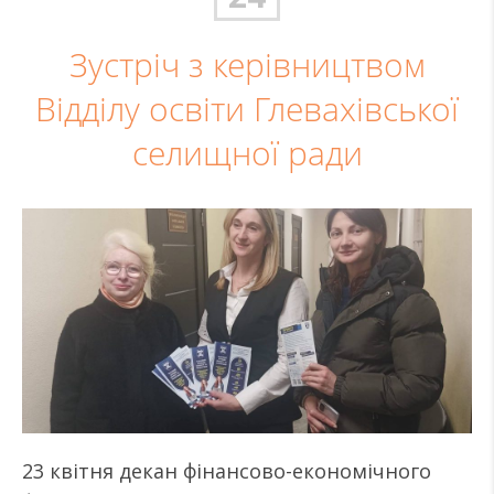
Зустріч з керівництвом
Відділу освіти Глевахівської
селищної ради
23 квітня декан фінансово-економічного