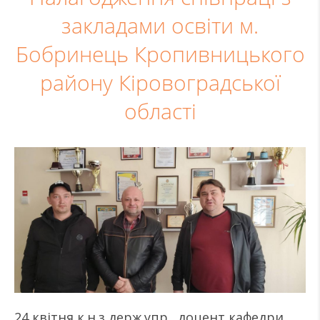
закладами освіти м.
Бобринець Кропивницького
району Кіровоградської
області
24 квітня к.н.з держ.упр., доцент кафедри