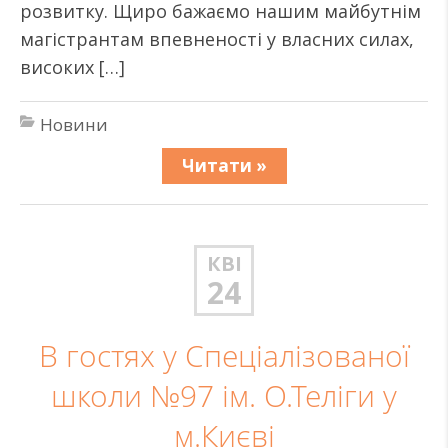
розвитку. Щиро бажаємо нашим майбутнім
магістрантам впевненості у власних силах,
високих […]
Новини
Читати »
КВІ
24
В гостях у Спеціалізованої
школи №97 ім. О.Теліги у
м.Києві