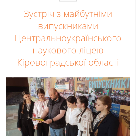
Зустріч з майбутніми
випускниками
Центральноукраїнського
наукового ліцею
Кіровоградської області