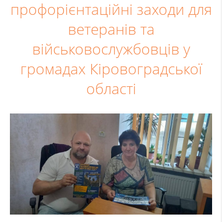
профорієнтаційні заходи для
ветеранів та
військовослужбовців у
громадах Кіровоградської
області