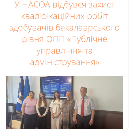
У НАСОА відбувся захист
кваліфікаційних робіт
здобувачів бакалаврського
рівня ОПП «Публічне
управління та
адміністрування»