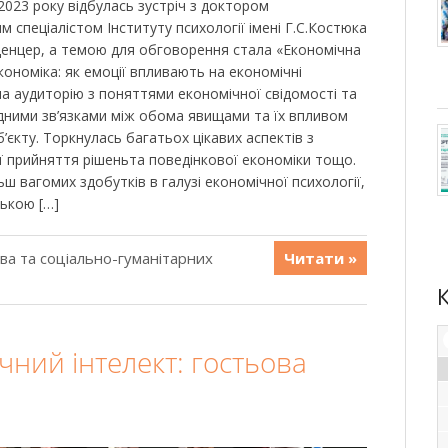
 2023 року відбулась зустріч з доктором
м спеціалістом Інституту психології імені Г.С.Костюка
енцер, а темою для обговорення стала «Економічна
кономіка: як емоції впливають на економічні
ла аудиторію з поняттями економічної свідомості та
адними зв’язками між обома явищами та їх впливом
’єкту. Торкнулась багатьох цікавих аспектів з
рії прийняття рішеньта поведінкової економіки тощо.
ш вагомих здобутків в галузі економічної психології,
ською […]
ава та соціально-гуманітарних
Читати »
учний інтелект: гостьова