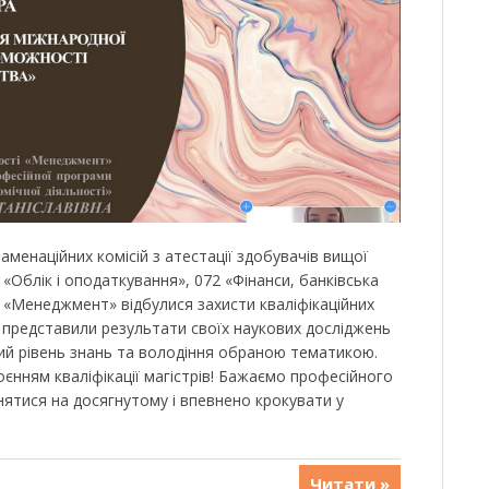
заменаційних комісій з атестації здобувачів вищої
 «Облік і оподаткування», 072 «Фінанси, банківська
3 «Менеджмент» відбулися захисти кваліфікаційних
и представили результати своїх наукових досліджень
й рівень знань та володіння обраною тематикою.
оєнням кваліфікації магістрів! Бажаємо професійного
инятися на досягнутому і впевнено крокувати у
Читати »