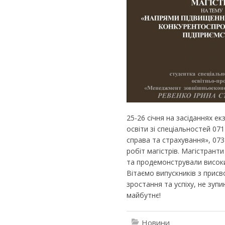
25-26 січня на засіданнях ек
освіти зі спеціальностей 071
справа та страхування», 07
робіт магістрів. Магістрант
та продемонстрували високи
Вітаємо випускників з присв
зростання та успіху, не зуп
майбутнє!
Новини