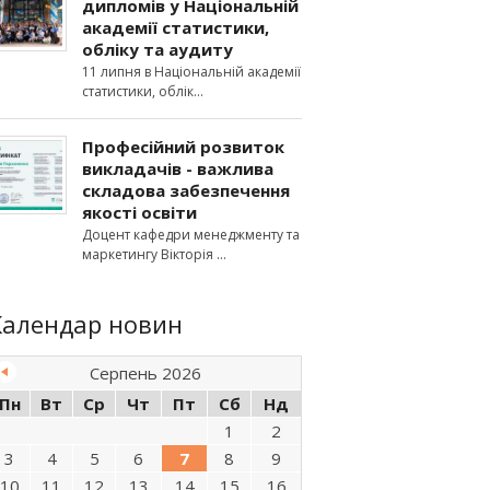
дипломів у Національній
академії статистики,
обліку та аудиту
11 липня в Національній академії
статистики, облік
Професійний розвиток
викладачів - важлива
складова забезпечення
якості освіти
Доцент кафедри менеджменту та
маркетингу Вікторія
Календар новин
Серпень 2026
Пн
Вт
Ср
Чт
Пт
Сб
Нд
1
2
3
4
5
6
7
8
9
10
11
12
13
14
15
16