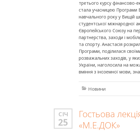
третього курсу фінансово-е
стала учасницею Програми E
навчального року у Вищій ш
студентської міжнародної а
Європейського Союзу на пері
партнерства, заходи і мобіль
та спорту. Анастасія розкри
Програми, поділилася своїм
розважальних заходів, у як
України, наголосила на мож
вміння з іноземної мови, зн
Новини
Гостьова лекці
СІЧ
25
«М.Е.ДОК»