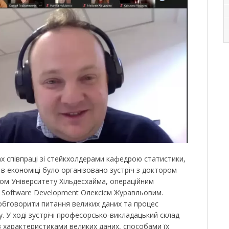
ах співпраці зі стейкхолдерами кафедрою статистики,
в економіці було організовано зустріч з доктором
ом Університету Хільдесхайма, операційним
t Software Development Олексієм Журавльовим.
 обговорити питання великих даних та процес
. У ході зустрічі професорсько-викладацький склад
з характеристиками великих даних, способами їх