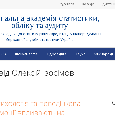
Студентові
Коледжі
Дистанц
нальна академія статистики,
обліку та аудиту
клад вищої освіти IV рівня акредитації у підпорядкуванні
Державної служби статистики України
АСОА
Факультети
Підрозділи
Наука
Міжнародна
від
Олексій Ізосімов
ихологія та поведінкова
емоції впливають на