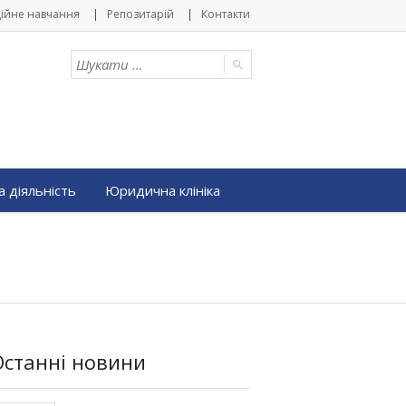
ійне навчання
Репозитарій
Контакти
 діяльність
Юридична клініка
Останні новини