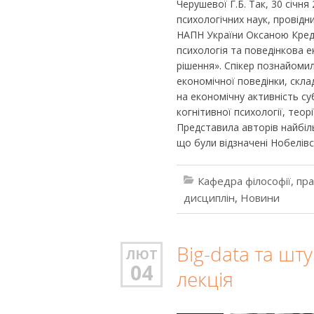
Черушевої Г.Б. Так, 30 січня
психологічних наук, провідни
НАПН України Оксаною Кред
психологія та поведінкова е
рішення». Спікер познайоми
економічної поведінки, скл
на економічну активність суб
когнітивної психології, тео
Представила авторів найбіль
що були відзначені Нобелів
Кафедра філософії, пр
дисциплін
,
Новини
Big-datа та шт
ЛЮТ
04
лекція