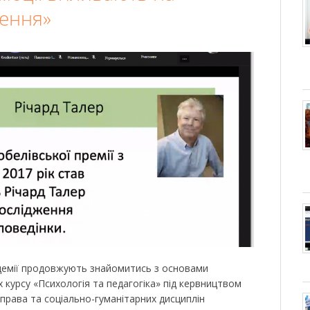
шення»
демії продовжують знайомитись з основами
х курсу «Психологія та педагогіка» під кервництвом
права та соціально-гуманітарних дисциплін