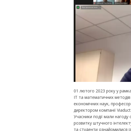
01 лютого 2023 року у рамк
ІТ та математичних методів 
економічних наук, професор
директором компанії Viaduc
Учасники події мали нагоду
розвитку штучного інтелекту
та студенти ознайомилися і