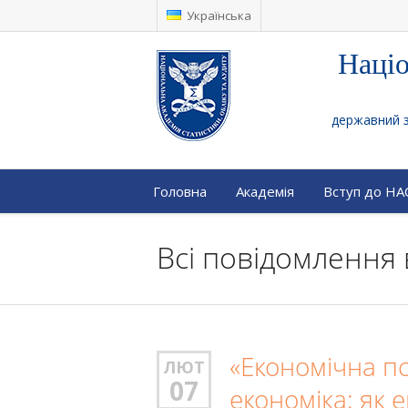
Українська
Націо
державний за
Головна
Академія
Вступ до Н
Всі повідомлення 
«Економічна пс
ЛЮТ
07
економіка: як 