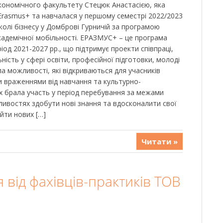
кономічного факультету Стецюк Анастасією, яка
rasmus+ та навчалася у першому семестрі 2022/2023
колі бізнесу у Домброві Гурничій за програмою
кадемічної мобільності. ЕРАЗМУС+ – це програма
од 2021-2027 рр., що підтримує проекти співпраці,
ність у сфері освіти, професійної підготовки, молоді
ла можливості, які відкриваються для учасників
и враженнями від навчання та культурно-
их брала участь у період перебування за межами
ливостях здобути нові знання та вдосконалити свої
айти нових […]
Читати »
я від фахівців-практиків ТОВ