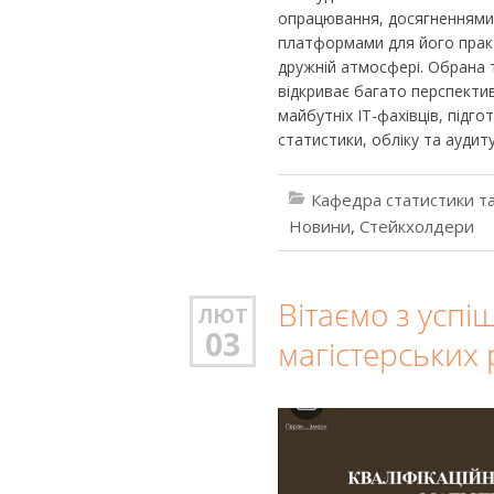
опрацювання, досягненнями
платформами для його практ
дружній атмосфері. Обрана 
відкриває багато перспектив
майбутніх ІТ-фахівців, підг
статистики, обліку та аудиту
Кафедра статистики та
Новини
,
Стейкхолдери
Вітаємо з усп
ЛЮТ
03
магістерських 