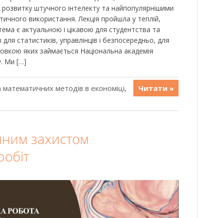
 розвитку штучного інтелекту та найпопулярнішими
ичного використання. Лекція пройшла у теплій,
тема є актуальною і цікавою для студентства та
 для статистиків, управлінців і безпосередньо, для
отовкою яких займається Національна академія
. Ми […]
 математичних методів в економіці
,
Читати »
ішним захистом
робіт