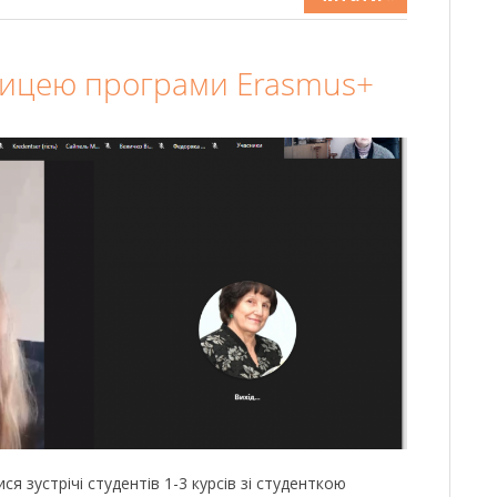
сницею програми Erasmus+
ися зустрічі студентів 1-3 курсів зі студенткою