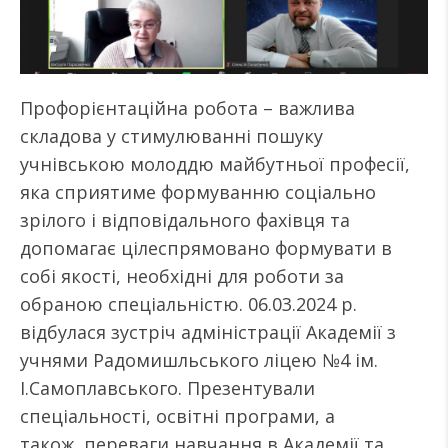
Профорієнтаційна робота – важлива
складова у стимулюванні пошуку
учнівською молоддю майбутньої професії,
яка сприятиме формуванню соціально
зрілого і відповідального фахівця та
допомагає цілеспрямовано формувати в
собі якості, необхідні для роботи за
обраною спеціальністю. 06.03.2024 р.
відбулася зустріч адміністрації Академії з
учнями Радомишльського ліцею №4 ім.
І.Самоплавського. Презентували
спеціальності, освітні програми, а
також переваги навчання в Академії та