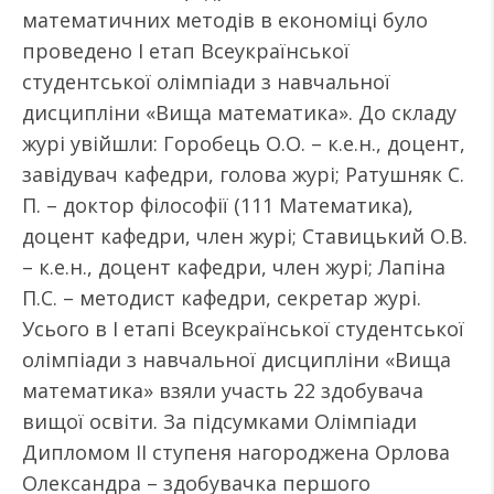
математичних методів в економіці було
проведено І етап Всеукраїнської
студентської олімпіади з навчальної
дисципліни «Вища математика». До складу
журі увійшли: Горобець О.О. – к.е.н., доцент,
завідувач кафедри, голова журі; Ратушняк С.
П. – доктор філософії (111 Математика),
доцент кафедри, член журі; Ставицький О.В.
– к.е.н., доцент кафедри, член журі; Лапіна
П.С. – методист кафедри, секретар журі.
Усього в І етапі Всеукраїнської студентської
олімпіади з навчальної дисципліни «Вища
математика» взяли участь 22 здобувача
вищої освіти. За підсумками Олімпіади
Дипломом ІІ ступеня нагороджена Орлова
Олександра – здобувачка першого