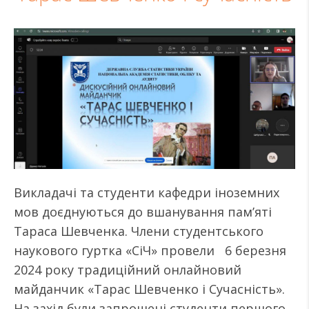
Викладачі та студенти кафедри іноземних
мов доєднуються до вшанування пам’яті
Тараса Шевченка. Члени студентського
наукового гуртка «СіЧ» провели 6 березня
2024 року традиційний онлайновий
майданчик «Тарас Шевченко і Сучасність».
На захід були запрошені студенти першого