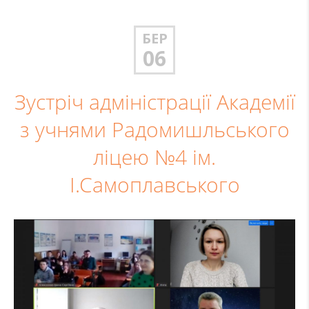
БЕР
06
Зустріч адміністрації Академії
з учнями Радомишльського
ліцею №4 ім.
І.Самоплавського