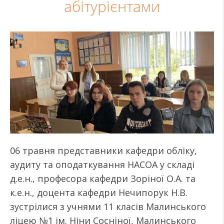
абітурієнтами
06 травня представники кафедри обліку,
аудиту та оподаткування НАСОА у складі
д.е.н., професора кафедри Зоріної О.А. та
к.е.н., доцента кафедри Нечипорук Н.В.
зустрілися з учнями 11 класів Малинського
ліцею №1 ім. Ніни Сосніної, Малинського