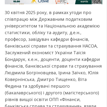
30 квітня 2025 року, в рамках угоди про
співпрацю між Державним податковим
університетом та Національною академією
статистики, обліку та аудиту, д.е.н.,
професор, завідувач кафедри фінансів,
банківської справи та страхування НАСОА,
Заслужений економіст України Таїсія
Бондарук, к.е.н., доценти, доценти кафедри
фінансів, банківської справи та страхування
Людмила Богріновцева, Ірина Заїчко, Юлія
Ковернінська, Дмитро Тищенко, Віта
Федина та здобувачі першого
(бакалаврського) і другого (магістерського)
рівнів вищої освіти ОПП «Фінанси,
банківська справа та страхування», взяли