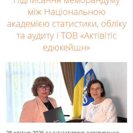
між Національною
академією статистики, обліку
та аудиту і ТОВ «Актівітіс
едюкейшн»
28 квітня 2025 за ініціативою завідувачки