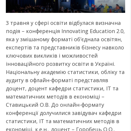
3 травня у сфері освіти відбулася визначна
подія – конференція Innovating Education 2.0,
яка у змішаному форматі об’єднала освітян,
експертів та представників бізнесу навколо
ключових викликів і можливостей
інноваційного розвитку освіти в Україні.
Національну академію статистики, обліку та
аудиту в офлайн-форматі представляв
доцент, доцент кафедри статистики, ІТ та
математичних методів в економіці –
Ставицький О.В. До онлайн-формату
конференції долучилися завідувач кафедри
статистики, ІТ та математичних методів в
економіці, к.е.н., доцент – Горобець О.О.,