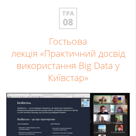
ТРА
08
Гостьова
лекція «Практичний досвід
використання Big Data у
Київстар»