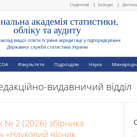
Студентові
Коледжі
Дистанц
нальна академія статистики,
обліку та аудиту
клад вищої освіти IV рівня акредитації у підпорядкуванні
Державної служби статистики України
АСОА
Факультети
Підрозділи
Наука
Міжнародна
 Редакційно-видавничий відділ
 № 2 (2026) збірника
ь «Науковий вісник