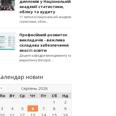
дипломів у Національній
академії статистики,
обліку та аудиту
11 липня в Національній академії
статистики, облік
Професійний розвиток
викладачів - важлива
складова забезпечення
якості освіти
Доцент кафедри менеджменту та
маркетингу Вікторія
Календар новин
Серпень 2026
Пн
Вт
Ср
Чт
Пт
Сб
Нд
1
2
3
4
5
6
7
8
9
10
11
12
13
14
15
16