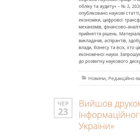
обліку та аудиту» – № 2, 20
опубліковано наукові статт
економіки, цифрової трансф
механізмів, фінансово-аналі
прийняття рішень. Матеріали
викладачів, аспірантів, здоб
влади, бізнесу та всіх, хто
економічної науки. Запрошу
до розвитку наукового диску
Новини
,
Редакційно-в
Вийшов друком
ЧЕР
23
інформаційног
України»