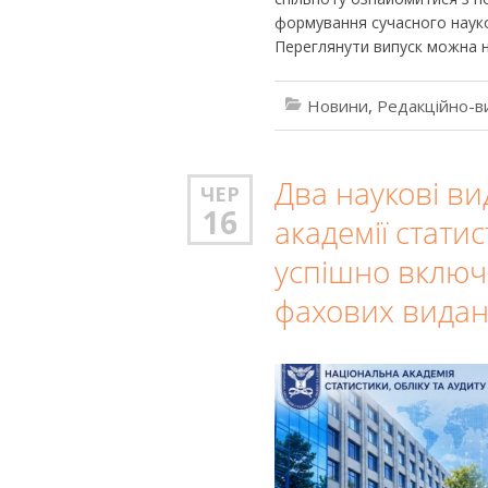
формування сучасного науков
Переглянути випуск можна н
Новини
,
Редакційно-в
Два наукові в
ЧЕР
16
академії статис
успішно включ
фахових видань