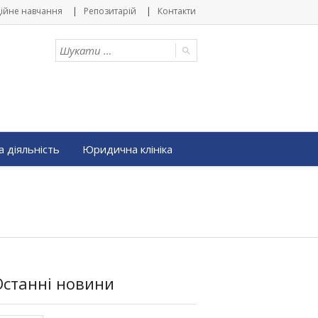
ійне навчання
Репозитарій
Контакти
 діяльність
Юридична клініка
Останні новини