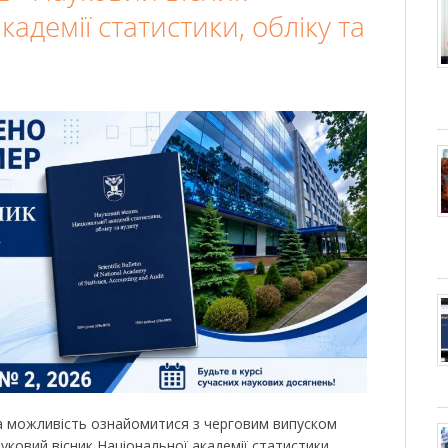
адемії статистики, обліку та
а можливість ознайомитися з черговим випуском
уковий вісник Національної академії статистики,