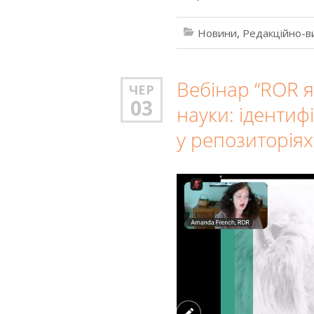
Новини
,
Редакційно-в
Вебінар “ROR я
ЧЕР
03
науки: ідентиф
у репозиторіях