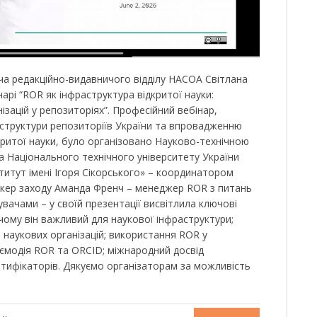
ача редакційно-видавничого відділу НАСОА Світлана
нарі “ROR як інфраструктура відкритої науки:
ізацій у репозиторіях”. Професійний вебінар,
структури репозиторіїв України та впровадженню
критої науки, було організовано Науково-технічною
нка Національного технічного університету України
ститут імені Ігоря Сікорського» – координатором
Спікер заходу Аманда Френч – менеджер ROR з питань
увачами – у своїй презентації висвітлила ключові
чому він важливий для наукової інфраструктури;
я наукових організацій; використання ROR у
аємодія ROR та ORCID; міжнародний досвід
тифікаторів. Дякуємо організаторам за можливість