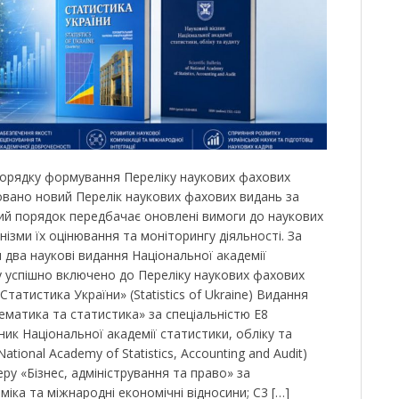
Порядку формування Переліку наукових фахових
вано новий Перелік наукових фахових видань за
ий порядок передбачає оновлені вимоги до наукових
нізми їх оцінювання та моніторингу діяльності. За
 два наукові видання Національної академії
ту успішно включено до Переліку наукових фахових
«Статистика України» (Statistics of Ukraine) Видання
матика та статистика» за спеціальністю Е8
ник Національної академії статистики, обліку та
f National Academy of Statistics, Accounting and Audit)
у «Бізнес, адміністрування та право» за
міка та міжнародні економічні відносини; С3 […]