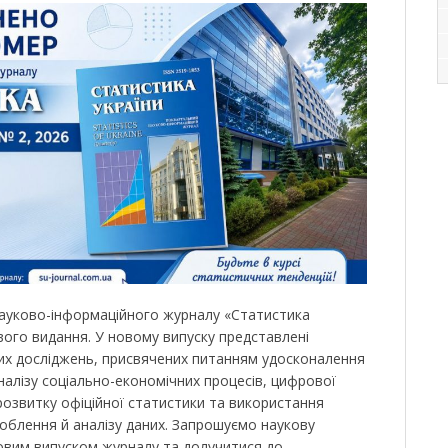
науково-інформаційного журналу «Статистика
ого видання. У новому випуску представлені
их досліджень, присвячених питанням удосконалення
налізу соціально-економічних процесів, цифрової
розвитку офіційної статистики та використання
роблення й аналізу даних. Запрошуємо наукову
овим випуском журналу та долучитися до