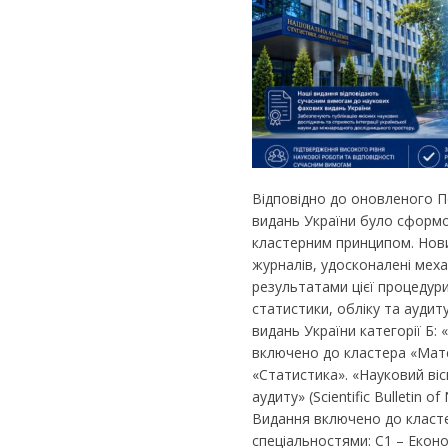
Відповідно до оновленого 
видань України було сформо
кластерним принципом. Нов
журналів, удосконалені меха
результатами цієї процедури
статистики, обліку та ауди
видань України категорії Б: 
включено до кластера «Мате
«Статистика». «Науковий віс
аудиту» (Scientific Bulletin o
Видання включено до кластер
спеціальностями: С1 – Еконо