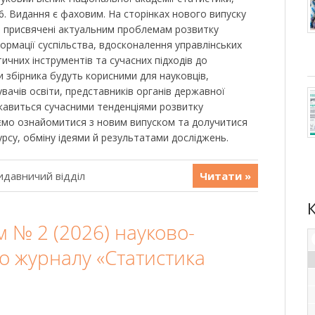
26. Видання є фаховим. На сторінках нового випуску
і, присвячені актуальним проблемам розвитку
ормації суспільства, вдосконалення управлінських
тичних інструментів та сучасних підходів до
 збірника будуть корисними для науковців,
увачів освіти, представників органів державної
 цікавиться сучасними тенденціями розвитку
ємо ознайомитися з новим випуском та долучитися
рсу, обміну ідеями й результатами досліджень.
идавничий відділ
Читати »
 № 2 (2026) науково-
о журналу «Статистика