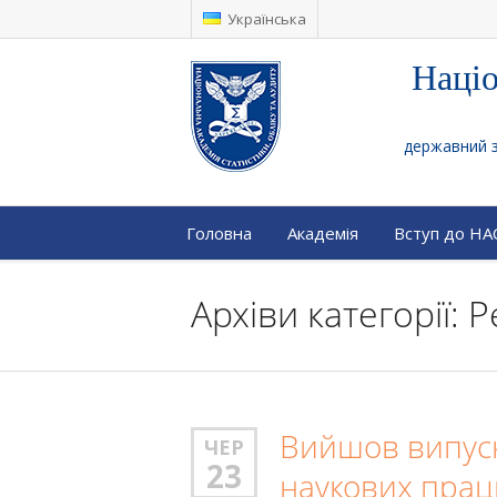
Українська
Націо
державний за
Головна
Академія
Вступ до Н
Архіви категорії:
Вийшов випуск
ЧЕР
23
наукових прац