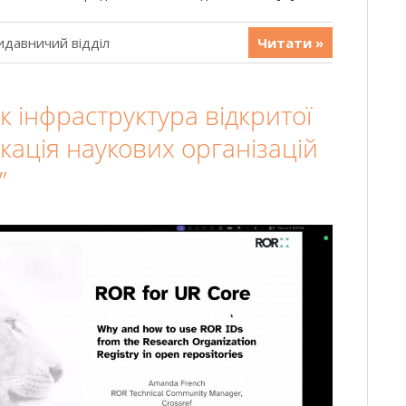
идавничий відділ
Читати »
к інфраструктура відкритої
ікація наукових організацій
”