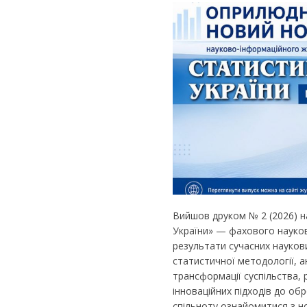
Вийшов друком № 2 (2026) 
України» — фахового науков
результати сучасних науков
статистичної методології, а
трансформації суспільства, 
інноваційних підходів до об
спільноту ознайомитися з н