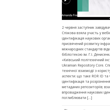
2 червня заступник завідув
Спіжова взяла участь у вебі
ідентифікація наукових орган
присвячений розвитку інфра
міжнародних стандартів від
бібліотекою ім. Г.І. Денисе
«Київський політехнічний ін
Ukrainian Repository Core. 
технічної взаємодії з корист
аспекти: що таке ROR ID та 
ідентифікація та розрізненн
метаданих репозиторіїв; вз
впровадження наукових іден
поглиблювати […]