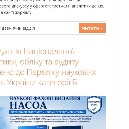
ого дискурсу у сфері статистики й аналітики даних.
а сайті журналу.
идавничий відділ
Читати »
идання Національної
тики, обліку та аудиту
ено до Переліку наукових
 України категорії Б