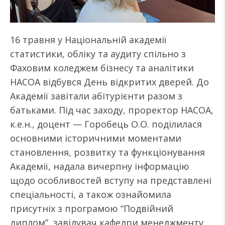
16 травня у Національній академії
статистики, обліку та аудиту спільно з
Фаховим коледжем бізнесу та аналітики
НАСОА відбувся День відкритих дверей. До
Академії завітали абітурієнти разом з
батьками. Під час заходу, проректор НАСОА,
к.е.н., доцент — Горобець О.О. поділилася
основними історичними моментами
становлення, розвитку та функціонування
Академії, надала вичерпну інформацію
щодо особливостей вступу на представлені
спеціальності, а також ознайомила
присутніх з програмою “Подвійний
диплом”, завідувач кафедри менеджменту