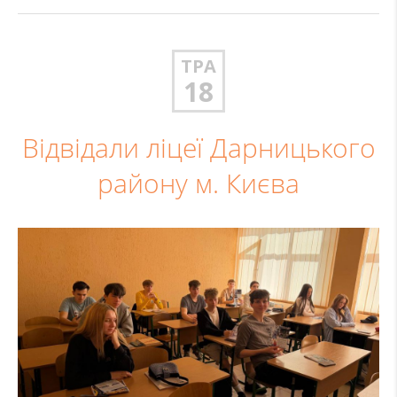
ТРА
18
Відвідали ліцеї Дарницького
району м. Києва