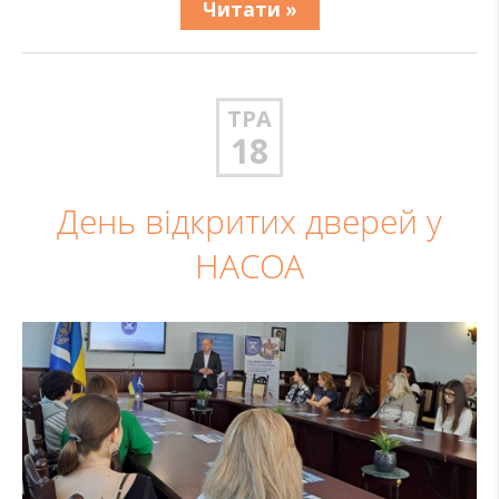
Читати »
ТРА
18
День відкритих дверей у
НАСОА