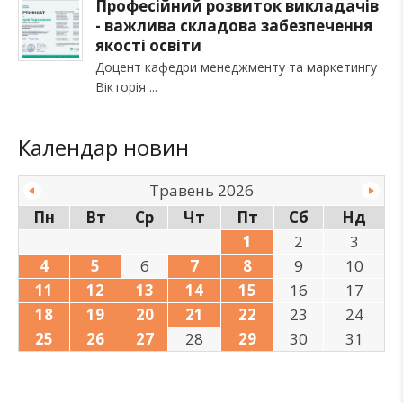
Професійний розвиток викладачів
- важлива складова забезпечення
якості освіти
Доцент кафедри менеджменту та маркетингу
Вікторія
Календар новин
Травень 2026
Пн
Вт
Ср
Чт
Пт
Сб
Нд
1
2
3
4
5
6
7
8
9
10
11
12
13
14
15
16
17
18
19
20
21
22
23
24
25
26
27
28
29
30
31