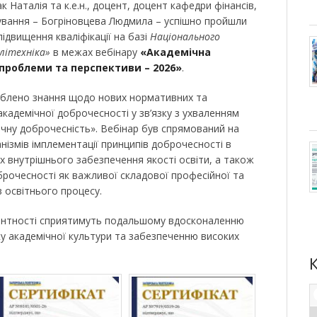
к Наталія та к.е.н., доцент, доцент кафедри фінансів,
хування – Богріновцева Людмила – успішно пройшли
ідвищення кваліфікації на базі
Національного
літехніка»
в межах вебінару
«Академічна
 проблеми та перспективи – 2026»
.
иблено знання щодо нових нормативних та
 академічної доброчесності у зв’язку з ухваленням
ічну доброчесність». Вебінар був спрямований на
нізмів імплементації принципів доброчесності в
ах внутрішнього забезпечення якості освіти, а також
рочесності як важливої складової професійної та
в освітнього процесу.
ентності сприятимуть подальшому вдосконаленню
ку академічної культури та забезпеченню високих