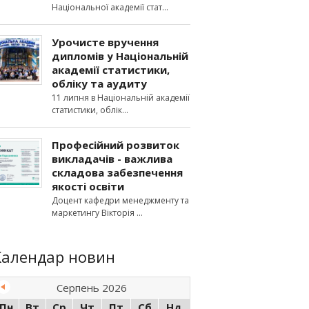
Національної академії стат
Урочисте вручення
дипломів у Національній
академії статистики,
обліку та аудиту
11 липня в Національній академії
статистики, облік
Професійний розвиток
викладачів - важлива
складова забезпечення
якості освіти
Доцент кафедри менеджменту та
маркетингу Вікторія
Календар новин
Серпень 2026
Пн
Вт
Ср
Чт
Пт
Сб
Нд