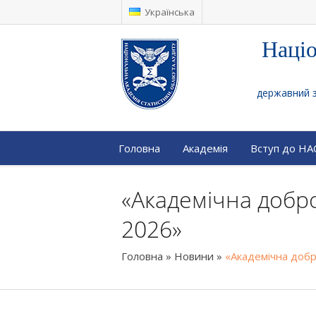
Українська
Націо
державний за
Головна
Академія
Вступ до Н
«Академічна добро
2026»
Головна
»
Новини
»
«Академічна добр