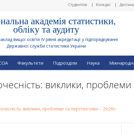
Студентові
Коледжі
Дистанц
нальна академія статистики,
обліку та аудиту
клад вищої освіти IV рівня акредитації у підпорядкуванні
Державної служби статистики України
АСОА
Факультети
Підрозділи
Наука
Міжнародна
чесність: виклики, проблеми 
очесність: виклики, проблеми та перспективи – 2026»