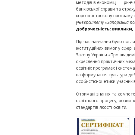
методів в економіці – Гринча
банківської справи та стра
короткострокову програму п
університету «Запорізька по
доброчесність: виклики,
Під час навчання було погл
інституційних вимог у сфері
Закону України «Про академ
окреслення практичних меха
освітніх програмах і систем
на формування культури доб
особистісної етики учасникі
Отримані знання та компет
освітнього процесу, розвит
стандартів якості освіти.