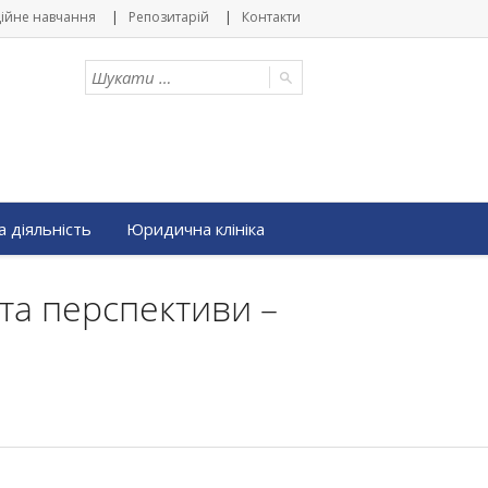
ійне навчання
Репозитарій
Контакти
 діяльність
Юридична клініка
та перспективи –