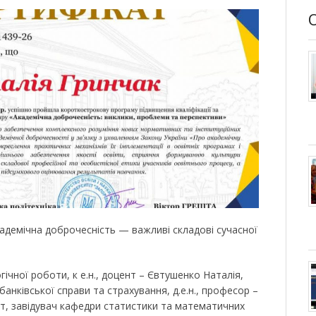
адемічна доброчесність — важливі складові сучасної
ічної роботи, к е.н., доцент – Євтушенко Наталія,
банківської справи та страхування, д.е.н., професор –
цент, завідувач кафедри статистики та математичних