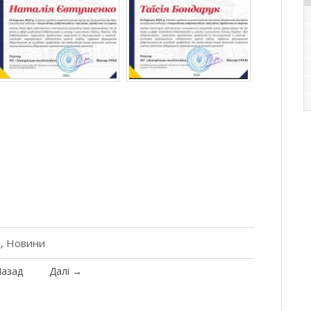
ь
,
Новини
азад
Далі
→