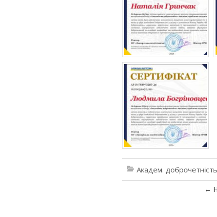
Академ. доброчетніст
←
Н