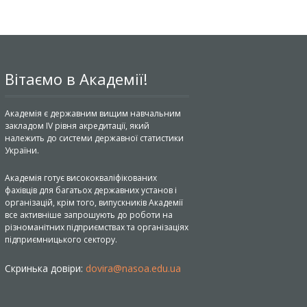
Вітаємо в Академії!
Академія є державним вищим навчальним
закладом IV рівня акредитації, який
належить до системи державної статистики
України.
Академія готує висококваліфікованих
фахівців для багатьох державних установ і
організацій, крім того, випускників Академії
все активніше запрошують до роботи на
різноманітних підприємствах та організаціях
підприємницького сектору.
Скринька довіри:
dovira@nasoa.edu.ua