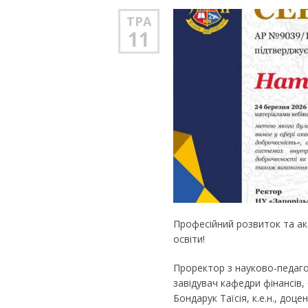
ТРА
11
Професійний розвиток та ак
освіти!
Проректор з науково-педагог
завідувач кафедри фінансів, 
Бондарук Таїсія, к.е.н., до