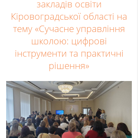
закладів освіти
Кіровоградської області на
тему «Сучасне управління
школою: цифрові
інструменти та практичні
рішення»