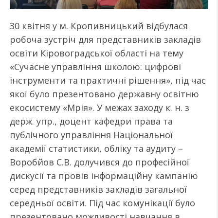
30 квітня у м. Кропивницький відбулася
робоча зустріч для представників закладів
освіти Кіровоградської області на тему
«Сучасне управління школою: цифрові
інструменти та практичні рішення», під час
якої було презентовано державну освітню
екосистему «Мрія». У межах заходу к. н. з
держ. упр., доцент кафедри права та
публічного управління Національної
академії статистики, обліку та аудиту –
Воробйов С.В. долучився до професійної
дискусії та провів інформаційну кампанію
серед представників закладів загальної
середньої освіти. Під час комунікації було
презентовано можливості навчання в