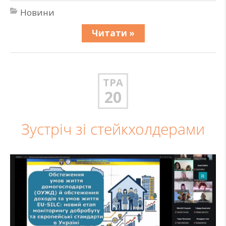
Новини
Читати »
ТРА
20
Зустріч зі стейкхолдерами