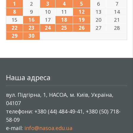
1
2
3
4
5
6
7
8
9
10
11
12
13
14
15
16
17
18
19
20
21
22
23
24
25
26
27
28
29
30
Наша адреса
вул. Підгірна, 1, НАСОА, м. Київ, Україна,
04107
телефони: +380 (44) 484-49-41, +380 (50) 718-
58-09
e-mail:
info@nasoa.edu.ua