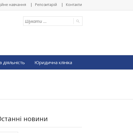
ійне навчання
Репозитарій
Контакти
 діяльність
Юридична клініка
Останні новини