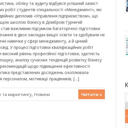
истики, обліку та аудиту відбувся успішний захист
их робіт студентів спеціальності «Менеджмент», які
війних дипломів «Управління підприємством», що
Вищою школою бізнесу в Домброві Гурничій
т став важливим підсумком багаторічної підготовки
авчання в двох закладах вищої освіти та здобували не
чні навички у сфері менеджменту, а й цінний
від. У процесі підготовки кваліфікаційних робіт
 високий рівень професійної підготовки, здатність
ошуку, аналізу сучасних тенденцій розвитку бізнесу
 рекомендацій щодо підвищення ефективності
матика представлених досліджень охоплювала
я персоналом, мотивації працівників, […]
 та маркетингу
,
Новини
Читати »