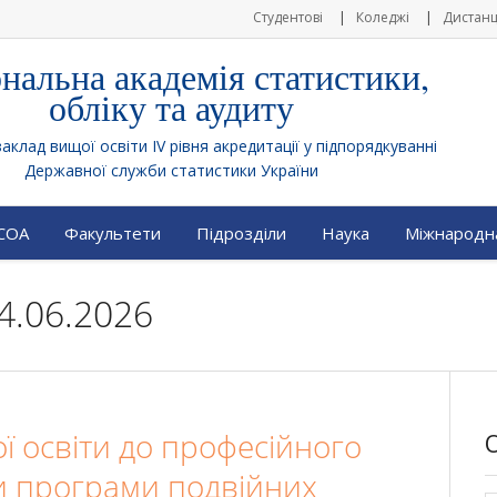
Студентові
Коледжі
Дистанц
нальна академія статистики,
обліку та аудиту
клад вищої освіти IV рівня акредитації у підпорядкуванні
Державної служби статистики України
АСОА
Факультети
Підрозділи
Наука
Міжнародна
4.06.2026
ї освіти до професійного
ти програми подвійних