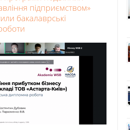
авління підприємством»
тили бакалаврські
 роботи