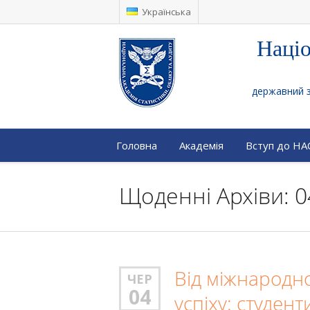
Українська
Націо
державний за
Головна
Академія
Вступ до Н
Щоденні Архіви: 0
Від міжнародно
ЧЕР
04
успіху: студен