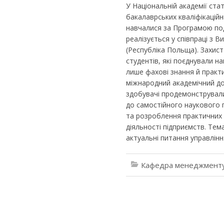
У Національній академії стат
бакалаврських кваліфікаційн
навчалися за Програмою под
реалізується у співпраці з 
(Республіка Польща). Захис
студентів, які поєднували н
лише фахові знання й практи
міжнародний академічний дос
здобувачі продемонстрували
до самостійного наукового п
та розроблення практичних
діяльності підприємств. Те
актуальні питання управлінн
Кафедра менеджменту