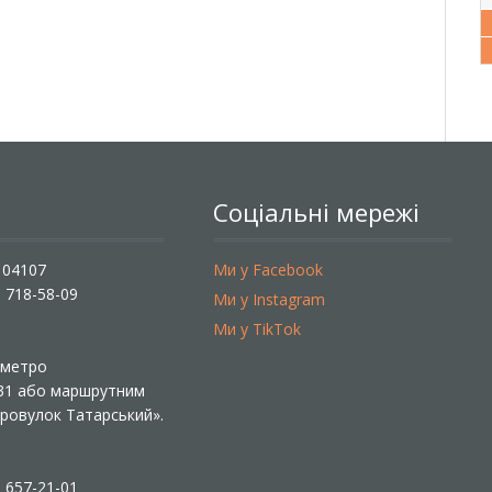
Соціальні мережі
, 04107
Ми у Facebook
) 718-58-09
Ми у Instagram
Ми у TikTok
ї метро
 31 або маршрутним
«Провулок Татарський».
) 657-21-01