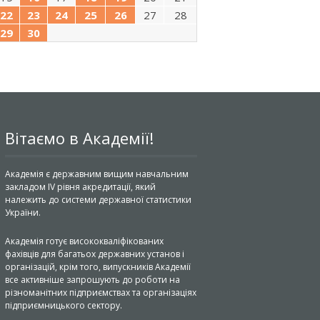
22
23
24
25
26
27
28
29
30
Вітаємо в Академії!
Академія є державним вищим навчальним
закладом IV рівня акредитації, який
належить до системи державної статистики
України.
Академія готує висококваліфікованих
фахівців для багатьох державних установ і
організацій, крім того, випускників Академії
все активніше запрошують до роботи на
різноманітних підприємствах та організаціях
підприємницького сектору.