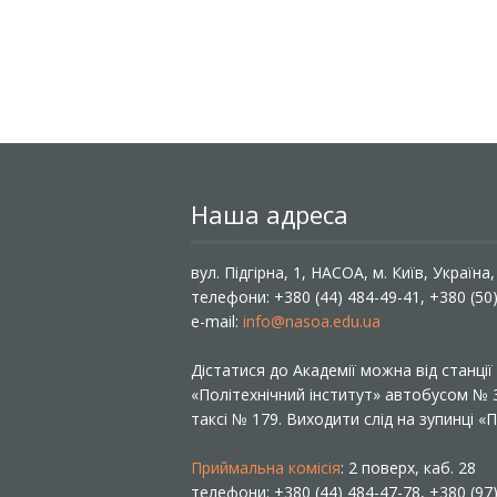
Наша адреса
вул. Підгірна, 1, НАСОА, м. Київ, Україна
телефони: +380 (44) 484-49-41, +380 (50
e-mail:
info@nasoa.edu.ua
Дістатися до Академії можна від станці
«Політехнічний інститут» автобусом №
таксі № 179. Виходити слід на зупинці 
Приймальна комісія
: 2 поверх, каб. 28
телефони: +380 (44) 484-47-78, +380 (97