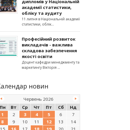
дипломів у Національній
академії статистики,
обліку та аудиту
11 липня в Національній академії
статистики, облік
Професійний розвиток
викладачів - важлива
складова забезпечення
якості освіти
Доцент кафедри менеджменту та
маркетингу Вікторія
Календар новин
Червень 2026
Пн
Вт
Ср
Чт
Пт
Сб
Нд
1
2
3
4
5
6
7
8
9
10
11
12
13
14
15
16
17
18
19
20
21