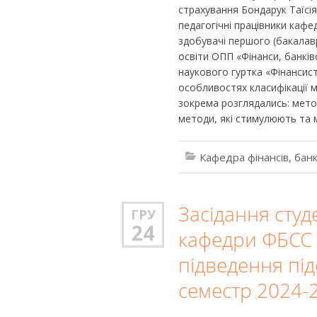
страхування Бондарук Таїсія
педагогічні працівники кафед
здобувачі першого (бакалавр
освіти ОПП «Фінанси, банків
наукового гуртка «Фінансис
особливостях класифікації м
зокрема розглядались: мето
методи, які стимулюють та 
Кафедра фінансів, банк
Засідання студ
ГРУ
24
кафедри ФБСС 
підведення підс
семестр 2024-2