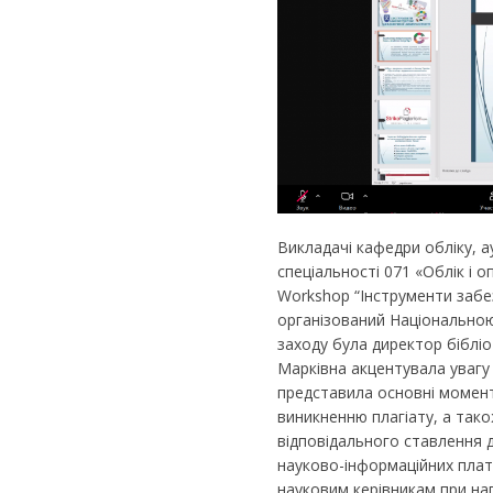
Викладачі кафедри обліку, 
спеціальності 071 «Облік і 
Workshop “Інструменти забе
організований Національною
заходу була директор біблі
Марківна акцентувала увагу
представила основні момент
виникненню плагіату, а так
відповідального ставлення 
науково-інформаційних плат
науковим керівникам при на