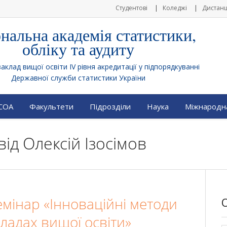
Студентові
Коледжі
Дистанц
нальна академія статистики,
обліку та аудиту
клад вищої освіти IV рівня акредитації у підпорядкуванні
Державної служби статистики України
АСОА
Факультети
Підрозділи
Наука
Міжнародна
від
Олексій Ізосімов
мінар «Інноваційні методи
ладах вищої освіти»