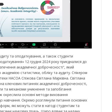
аудиту та оподаткування, а також студенти
оподаткування» 12 грудня 2024 року приєдналися до
зпечення академічної доброчесності”, який
 академією статистики, обліку та аудиту. Спікером
отеки НАСОА Спіжова Світлана Марківна. Світлана
 на ключових питаннях академічної доброчесності,
и та механізми уникнення та запобігання
ож окреслила основні методи виховання
до навчання. Окремо розглянули питання основних
форм, які можуть стати в нагоді студентам та
писанні наукових праць. Щиро вдячні за надану