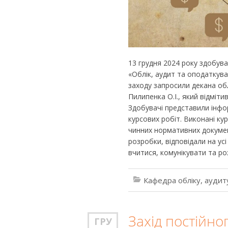
13 грудня 2024 року здобува
«Облік, аудит та оподаткува
заходу запросили декана об
Пилипенка О.І., який відміт
Здобувачі представили інфор
курсових робіт. Виконані ку
чинних нормативних докумен
розробки, відповідали на ус
вчитися, комунікувати та ро
Кафедра обліку, аудит
Захід постійн
ГРУ