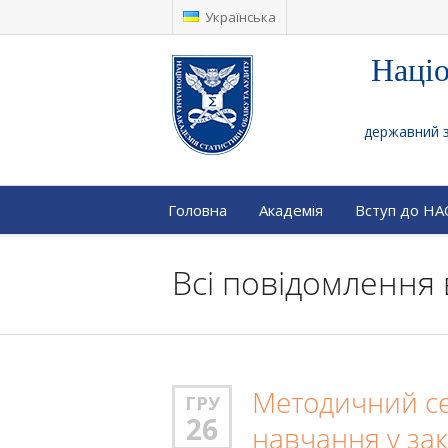
Українська
Націо
державний за
Головна
Академія
Вступ до Н
Всі повідомлення 
Методичний се
ГРУ
26
навчання у зак