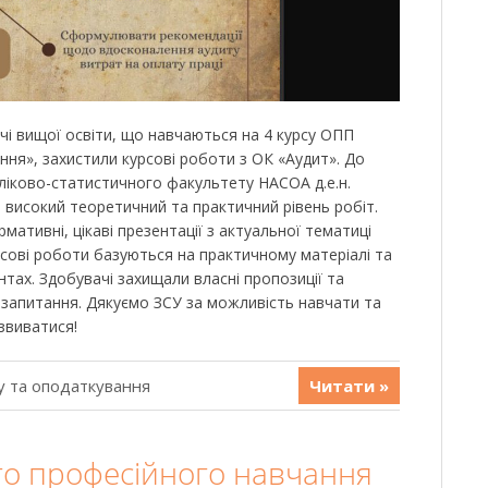
чі вищої освіти, що навчаються на 4 курсу ОПП
ння», захистили курсові роботи з ОК «Аудит». До
ліково-статистичного факультету НАСОА д.е.н.
ив високий теоретичний та практичний рівень робіт.
мативні, цікаві презентації з актуальної тематиці
рсові роботи базуються на практичному матеріалі та
тах. Здобувачі захищали власні пропозиції та
і запитання. Дякуємо ЗСУ за можливість навчати та
звиватися!
у та оподаткування
Читати »
ого професійного навчання