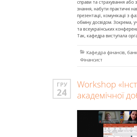
справи та страхування або 
знання, набути практичні нав
презентації, комунікації з ф
обміну досвідом. Зокрема, 
та всеукраїнських конференці
Так, кафедра виступала орг
Кафедра фінансів, банк
Фінансист
Workshop «Інс
ГРУ
24
академічної до