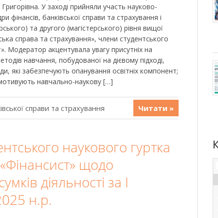
 Григорівна. У заході прийняли участь науково-
ри фінансів, банківської справи та страхування і
ського) та другого (магістерського) рівня вищої
ська справа та страхування», члени студентського
т». Модератор акцентувала увагу присутніх на
етодів навчання, побудованої на дієвому підході,
ди, які забезпечують опанування освітніх компонент;
мотивують навчально-наукову […]
івської справи та страхування
Читати »
ентського наукового гуртка
«Фінансист» щодо
умків діяльності за І
025 н.р.