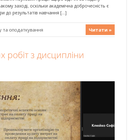
акому заході, оскільки академічна доброчесність є
и до результатів навчання […]
у та оподаткування
Читати »
х робіт з дисципліни