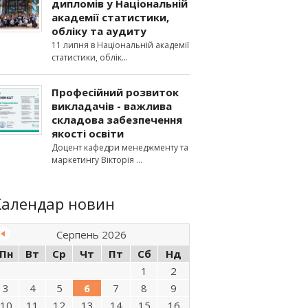
дипломів у Національній
академії статистики,
обліку та аудиту
11 липня в Національній академії
статистики, облік
Професійний розвиток
викладачів - важлива
складова забезпечення
якості освіти
Доцент кафедри менеджменту та
маркетингу Вікторія
Календар новин
Серпень 2026
Пн
Вт
Ср
Чт
Пт
Сб
Нд
1
2
3
4
5
6
7
8
9
10
11
12
13
14
15
16