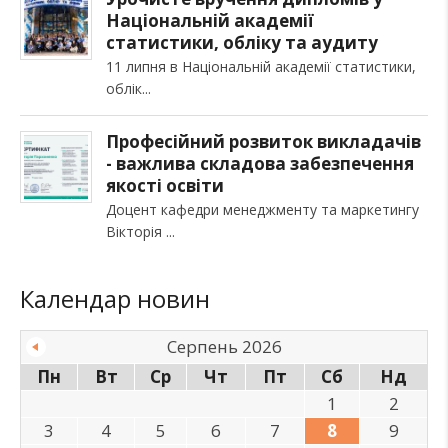
Національній академії
статистики, обліку та аудиту
11 липня в Національній академії статистики,
облік
Професійний розвиток викладачів
- важлива складова забезпечення
якості освіти
Доцент кафедри менеджменту та маркетингу
Вікторія
Календар новин
Серпень 2026
Пн
Вт
Ср
Чт
Пт
Сб
Нд
1
2
3
4
5
6
7
8
9