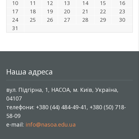
10
11
12
13
14
15
16
17
18
19
20
21
22
23
24
25
26
27
28
29
30
31
Наша адреса
вул. Підгірна, 1, НАСОА, м. Київ, Україна,
04107
телефони: +380 (44) 484-49-41, +380 (50) 718-
58-09
e-mail:
info@nasoa.edu.ua