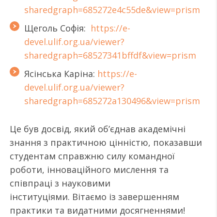
sharedgraph=685272e4c55de&view=prism
Щеголь Софія:
https://e-
devel.ulif.org.ua/viewer?
sharedgraph=68527341bffdf&view=prism
Ясінська Каріна:
https://e-
devel.ulif.org.ua/viewer?
sharedgraph=685272a130496&view=prism
Це був досвід, який об’єднав академічні
знання з практичною цінністю, показавши
студентам справжню силу командної
роботи, інноваційного мислення та
співпраці з науковими
інституціями. Вітаємо із завершенням
практики та видатними досягненнями!