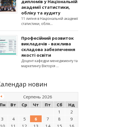
дипломів у Національній
академії статистики,
обліку та аудиту
11 липня в Національній академії
статистики, облік
Професійний розвиток
викладачів - важлива
складова забезпечення
якості освіти
Доцент кафедри менеджменту та
маркетингу Вікторія
Календар новин
Серпень 2026
Пн
Вт
Ср
Чт
Пт
Сб
Нд
1
2
3
4
5
6
7
8
9
10
11
12
13
14
15
16