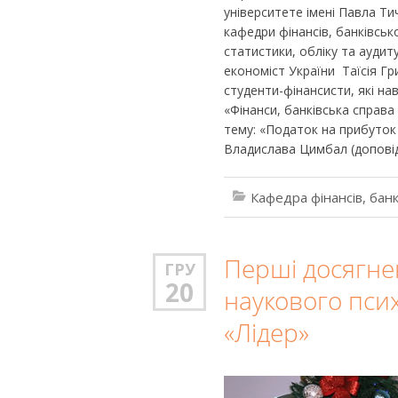
університете імені Павла Ти
кафедри фінансів, банківськ
статистики, обліку та аудит
економіст України Таїсія Гр
студенти-фінансисти, які н
«Фінанси, банківська справ
тему: «Податок на прибуток 
Владислава Цимбал (доповідь
Кафедра фінансів, банк
Перші досягне
ГРУ
20
наукового пси
«Лідер»