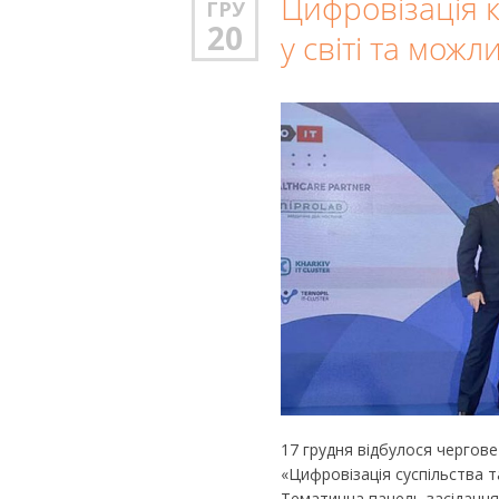
Цифровізація ку
ГРУ
20
у світі та можл
17 грудня відбулося чергов
«Цифровізація суспільства т
Тематична панель засідання –