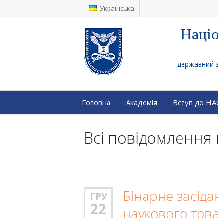
Українська
Націо
державний за
Головна
Академія
Вступ до Н
Всі повідомлення 
Бінарне засіда
ГРУ
22
наукового тов