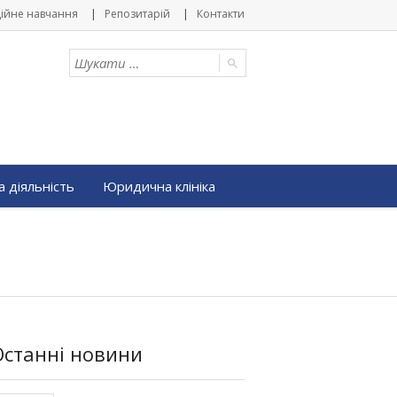
ійне навчання
Репозитарій
Контакти
 діяльність
Юридична клініка
Останні новини