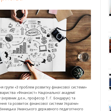
ння групи «З проблем розвитку фінансової системи»
вариства «Фінансист» Національної академії
(керівник д.е.н., професор Т. Г. Бондарук) та
ння та розвиток фінансової системи України»
А. Вінницька Уманського державного педагогічного