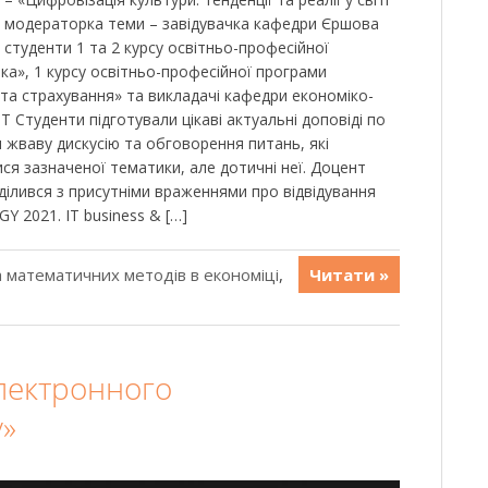
, модераторка теми – завідувачка кафедри Єршова
ь студенти 1 та 2 курсу освітньо-професійної
а», 1 курсу освітньо-професійної програми
 та страхування» та викладачі кафедри економіко-
Т Студенти підготували цікаві актуальні доповіді по
ли жваву дискусію та обговорення питань, які
ся зазначеної тематики, але дотичні неї. Доцент
ділився з присутніми враженнями про відвідування
 2021. IT business & […]
 математичних методів в економіці
,
Читати »
електронного
у»