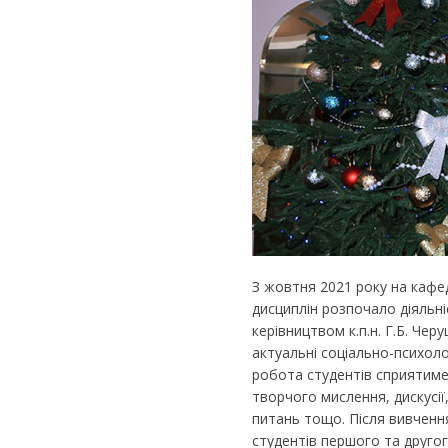
З жовтня 2021 року на кафед
дисциплін розпочало діяльні
керівництвом к.п.н. Г.Б. Че
актуальні соціально-психоло
робота студентів сприятиме
творчого мислення, дискусі
питань тощо. Після вивчення
студентів першого та другог