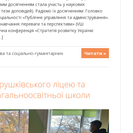
овим досягненням стала участь у наукових
 тези доповідей). Радіємо їх досягненням: Головко
еціальності «Публічне управління та адміністрування».
 навчання: переваги та перспективи» (VШ
на конференція «Стратегія розвитку України:
…]
ава та соціально-гуманітарних
Читати »
трушківського ліцею та
агальноосвітньої школи