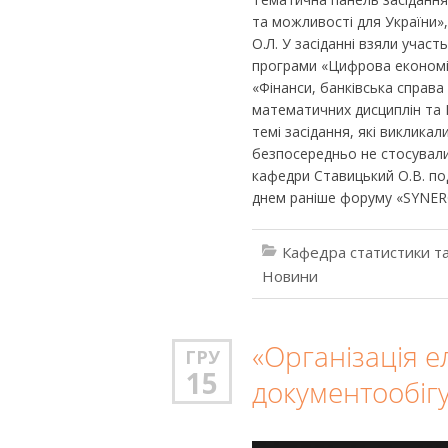
та можливості для України»
О.Л. У засіданні взяли участ
програми «Цифрова економік
«Фінанси, банківська справа
математичних дисциплін та І
темі засідання, які виклика
безпосередньо не стосували
кафедри Ставицький О.В. по
днем раніше форуму «SYNERGY
Кафедра статистики та
Новини
«Організація 
ГРУ
15
документообіг