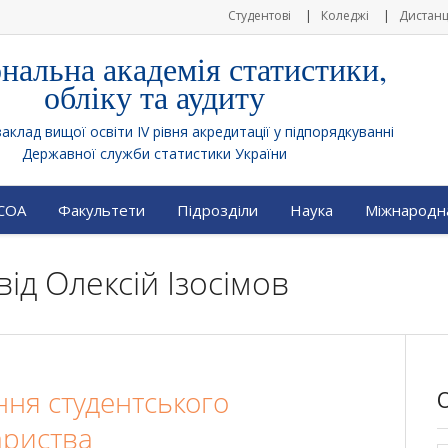
Студентові
Коледжі
Дистанц
нальна академія статистики,
обліку та аудиту
клад вищої освіти IV рівня акредитації у підпорядкуванні
Державної служби статистики України
АСОА
Факультети
Підрозділи
Наука
Міжнародна
від
Олексій Ізосімов
ння студентського
ариства