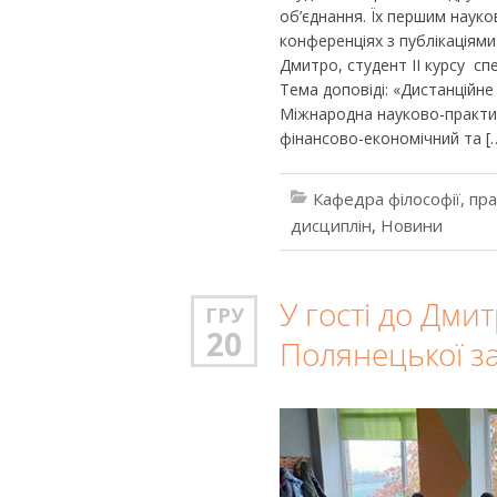
об’єднання. Їх першим наук
конференціях з публікаціями
Дмитро, студент ІІ курсу сп
Тема доповіді: «Дистанційне
Міжнародна науково-практич
фінансово-економічний та [
Кафедра філософії, пр
дисциплін
,
Новини
У гості до Дми
ГРУ
20
Полянецької з