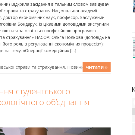
чини) Відкрила засідання вітальним словом завідувач
ої справи та страхування Національної академії
у, доктор економічних наук, професор, Заслужений
игорівна Бондарук. Із цікавими доповідями виступили
авчаються за освітньо-професійною програмою
а та страхування» НАСОА: Ольга Польова (доповідь на
і його роль в регулюванні економічних процесів»);
 на тему: «Операції комерційних […]
івської справи та страхування
,
Новини
Читати »
ння студентського
хологічного об’єднання