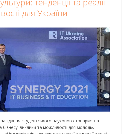
льтури: тенденції та реалії
ивості для України
е засідання студентського наукового товариства
а бізнесу: виклики та можливості для молоді».
 «Цифровізація культури: тенденції та реалії у світі