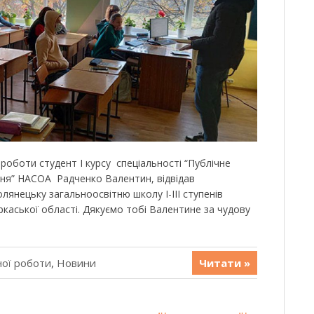
роботи студент І курсу спеціальності “Публічне
ння” НАСОА Радченко Валентин, відвідав
лянецьку загальноосвітню школу І-ІІІ ступенів
ркаської області. Дякуємо тобі Валентине за чудову
ної роботи
,
Новини
Читати »