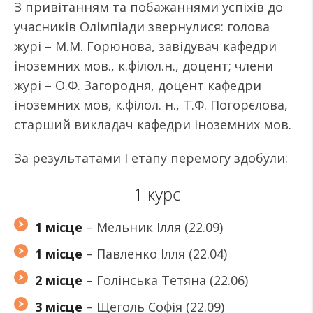
З привітанням та побажаннями успіхів до
учасників Олімпіади звернулися: голова
журі – М.М. Горюнова, завідувач кафедри
іноземних мов., к.філол.н., доцент; члени
журі – О.Ф. Загородня, доцент кафедри
іноземних мов, к.філол. н., Т.Ф. Погорєлова,
старший викладач кафедри іноземних мов.
За результатами І етапу перемогу здобули:
1 курс
1 місце
– Мельник Ілля (22.09)
1 місце
– Павленко Ілля (22.04)
2 місце
– Голінська Тетяна (22.06)
3 місце
– Щеголь Софія (22.09)