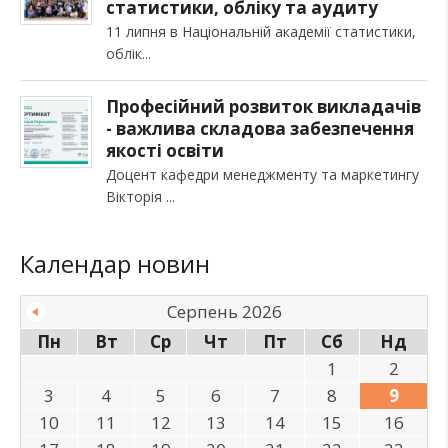
статистики, обліку та аудиту
11 липня в Національній академії статистики,
облік
Професійний розвиток викладачів
- важлива складова забезпечення
якості освіти
Доцент кафедри менеджменту та маркетингу
Вікторія
Календар новин
Серпень 2026
Пн
Вт
Ср
Чт
Пт
Сб
Нд
1
2
3
4
5
6
7
8
9
10
11
12
13
14
15
16