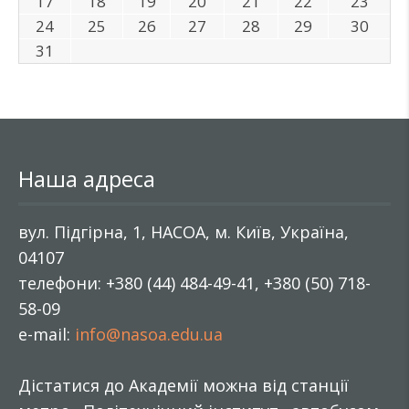
17
18
19
20
21
22
23
24
25
26
27
28
29
30
31
Наша адреса
вул. Підгірна, 1, НАСОА, м. Київ, Україна,
04107
телефони: +380 (44) 484-49-41, +380 (50) 718-
58-09
e-mail:
info@nasoa.edu.ua
Дістатися до Академії можна від станції