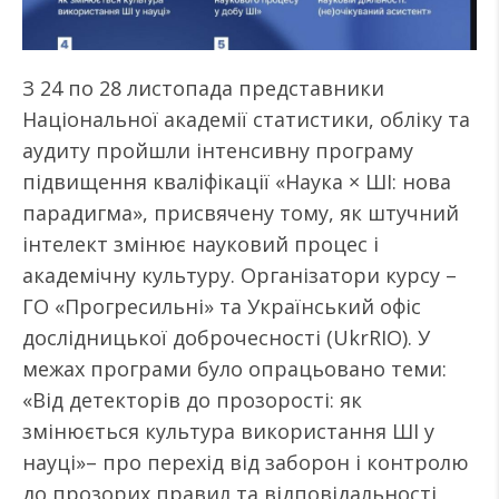
З 24 по 28 листопада представники
Національної академії статистики, обліку та
аудиту пройшли інтенсивну програму
підвищення кваліфікації «Наука × ШІ: нова
парадигма», присвячену тому, як штучний
інтелект змінює науковий процес і
академічну культуру. Організатори курсу –
ГО «Прогресильні» та Український офіс
дослідницької доброчесності (UkrRIO). У
межах програми було опрацьовано теми:
«Від детекторів до прозорості: як
змінюється культура використання ШІ у
науці»– про перехід від заборон і контролю
до прозорих правил та відповідальності