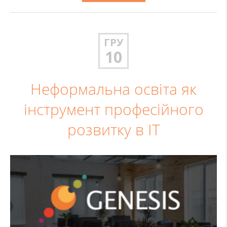
ГРУ
10
Неформальна освіта як
інструмент професійного
розвитку в ІТ