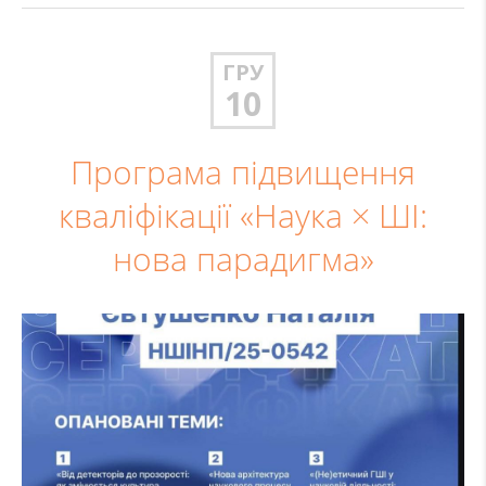
ГРУ
10
Програма підвищення
кваліфікації «Наука × ШІ:
нова парадигма»