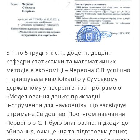
З 1 по 5 грудня к.е.н., доцент, доцент
кафедри статистики та математичних
методів в економіці – Червона С.П. успішно
підвищувала кваліфікацію у Сумському
державному університеті за програмою
«Моделювання даних: прикладні
інструменти для науковців», що засвідчує
отримане Свідоцтво. Протягом навчання
Червоною С.П. було опановано: підходи до
збирання, очищення та підготовки даних;