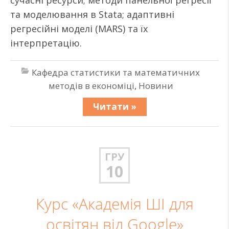
сучасні ресурси; методи панельної регресії
та моделювання в Stata; адаптивні
регресійні моделі (MARS) та їх
інтерпретацію.
Кафедра статистики та математичних
методів в економіці
,
Новини
Читати »
ГРУ
10
Курс «Академія ШІ для
освітян від Google»