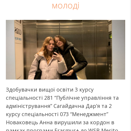
молоді
Здобувачки вищої освіти 3 курсу
спеціальності 281 “Публічне управління та
адміністрування” Сагайдачна Дар’я та 2
курсу спеціальності 073 “Менеджмент”
Новаковець Анна вирушили за кордон в
рамках програми Erasmus+ до WSB Merito