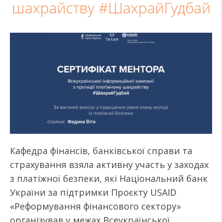
шахрайству #ШахрайГудбай
Кафедра фінансів, банківської справи та
страхування взяла активну участь у заходах
з платіжної безпеки, які Національний банк
України за підтримки Проєкту USAID
«Реформування фінансового сектору»
організував у межах Всеукраїнської