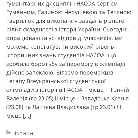
гуманітарних дисциплін НАСОА Сергієм
Гуменним, Галиною Черушевою та Тетяною
Гаврилюк для виконання завдань різного
рівня складності з історії України. Сьогодні,
опрацювавши усі відповіді учасників, ми
можемо констатувати високий рівень
історичних знань студентів НАСОА, що
зробило боротьбу за перемогу в олімпіаді
дійсно запеклою. Вітаємо переможців
І етапу Всеукраїнської студентської
олімпіади з історії в НАСОА: І місце – Топчій
Валерія (гр.23.05) ІІ місце – Завадська Ксенія
(23.08) та Лаптєва Владислава (гр.23.01) ІІІ
місце […]
Новини