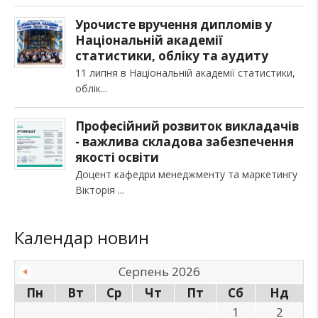
Урочисте вручення дипломів у
Національній академії
статистики, обліку та аудиту
11 липня в Національній академії статистики,
облік
Професійний розвиток викладачів
- важлива складова забезпечення
якості освіти
Доцент кафедри менеджменту та маркетингу
Вікторія
Календар новин
Серпень 2026
Пн
Вт
Ср
Чт
Пт
Сб
Нд
1
2