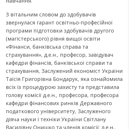
навчання.
З вітальним словом до здобувачів
звернулася гарант освітньо-професійної
програми підготовки здобувачів другого
(магістерського) рівня вищої освіти
«Фінанси, банківська справа та
страхування», д.е.н., професор, завідувач
кафедри фінансів, банківської справи та
страхування, Заслужений економіст України
Таїсія Григорівна Бондарук, яка ознайомила
всіх із процедурою захисту та представила
голову комісії д.е.н., професора, професора
кафедри фінансових ринків Державного
податкового університету, Заслуженого
діяча науки і техніки України Світлану
Василівну Онишко та членів комісії: д.е.н.,