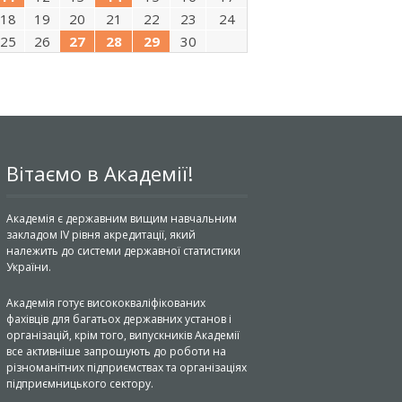
18
19
20
21
22
23
24
25
26
27
28
29
30
Вітаємо в Академії!
Академія є державним вищим навчальним
закладом IV рівня акредитації, який
належить до системи державної статистики
України.
Академія готує висококваліфікованих
фахівців для багатьох державних установ і
організацій, крім того, випускників Академії
все активніше запрошують до роботи на
різноманітних підприємствах та організаціях
підприємницького сектору.