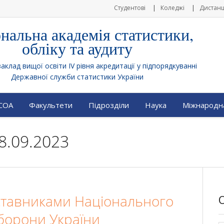
Студентові
Коледжі
Дистанц
нальна академія статистики,
обліку та аудиту
клад вищої освіти IV рівня акредитації у підпорядкуванні
Державної служби статистики України
АСОА
Факультети
Підрозділи
Наука
Міжнародна
8.09.2023
дставниками Національного
оборони України