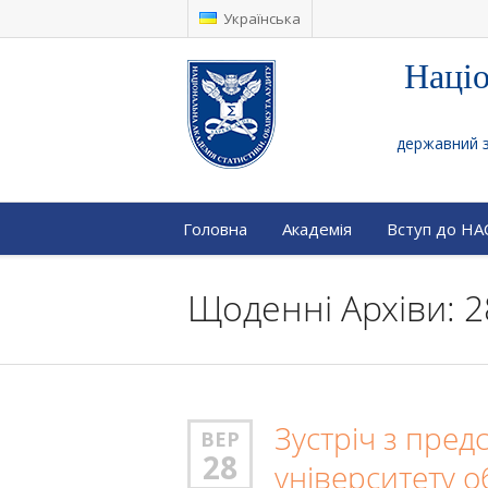
Українська
Націо
державний за
Головна
Академія
Вступ до Н
Щоденні Архіви: 2
Зустріч з пре
ВЕР
28
університету 