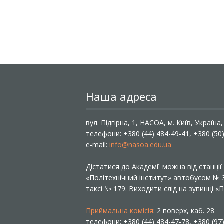
Наша адреса
вул. Підгірна, 1, НАСОА, м. Київ, Україна
телефони: +380 (44) 484-49-41, +380 (50
e-mail:
info@nasoa.edu.ua
Дістатися до Академії можна від станці
«Політехнічний інститут» автобусом №
таксі № 179. Виходити слід на зупинці 
Приймальна комісія
: 2 поверх, каб. 28
телефони: +380 (44) 484-47-78, +380 (97