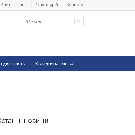
ійне навчання
Репозитарій
Контакти
 діяльність
Юридична клініка
Останні новини