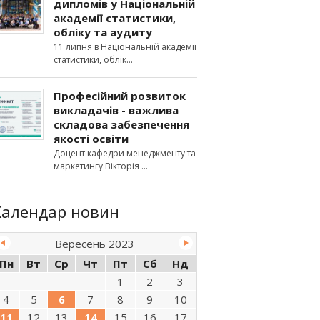
дипломів у Національній
академії статистики,
обліку та аудиту
11 липня в Національній академії
статистики, облік
Професійний розвиток
викладачів - важлива
складова забезпечення
якості освіти
Доцент кафедри менеджменту та
маркетингу Вікторія
Календар новин
Вересень 2023
Пн
Вт
Ср
Чт
Пт
Сб
Нд
1
2
3
4
5
6
7
8
9
10
11
12
13
14
15
16
17