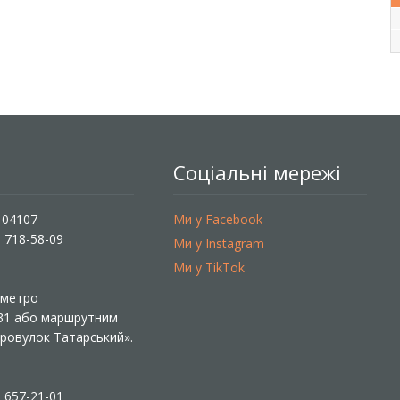
Соціальні мережі
, 04107
Ми у Facebook
) 718-58-09
Ми у Instagram
Ми у TikTok
ї метро
 31 або маршрутним
«Провулок Татарський».
) 657-21-01