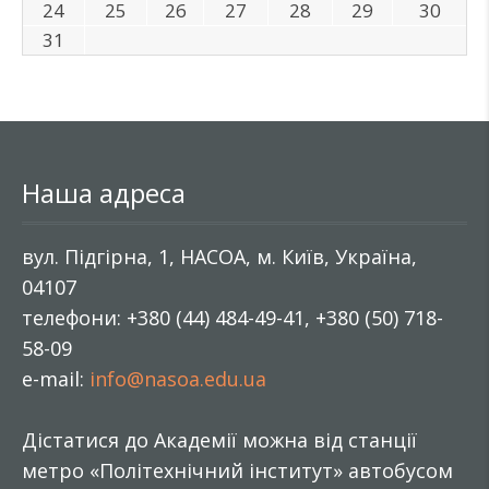
24
25
26
27
28
29
30
31
Наша адреса
вул. Підгірна, 1, НАСОА, м. Київ, Україна,
04107
телефони: +380 (44) 484-49-41, +380 (50) 718-
58-09
e-mail:
info@nasoa.edu.ua
Дістатися до Академії можна від станції
метро «Політехнічний інститут» автобусом