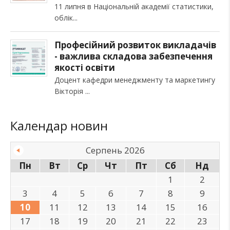
11 липня в Національній академії статистики,
облік
Професійний розвиток викладачів
- важлива складова забезпечення
якості освіти
Доцент кафедри менеджменту та маркетингу
Вікторія
Календар новин
Серпень 2026
Пн
Вт
Ср
Чт
Пт
Сб
Нд
1
2
3
4
5
6
7
8
9
10
11
12
13
14
15
16
17
18
19
20
21
22
23