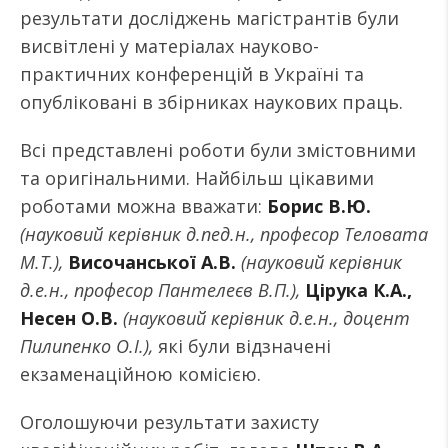
результати досліджень магістрантів були
висвітлені у матеріалах науково-
практичних конференцій в Україні та
опубліковані в збірниках наукових праць.
Всі представлені роботи були змістовними
та оригінальними. Найбільш цікавими
роботами можна вважати:
Борис В.Ю.
(науковий керівник д.пед.н., професор Теловата
М.Т.),
Височанської А.В.
(науковий керівник
д.е.н., професор Пантелеєв В.П.),
Цірука К.А.,
Несен О.В.
(науковий керівник д.е.н., доцент
Пилипенко О.І.),
які були відзначені
екзаменаційною комісією.
Оголошуючи результати захисту