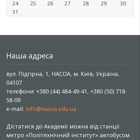
24
25
26
27
28
29
30
31
Наша адреса
вул. Підгірна, 1, НАСОА, м. Київ, Україна,
04107
телефони: +380 (44) 484-49-41, +380 (50) 718-
58-09
e-mail:
info@nasoa.edu.ua
Дістатися до Академії можна від станції
метро «Політехнічний інститут» автобусом