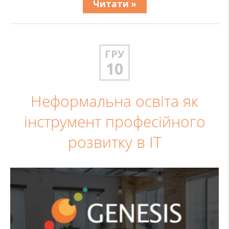
Читати »
ГРУ
10
Неформальна освіта як
інструмент професійного
розвитку в ІТ