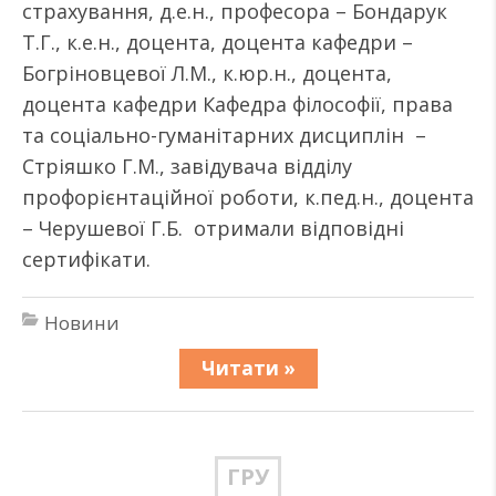
страхування, д.е.н., професора – Бондарук
Т.Г., к.е.н., доцента, доцента кафедри –
Богріновцевої Л.М., к.юр.н., доцента,
доцента кафедри Кафедра філософії, права
та соціально-гуманітарних дисциплін –
Стріяшко Г.М., завідувача відділу
профорієнтаційної роботи, к.пед.н., доцента
– Черушевої Г.Б. отримали відповідні
сертифікати.
Новини
Читати »
ГРУ