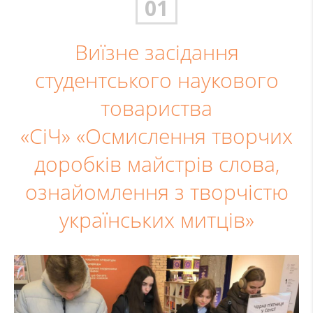
01
Виїзне засідання
студентського наукового
товариства
«СіЧ» «Осмислення творчих
доробків майстрів слова,
ознайомлення з творчістю
українських митців»