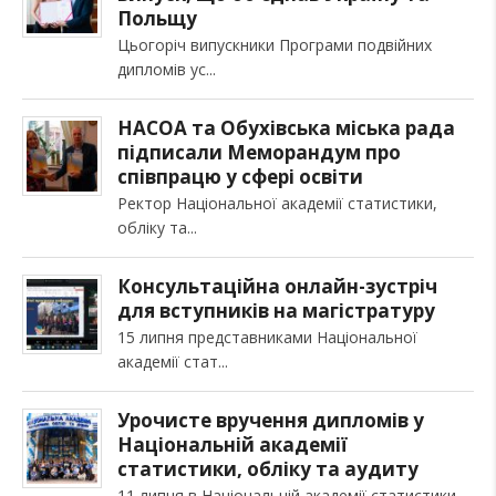
Польщу
Цьогоріч випускники Програми подвійних
дипломів ус
НАСОА та Обухівська міська рада
підписали Меморандум про
співпрацю у сфері освіти
Ректор Національної академії статистики,
обліку та
Консультаційна онлайн-зустріч
для вступників на магістратуру
15 липня представниками Національної
академії стат
Урочисте вручення дипломів у
Національній академії
статистики, обліку та аудиту
11 липня в Національній академії статистики,