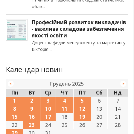
облік
Професійний розвиток викладачів
- важлива складова забезпечення
якості освіти
Доцент кафедри менеджменту та маркетингу
Вікторія
Календар новин
Грудень 2025
Пн
Вт
Ср
Чт
Пт
Сб
Нд
1
2
3
4
5
6
7
8
9
10
11
12
13
14
15
16
17
18
19
20
21
22
23
24
25
26
27
28
29
30
31