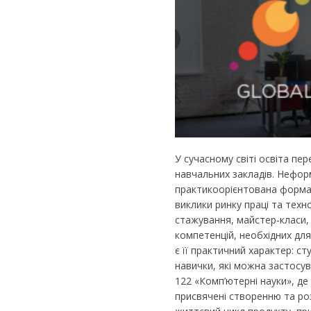
У сучасному світі освіта 
навчальних закладів. Неформ
практикоорієнтована форма 
виклики ринку праці та техн
стажування, майстер-класи,
компетенцій, необхідних для
є її практичний характер: с
навички, які можна застосу
122 «Комп’ютерні науки», де
присвячені створенню та ро