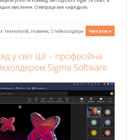
нципи роботи команд, методології Agile та Lean, а
цьке мислення. Співпраця між кафедрою
х технологій
,
Новини
,
Стейкхолдери
Читати »
яд у світ ШІ – професійна
йкхолдером Sigma Software