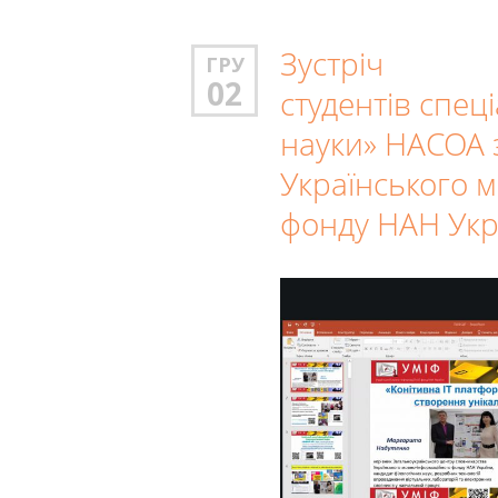
Зустріч
ГРУ
02
студентів спец
науки» НАСОА 
Українського 
фонду НАН Укр