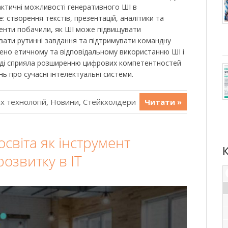
ктичні можливості генеративного ШІ в
: створення текстів, презентацій, аналітики та
денти побачили, як ШІ може підвищувати
вати рутинні завдання та підтримувати командну
лено етичному та відповідальному використанню ШІ і
ході сприяла розширенню цифрових компетентностей
нь про сучасні інтелектуальні системи.
х технологій
,
Новини
,
Стейкхолдери
Читати »
світа як інструмент
озвитку в ІТ