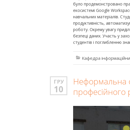
було продемонстровано пра
екосистемі Google Workspace
навчальних матеріалів. Сту
продуктивність, автоматизу
роботу. Окрему увагу приді
безпеці даних. Участь у за
студентів і поглибленню зна
Кафедра інформаційни
Неформальна о
ГРУ
10
професійного р