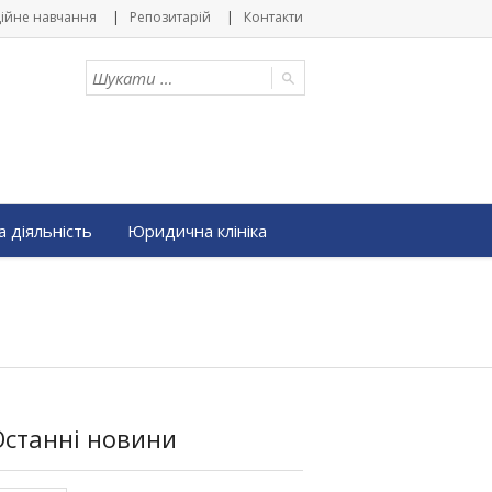
ійне навчання
Репозитарій
Контакти
 діяльність
Юридична клініка
Останні новини