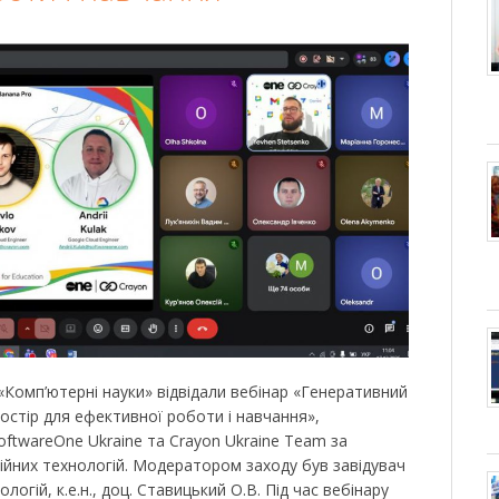
«Комп’ютерні науки» відвідали вебінар «Генеративний
остір для ефективної роботи і навчання»,
ftwareOne Ukraine та Crayon Ukraine Team за
йних технологій. Модератором заходу був завідувач
огій, к.е.н., доц. Ставицький О.В. Під час вебінару