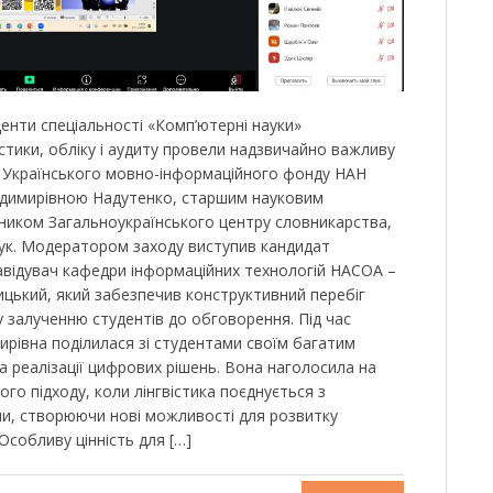
енти спеціальності «Комп’ютерні науки»
стики, обліку і аудиту провели надзвичайно важливу
ід Українського мовно-інформаційного фонду НАН
димирівною Надутенко, старшим науковим
вником Загальноукраїнського центру словникарства,
ук. Модератором заходу виступив кандидат
завідувач кафедри інформаційних технологій НАСОА –
цький, який забезпечив конструктивний перебіг
у залученню студентів до обговорення. Під час
ирівна поділилася зі студентами своїм багатим
а реалізації цифрових рішень. Вона наголосила на
го підходу, коли лінгвістика поєднується з
и, створюючи нові можливості для розвитку
Особливу цінність для […]