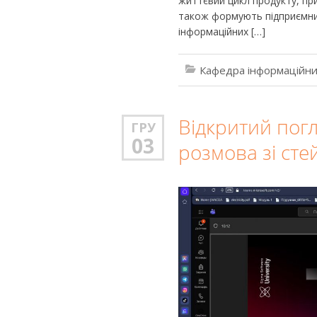
життєвий цикл продукту, при
також формують підприємни
інформаційних […]
Кафедра інформаційни
Відкритий погл
ГРУ
03
розмова зі сте