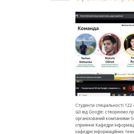
Студенти спеціальності 122 
ШІ від Google: створюємо пр
організований компаніями So
сприяння Кафедри інформаці
кафедри інформаційних технол