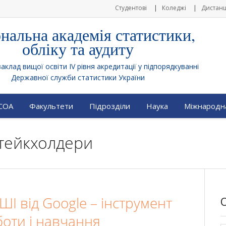
Студентові
Коледжі
Дистанц
нальна академія статистики,
обліку та аудиту
клад вищої освіти IV рівня акредитації у підпорядкуванні
Державної служби статистики України
АСОА
Факультети
Підрозділи
Наука
Міжнародна
Стейкхолдери
І від Google – інструмент
боти і навчання