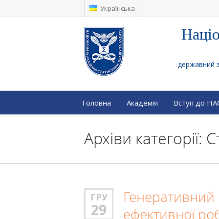
Українська
Націо
державний за
Головна
Академія
Вступ до Н
Архіви категорії: 
Генеративний Ш
ГРУ
29
ефективної ро