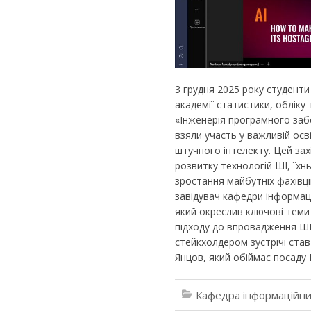
3 грудня 2025 року студенти
академії статистики, обліку
«Інженерія програмного заб
взяли участь у важливій осві
штучного інтелекту. Цей за
розвитку технологій ШІ, їхн
зростання майбутніх фахівці
завідувач кафедри інформац
який окреслив ключові теми 
підходу до впровадження ШІ 
стейкхолдером зустрічі ста
Янцов, який обіймає посаду
Кафедра інформаційни