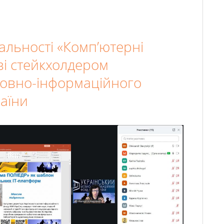
іальності «Комп’ютерні
зі стейкхолдером
мовно-інформаційного
аїни