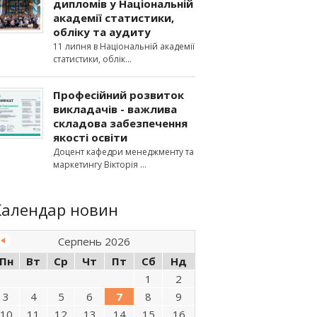
дипломів у Національній
академії статистики,
обліку та аудиту
11 липня в Національній академії
статистики, облік
Професійний розвиток
викладачів - важлива
складова забезпечення
якості освіти
Доцент кафедри менеджменту та
маркетингу Вікторія
Календар новин
Серпень 2026
Пн
Вт
Ср
Чт
Пт
Сб
Нд
1
2
3
4
5
6
7
8
9
10
11
12
13
14
15
16