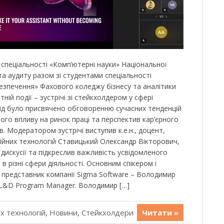
 спеціальності «Комп’ютерні науки» Національної
 та аудиту разом зі студентами спеціальності
езпечення» Фахового коледжу бізнесу та аналітики
тній події – зустрічі зі стейкхолдером у сфері
хід було присвячено обговоренню сучасних тенденцій
ього впливу на ринок праці та перспектив кар’єрного
в. Модератором зустрічі виступив к.е.н., доцент,
ійних технологій Ставицький Олександр Вікторович,
дискусії та підкреслив важливість усвідомленого
в різні сфери діяльності. Основним спікером і
в представник компанії Sigma Software – Володимир
 L&D Program Manager. Володимир […]
х технологій
,
Новини
,
Стейкхолдери
Читати »