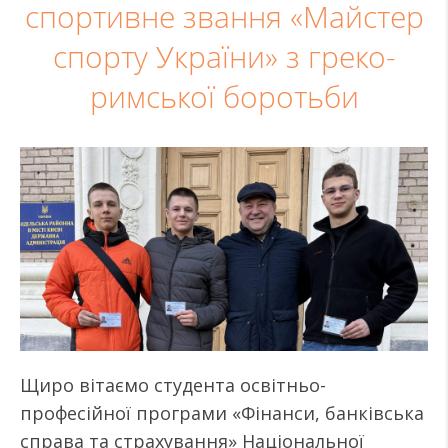
спортивне звання «Майстер
спорту України» з греко-
римської боротьби
Щиро вітаємо студента освітньо-
професійної програми «Фінанси, банківська
справа та страхування» Національної