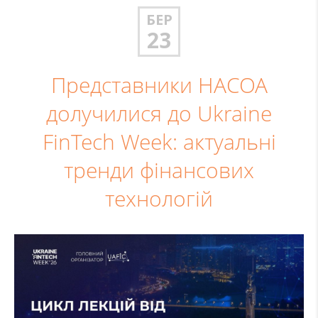
БЕР
23
Представники НАСОА
долучилися до Ukraine
FinTech Week: актуальні
тренди фінансових
технологій