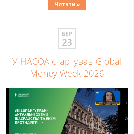
Читати »
БЕР
23
У НАСОА стартував Global
Money Week 2026