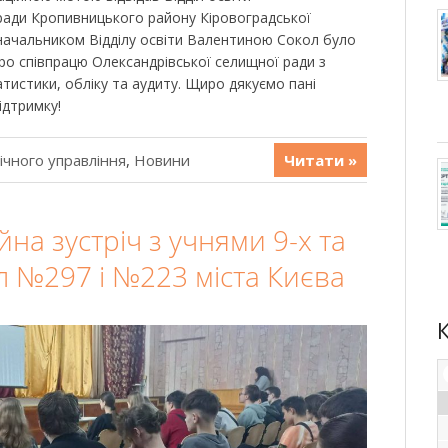
ради Кропивницького району Кіровоградської
з начальником Відділу освіти Валентиною Сокол було
о співпрацю Олександрівської селищної ради з
тистики, обліку та аудиту. Щиро дякуємо пані
ідтримку!
ічного управління
,
Новини
Читати »
на зустріч з учнями 9-х та
іл №297 і №223 міста Києва