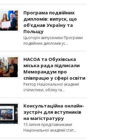
Програма подвійних
дипломів: випуск, що
об’єднав Україну та
Польщу
Цьогоріч випускники Програми
подвійних дипломів ус
НАСОА та Обухівська
міська рада підписали
Меморандум про
співпрацю у сфері освіти
Ректор Національної академії
статистики, обліку та
Консультаційна онлайн-
зустріч для вступників
на магістратуру
15 липня представниками
Національної академії стат