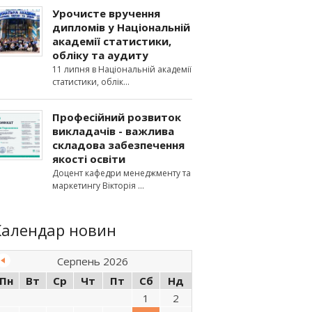
Урочисте вручення
дипломів у Національній
академії статистики,
обліку та аудиту
11 липня в Національній академії
статистики, облік
Професійний розвиток
викладачів - важлива
складова забезпечення
якості освіти
Доцент кафедри менеджменту та
маркетингу Вікторія
Календар новин
Серпень 2026
Пн
Вт
Ср
Чт
Пт
Сб
Нд
1
2