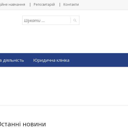
ійне навчання
Репозитарій
Контакти
 діяльність
Юридична клініка
Останні новини