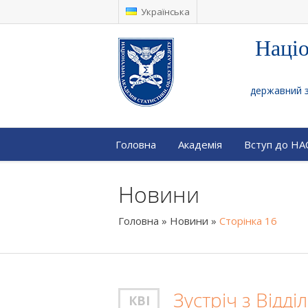
Українська
Націо
державний за
Головна
Академія
Вступ до Н
Новини
Головна
»
Новини
»
Сторінка 16
Зустріч з Відд
КВІ