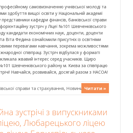
 професійному самовизначенню учнівської молоді та
и здобуття вищої освіти у Національній академії
у представники кафедри фінансів, банківської справи
форієнтаційну зустріч у Ліцеї №101 Шевченківського
ходу кандидати економічних наук, доценти, доценти
а Віта Федина ознайомили присутніх із освітніми
овими перевагами навчання, зокрема можливостями
жнародної співпраці. Зустріч відбулася у форматі
икликала жвавий інтерес серед учасників. Щиро
 №101 Шевченківського району м. Києва за співпрацю
стрічі! Навчайся, розвивайся, досягай разом з НАСОА!
івської справи та страхування
,
Новини
Читати »
на зустрічі з випускниками
 ліцею, Любарецького ліцею