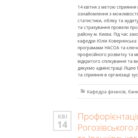
14 квітня з метою сприяння
ознайомлення з можливостям
статистики, обліку та аудит
та страхування провели про
району м. Києва. Під час за
кафедри Юлія Ковернінська т
програмами НАСОА та ключ
професійного розвитку та мі
відкритого спілкування та в
дякуємо адміністрації Ліцею
та сприяння в організації зу
Кафедра фінансів, банк
Профорієнтацій
КВІ
14
Рогозівського