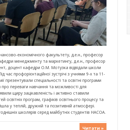
інансово-економічного факультету, д.е.н., професор
кафедри менеджменту та маркетингу, д.е.н., професор
оцент, доцент кафедри О.М. Мотузка відвідали школи
д час профорієнтаційної зустрічі з учнями 9-х та 11-
мії презентували спеціальності та освітні програми
 про переваги навчання та можливості для
иявили щиру зацікавленість і активно ставили
й освітніх програм, графіків освітнього процесу та
шла у теплій, дружній та позитивній атмосфері.
однішніх школярів серед майбутніх студентів НАСОА.
Читати »