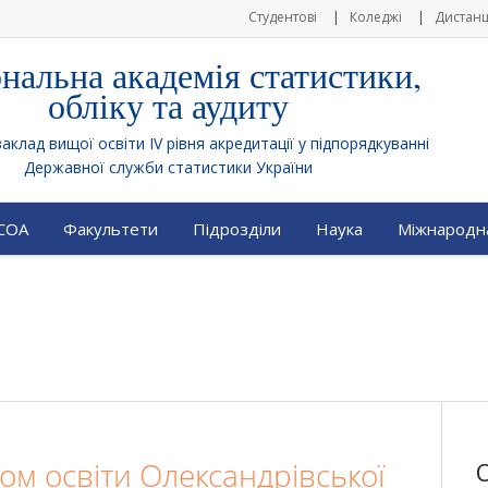
Студентові
Коледжі
Дистанц
нальна академія статистики,
обліку та аудиту
клад вищої освіти IV рівня акредитації у підпорядкуванні
Державної служби статистики України
АСОА
Факультети
Підрозділи
Наука
Міжнародна
ілом освіти Олександрівської