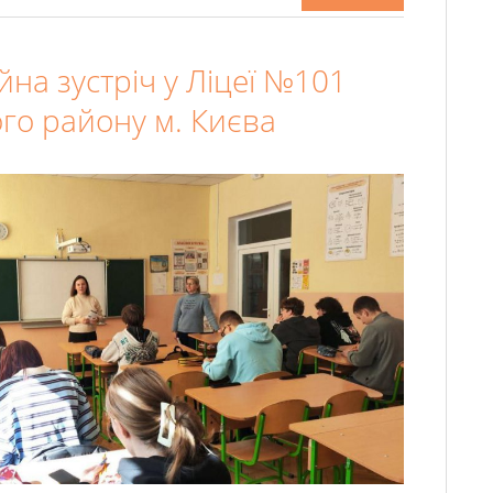
на зустріч у Ліцеї №101
го району м. Києва