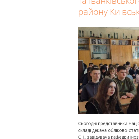
та Іванківсько
району Київськ
Сьогодні представники Націо
складі декана обліково-стат
О.І., завідувача кафедри іно