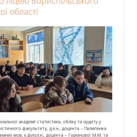
го ліцею Бориспільського
ої області
нальної академії статистики, обліку та аудиту у
истичного факультету, д.е.н., доцента – Пилипенка
земних мов, к.філол.н., доцента – Горюнової М.М. та