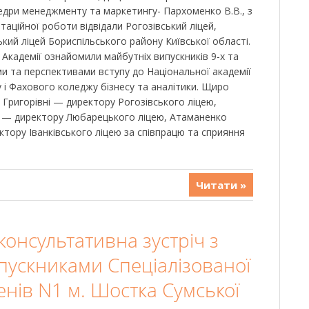
федри менеджменту та маркетингу- Пархоменко В.В., з
аційної роботи відвідали Рогозівський ліцей,
ький ліцей Бориспільського району Київської області.
и Академії ознайомили майбутніх випускників 9-х та
ями та перспективами вступу до Національної академії
у і Фахового коледжу бізнесу та аналітики. Щиро
 Григорівні — директору Рогозівського ліцею,
у — директору Любарецького ліцею, Атаманенко
ктору Іванківського ліцею за співпрацю та сприяння
Читати »
онсультативна зустріч з
пускниками Спеціалізованої
пенів N1 м. Шостка Сумської