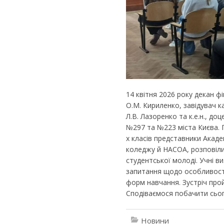
14 квітня 2026 року декан ф
О.М. Кириленко, завідувач 
Л.В. Лазоренко та к.е.н., д
№297 та №223 міста Києва. Пі
х класів представники Акаде
коледжу й НАСОА, розповіли
студентської молоді. Учні в
запитання щодо особливосте
форм навчання. Зустріч прой
Сподіваємося побачити сьог
Новини