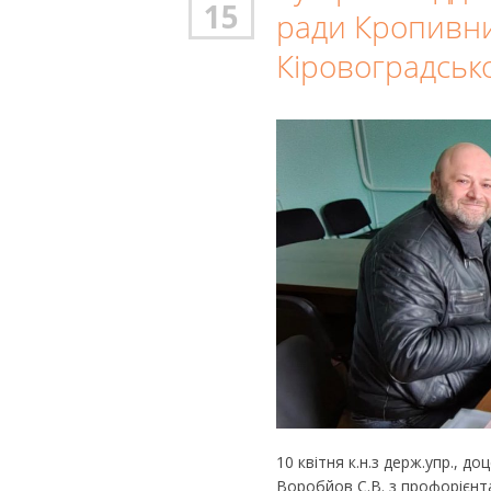
15
ради Кропивн
Кіровоградсько
10 квітня к.н.з держ.упр., 
Воробйов С.В. з профорієнта