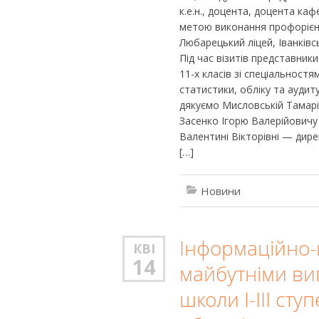
к.е.н., доцента, доцента ка
метою виконання профорієнт
Любарецький ліцей, Іванківс
Під час візитів представник
11-х класів зі спеціальност
статистики, обліку та аудит
дякуємо Мисловській Тамарі
Засенко Ігорю Валерійович
Валентині Вікторівні — дире
[…]
Новини
Інформаційно-к
КВІ
14
майбутніми ви
школи I-III сту