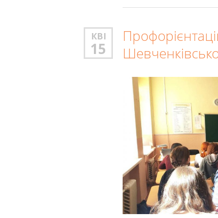
Профорієнтацій
КВІ
15
Шевченківсько