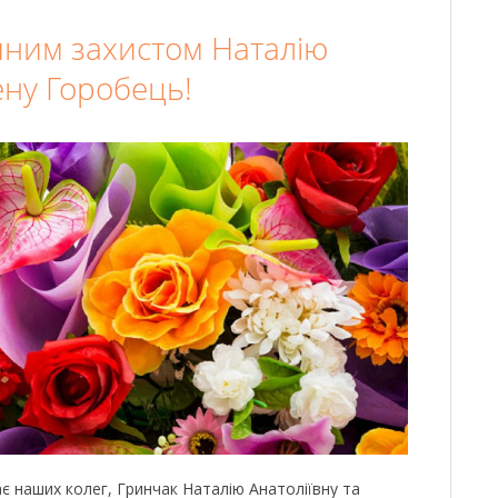
ішним захистом Наталію
ену Горобець!
є наших колег, Гринчак Наталію Анатоліївну та