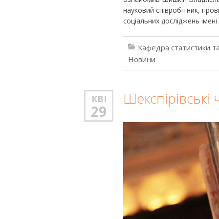
науковий співробітник, пров
соціальних досліджень імені 
Кафедра статистики та
Новини
Шекспірівські
КВІ
29