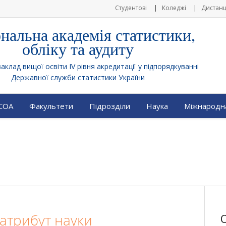
Студентові
Коледжі
Дистанц
нальна академія статистики,
обліку та аудиту
клад вищої освіти IV рівня акредитації у підпорядкуванні
Державної служби статистики України
АСОА
Факультети
Підрозділи
Наука
Міжнародна
 атрибут науки