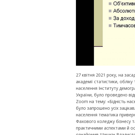
27 квітня 2021 року, на зас
академії статистики, обліку
населення Інституту демогра
України, було проведено ві
Zoom на тему: «Бідність насе
було запрошено усіх заціка
населення тематика приверну
Фахового коледжу бізнесу т
практичними аспектами й ос
ознайомив Шишкін Владислав