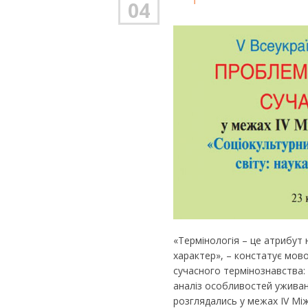
04
«Термінологія – це атрибут 
характер», – констатує мово
сучасного термінознавства: 
аналіз особливостей уживання
розглядались у межах ІV Мі