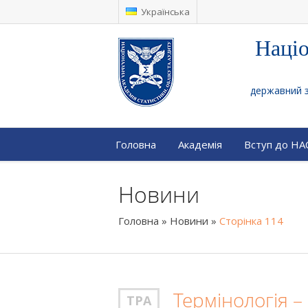
Українська
Націо
державний за
Головна
Академія
Вступ до Н
Новини
Головна
»
Новини
»
Сторінка 114
Термінологія –
ТРА