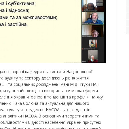
адах співпраці кафедри статистики Національної
 та аудиту та сектору досліджень рівня життя
фії та соціальних досліджень імені М.В.Птухи НАН
дкриту онлайн лекцію з використанням платформи
лення України: основні тенденції та профілі», на яку
влених. Така болюча та актуальна для нашого
ла увагу як студентів НАСОА, так і студентів
а аналітики НАСОА. З основними теоретичними та
обливостями бідності населення України присутніх
 Сергійович, кандидат економічних наук, старший