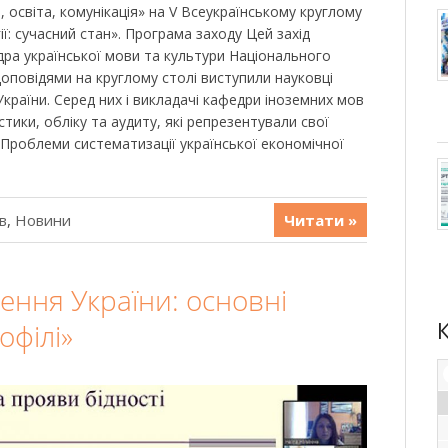
, освіта, комунікація» на V Всеукраїнському круглому
ї: сучасний стан». Програма заходу Цей захід
дра української мови та культури Національного
 доповідями на круглому столі виступили науковці
країни. Серед них і викладачі кафедри іноземних мов
тики, обліку та аудиту, які репрезентували свої
«Проблеми систематизації української економічної
в
,
Новини
Читати »
лення України: основні
офілі»