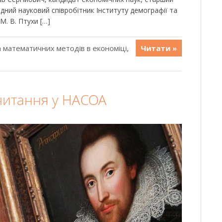
ідний науковий співробітник Інституту демографії та
М. В. Птухи […]
 математичних методів в економіці
,
Читати »
 читання у НАСОА