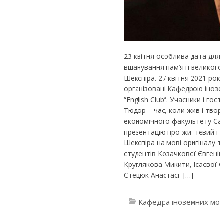
23 квітня особлива дата для
вшанування пам’яті великог
Шекспіра. 27 квітня 2021 ро
організовані Кафедрою іноз
“English Club”. Учасники і г
Тюдор – час, коли жив і тво
економічного факультету Са
презентацію про життєвий і
Шекспіра на мові оригіналу 
студентів Козачкової Євгені
Круглякова Микити, Ісаєвої 
Стецюк Анастасії […]
Кафедра іноземних мо