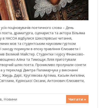
 усіх поціновувачів поетичного слова – День
о поета, драматурга, сценариста та актора Вільяма
ку в НАСОА відбулися Шекспірівські читання,
емних мов та студентським науковим гуртком
ості заходу поринули в епоху правління Єлизавети І
рив Великий Майстер. Студентки І курсу Фінансово-
вощенко Аліна та Тимощук Лілія приготували
 творчий шлях поета. Проникливо пролунали сонети
та у перекладі Дмитра Паламарчука у виконанні
ї, Жмудь Дарії, Круглякова Артема, Касьян Ангеліни,
Світлани, Курінської Оксани, Антонович Єлизавети,
в
,
Новини
Читати »