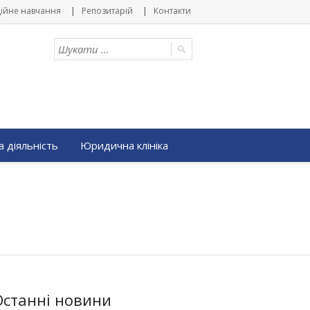
ійне навчання
Репозитарій
Контакти
 діяльність
Юридична клініка
Останні новини