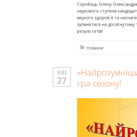
Горобець Олену Олександрів
наукового ступеня кандидат
міцного здоров´я та наснаг
зупинятися на досягнутому 
результатів!
Новини
«Найрозумніши
КВІ
27
гра сезону!