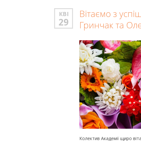
Вітаємо з усп
КВІ
29
Гринчак та Ол
Колектив Академії щиро віта