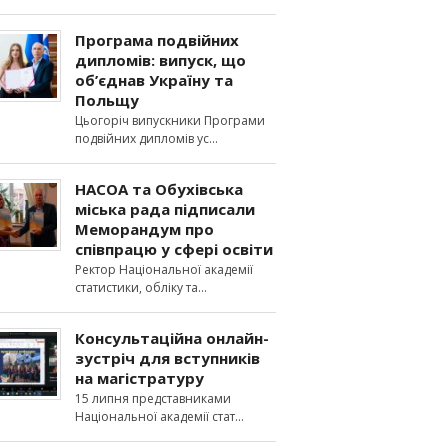
Програма подвійних
дипломів: випуск, що
об’єднав Україну та
Польщу
Цьогоріч випускники Програми
подвійних дипломів ус
НАСОА та Обухівська
міська рада підписали
Меморандум про
співпрацю у сфері освіти
Ректор Національної академії
статистики, обліку та
Консультаційна онлайн-
зустріч для вступників
на магістратуру
15 липня представниками
Національної академії стат