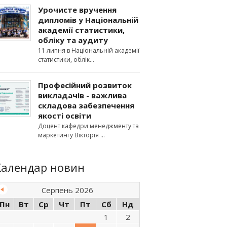
Урочисте вручення
дипломів у Національній
академії статистики,
обліку та аудиту
11 липня в Національній академії
статистики, облік
Професійний розвиток
викладачів - важлива
складова забезпечення
якості освіти
Доцент кафедри менеджменту та
маркетингу Вікторія
Календар новин
Серпень 2026
Пн
Вт
Ср
Чт
Пт
Сб
Нд
1
2