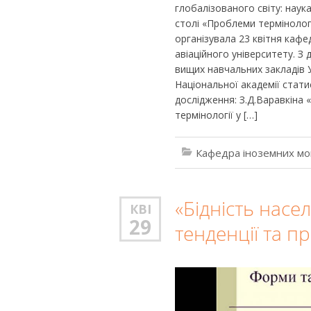
глобалізованого світу: наука
столі «Проблеми термінологі
організувала 23 квітня кафе
авіаційного університету. З
вищих навчальних закладів У
Національної академії статис
дослідження: З.Д.Варавкіна 
термінології у […]
Кафедра іноземних мо
«Бідність насе
КВІ
29
тенденції та пр