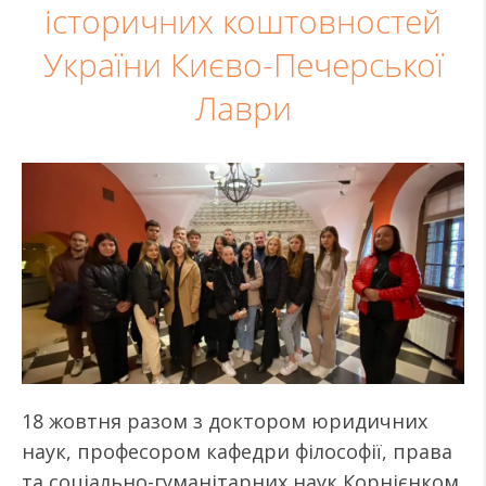
історичних коштовностей
України Києво-Печерської
Лаври
18 жовтня разом з доктором юридичних
наук, професором кафедри філософії, права
та соціально-гуманітарних наук Корнієнком