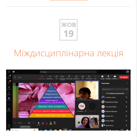
ЖОВ
19
Міждисциплінарна лекція