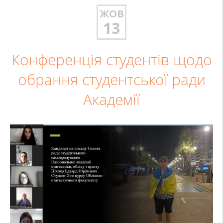
ЖОВ
13
Конференція студентів щодо
обрання студентської ради
Академії