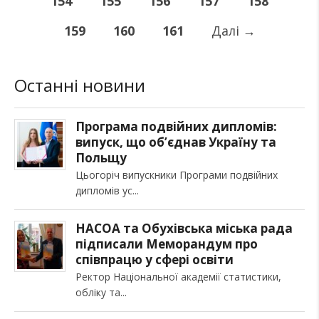
154
155
156
157
158
159
160
161
Далі
→
Останні новини
Програма подвійних дипломів:
випуск, що об’єднав Україну та
Польщу
Цьогоріч випускники Програми подвійних
дипломів ус
НАСОА та Обухівська міська рада
підписали Меморандум про
співпрацю у сфері освіти
Ректор Національної академії статистики,
обліку та