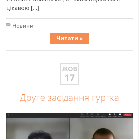
цікавою […]
Новини
Читати »
ЖОВ
17
Друге засідання гуртка