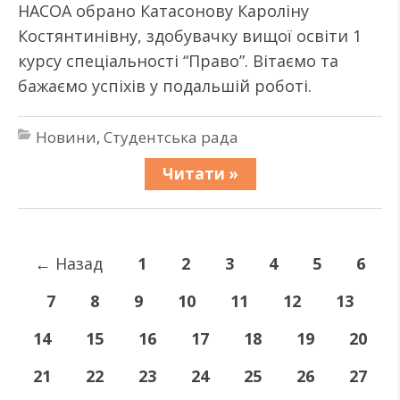
НАСОА обрано Катасонову Кароліну
Костянтинівну, здобувачку вищої освіти 1
курсу спеціальності “Право”. Вітаємо та
бажаємо успіхів у подальшій роботі.
Новини
,
Студентська рада
Читати »
←
Назад
1
2
3
4
5
6
7
8
9
10
11
12
13
14
15
16
17
18
19
20
21
22
23
24
25
26
27