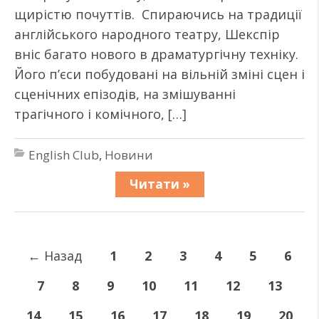
щирістю почуттів. Спираючись на традиції
англійського народного театру, Шекспір
вніс багато нового в драматургічну техніку.
Його п’єси побудовані на вільній зміні сцен і
сценічних епізодів, на змішуванні
трагічного і комічного, […]
English Club
,
Новини
Читати »
←
Назад
1
2
3
4
5
6
7
8
9
10
11
12
13
14
15
16
17
18
19
20