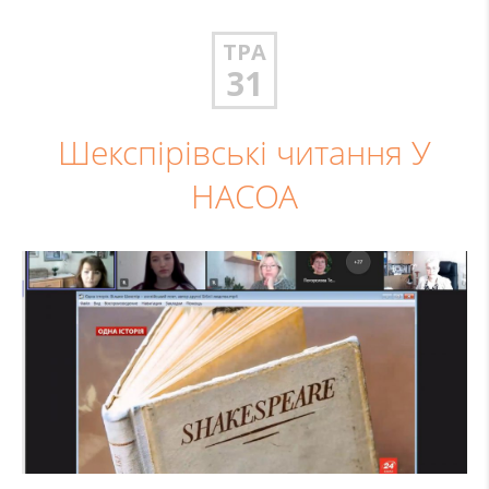
ТРА
31
Шекспірівські читання У
НАСОА