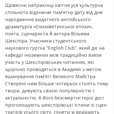
Щовесни наприкінці квітня уся культурна
спільнота відзначає пам’ятну дату від дня
народження видатного англійського
драматурга «Єлизаветинської епохи»,
поета, сценариста й актора Вільяма
Шекспіра. Учасники студентського
наукового гуртка “English Club”, який діє на
кафедрі іноземних мов традиційно взяли
участь у Шекспірівських читаннях, які
щорічно проводяться в Академії з метою
вшанування пам’яті Великого Майстра.
Створені ним більше чотирьох століть тому
твори, дивують своєю популярністю і
актуальністю. А його безсмертні герої досі
проголошують шекспірівські істини зі сцен
театрів усього світу, сонети ж вражають