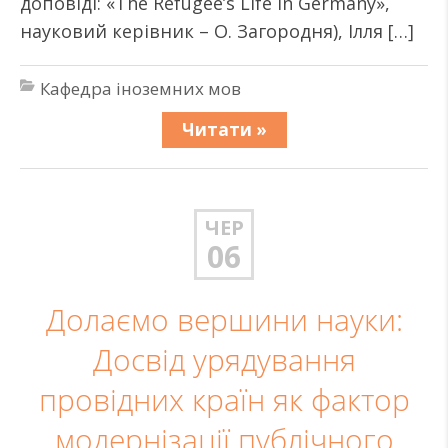
доповіді: «The Refugee’s Life in Germany»,
науковий керівник – О. Загородня), Ілля […]
Кафедра іноземних мов
Читати »
ЧЕР
06
Долаємо вершини науки:
Досвід урядування
провідних країн як фактор
модернізації публічного