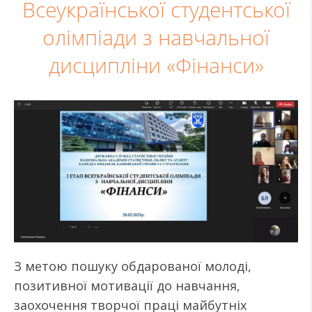
Всеукраїнської студентської
олімпіади з навчальної
дисципліни «Фінанси»
З метою пошуку обдарованої молоді,
позитивної мотивації до навчання,
заохочення творчої праці майбутніх