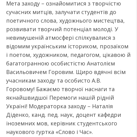
Мета заходу – ознайомитися з творчістю
сучасних митців, залучати студентів до
поетичного слова, художнього мистецтва,
розвивати творчий потенціал молоді. У
невимушеній атмосфері спілкувалися з
відомим українським істориком, прозаїком
і поетом, художником, педагогом, цікавою й
багатогранною особистістю Анатолієм
Васильовичем Горовим. Щиро вдячні всім
учасникам заходу та особисто А.В.
Горовому! Бажаємо творчої наснаги та
якнайшвидшої Перемоги нашій рідній
Україні! Модераторка заходу – Наталія
Діденко, канд. пед. наук, доцент кафедри
іноземних мов, керівник студентського
наукового гуртка «Слово і Час».