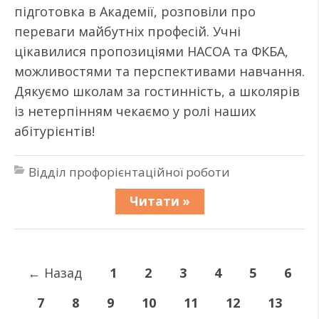
підготовка в Академії, розповіли про
переваги майбутніх професій. Учні
цікавилися пропозиціями НАСОА та ФКБА,
можливостями та перспективами навчання.
Дякуємо школам за гостинність, а школярів
із нетерпінням чекаємо у ролі наших
абітурієнтів!
Відділ профорієнтаційної роботи
Читати »
←
Назад
1
2
3
4
5
6
7
8
9
10
11
12
13