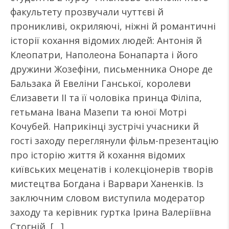
факультету прозвучали чуттєві й
проникливі, окриляючі, ніжні й романтичні
історії кохання відомих людей: Антонія й
Клеопатри, Наполеона Бонапарта і його
дружини Жозефіни, письменника Оноре де
Бальзака й Евеліни Ганської, королеви
Єлизавети ІІ та її чоловіка принца Філіпа,
гетьмана Івана Мазепи та юної Мотрі
Кочубей. Наприкінці зустрічі учасники й
гості заходу переглянули фільм-презентацію
про історію життя й кохання відомих
київських меценатів і колекціонерів творів
мистецтва Богдана і Варвари Ханенків. Із
заключним словом виступила модератор
заходу та керівник гуртка Ірина Валеріївна
Стогній, […]