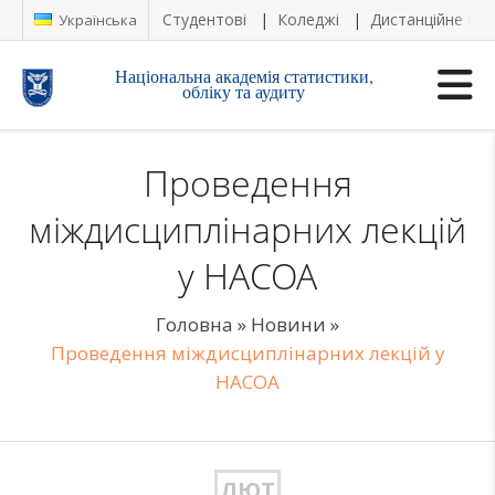
Студентові
Коледжі
Дистанційне на
Українська
Національна академія статистики,
обліку та аудиту
Проведення
міждисциплінарних лекцій
у НАСОА
Головна
»
Новини
»
Проведення міждисциплінарних лекцій у
НАСОА
ЛЮТ