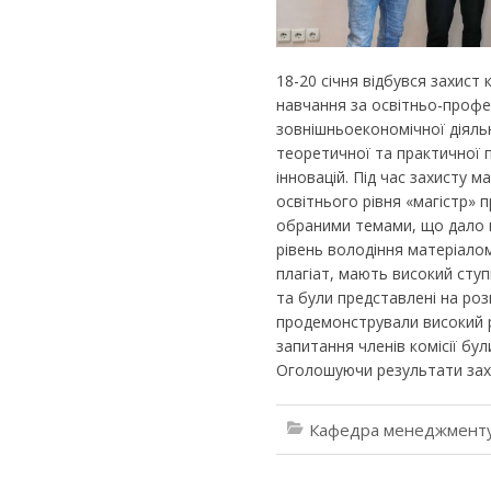
18-20 січня відбувся захист 
навчання за освітньо-про
зовнішньоекономічної діяльн
теоретичної та практичної п
інновацій. Під час захисту м
освітнього рівня «магістр» 
обраними темами, що дало 
рівень володіння матеріалом
плагіат, мають високий ступі
та були представлені на розг
продемонстрували високий р
запитання членів комісії були
Оголошуючи результати захис
Кафедра менеджменту