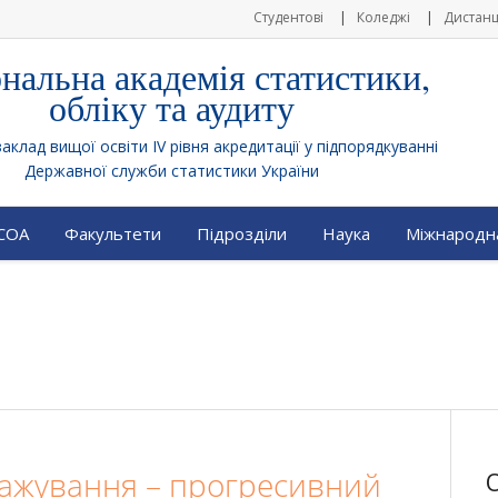
Студентові
Коледжі
Дистанц
нальна академія статистики,
обліку та аудиту
клад вищої освіти IV рівня акредитації у підпорядкуванні
Державної служби статистики України
АСОА
Факультети
Підрозділи
Наука
Міжнародна
ажування – прогресивний