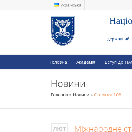
Українська
Націо
державний за
Головна
Академія
Вступ до Н
Новини
Головна
»
Новини
»
Сторінка 108
Міжнародне ст
ЛЮТ