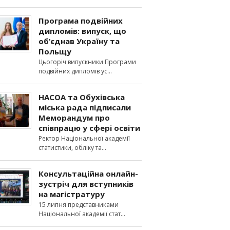
Програма подвійних
дипломів: випуск, що
об’єднав Україну та
Польщу
Цьогоріч випускники Програми
подвійних дипломів ус
НАСОА та Обухівська
міська рада підписали
Меморандум про
співпрацю у сфері освіти
Ректор Національної академії
статистики, обліку та
Консультаційна онлайн-
зустріч для вступників
на магістратуру
15 липня представниками
Національної академії стат