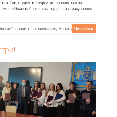
іти. Так, студенти 3 курсу, які навчаються за
амою «Фінанси, банківська справа та страхування»
івської справи та страхування
,
Новини
Читати »
стри!