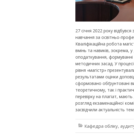
27 січня 2022 року відбувся 
навчання за освітньо-профе
Кваліфікаційна робота магі
вмінь та навиків, зокрема, у
оподаткування, формуванні
методичних засад. У процесі
рівня «магістр» презентува
результатами оцінки доповід
сформовано обґрунтовані ви
теоретичному, так і практи
перевірку на плагіат, мають 
розгляд екзаменаційної коміс
засвідчили актуальність тем
Кафедра обліку, аудит