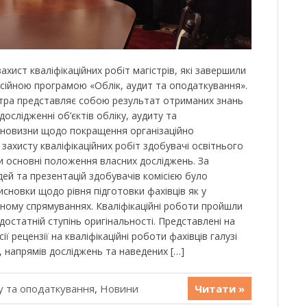
захист кваліфікаційних робіт магістрів, які завершили
сійною програмою «Облік, аудит та оподаткування».
стра представляє собою результат отриманих знань
 дослідженні об’єктів обліку, аудиту та
 новизни щодо покращення організаційно
 захисту кваліфікаційних робіт здобувачі освітнього
ли основні положення власних досліджень. За
ей та презентацій здобувачів комісією було
сновки щодо рівня підготовки фахівців як у
чному спрямуваннях. Кваліфікаційні роботи пройшли
достатній ступінь оригінальності. Представлені на
ії рецензії на кваліфікаційні роботи фахівців галузі
, напрямів досліджень та наведених […]
у та оподаткування
,
Новини
Читати »