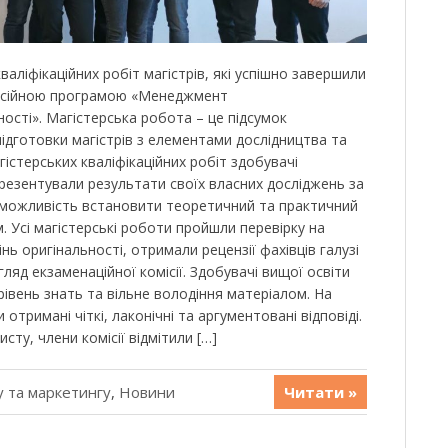
кваліфікаційних робіт магістрів, які успішно завершили
фесійною програмою «Менеджмент
ості». Магістерська робота – це підсумок
ідготовки магістрів з елементами дослідництва та
агістерських кваліфікаційних робіт здобувачі
презентували результати своїх власних досліджень за
можливість встановити теоретичний та практичний
. Усі магістерські роботи пройшли перевірку на
нь оригінальності, отримали рецензії фахівців галузі
ляд екзаменаційної комісії. Здобувачі вищої освіти
івень знать та вільне володіння матеріалом. На
 отримані чіткі, лаконічні та аргументовані відповіді.
ту, члени комісії відмітили […]
 та маркетингу
,
Новини
Читати »