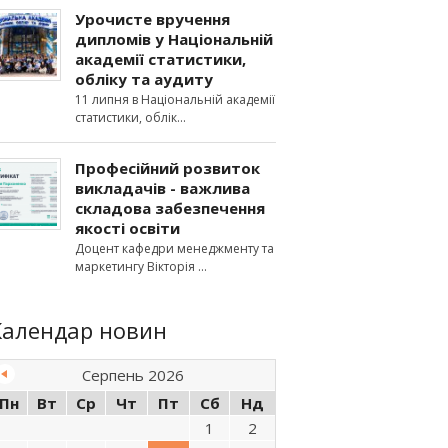
Урочисте вручення
дипломів у Національній
академії статистики,
обліку та аудиту
11 липня в Національній академії
статистики, облік
Професійний розвиток
викладачів - важлива
складова забезпечення
якості освіти
Доцент кафедри менеджменту та
маркетингу Вікторія
Календар новин
Серпень 2026
Пн
Вт
Ср
Чт
Пт
Сб
Нд
1
2