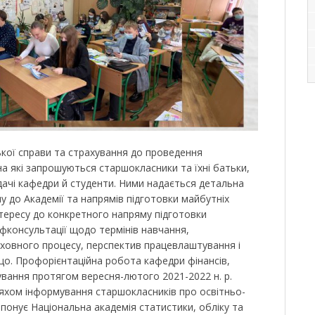
ької справи та страхування до проведення
на які запрошуються старшокласники та їхні батьки,
ачі кафедри й студенти. Ними надається детальна
 до Академії та напрямів підготовки майбутніх
інтересу до конкретного напряму підготовки
офконсультації щодо термінів навчання,
ховного процесу, перспектив працевлаштування і
о. Профорієнтаційна робота кафедри фінансів,
ування протягом вересня-лютого 2021-2022 н. р.
ляхом інформування старшокласників про освітньо-
опонує Національна академія статистики, обліку та