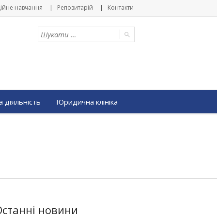
ійне навчання
Репозитарій
Контакти
 діяльність
Юридична клініка
Останні новини