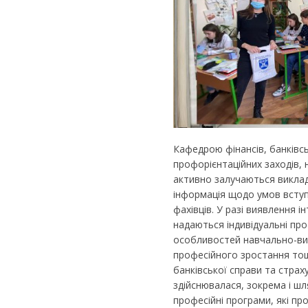
Кафедрою фінансів, банківс
профорієнтаційних заходів, 
активно залучаються виклад
інформація щодо умов вступу
фахівців. У разі виявлення 
надаються індивідуальні пр
особливостей навчально-ви
професійного зростання тощ
банківської справи та страх
здійснювалася, зокрема і ш
професійні програми, які пр