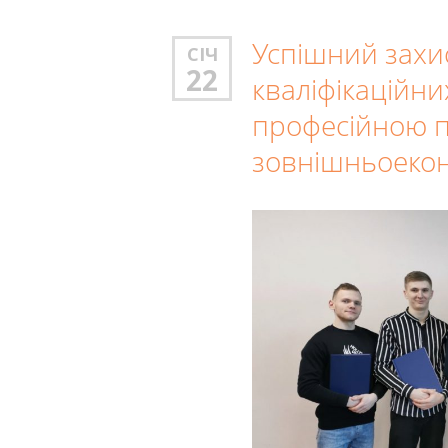
Успішний захис
СІЧ
22
кваліфікаційних
професійною 
зовнішньоеконо