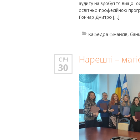
аудиту на здобуття вищої осв
освітньо-професійною прогр
Гончар Дмитро […]
Кафедра фінансів, банк
Нарешті – магі
СІЧ
30