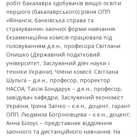
робіт бакалавра здобувачів вищої освіти
першого (бакалаврського) рівня ОПП
«Фінанси, банківська справа та
страхування» заочної форми навчання.
Екзаменаційна комісія працювала під
головуванням д.е.н., професора Світлани
Онишко (Державний податковий
університет, Заслужений діяч науки і
техніки України). Члени комісії: Світлана
Шульга – д.е.н., професор, проректор
НАСОА; Таїсія Бондарук – д.е.н., професор,
завідувач кафедри, Заслужений економіст
України; Ірина Заїчко – к.е.н., доцент, гарант
ОПП; Людмила Богріновцева – к.е.н., доцент;
Анна Білоус – представник відділення
заочного та дистанційного навчання. На