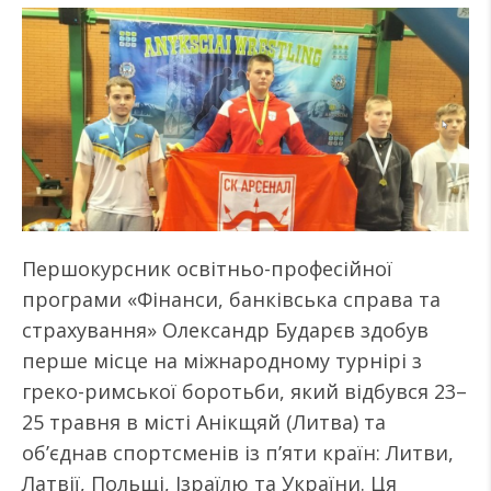
Першокурсник освітньо-професійної
програми «Фінанси, банківська справа та
страхування» Олександр Бударєв здобув
перше місце на міжнародному турнірі з
греко-римської боротьби, який відбувся 23–
25 травня в місті Анікщяй (Литва) та
об’єднав спортсменів із п’яти країн: Литви,
Латвії, Польщі, Ізраїлю та України. Ця