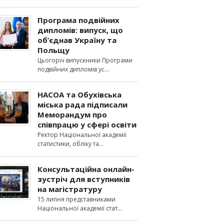
Програма подвійних
дипломів: випуск, що
об’єднав Україну та
Польщу
Цьогоріч випускники Програми
подвійних дипломів ус
НАСОА та Обухівська
міська рада підписали
Меморандум про
співпрацю у сфері освіти
Ректор Національної академії
статистики, обліку та
Консультаційна онлайн-
зустріч для вступників
на магістратуру
15 липня представниками
Національної академії стат