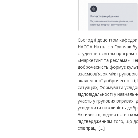
Сьогодні доцентом кафедри 
НАСОА Наталією Гринчак бул
студентів освітніх програм
«Маркетинг та реклама». Тем
доброчесність формує культ
взаємозв’язок між груповою
академічної доброчесності;
ситуаціях; Формувати усвід
відповідальності у навчальн
участь у групових вправах, 
усвідомити важливість добр
Активність, відвертість і к
підтвердженням того, що до
співпраці. […]