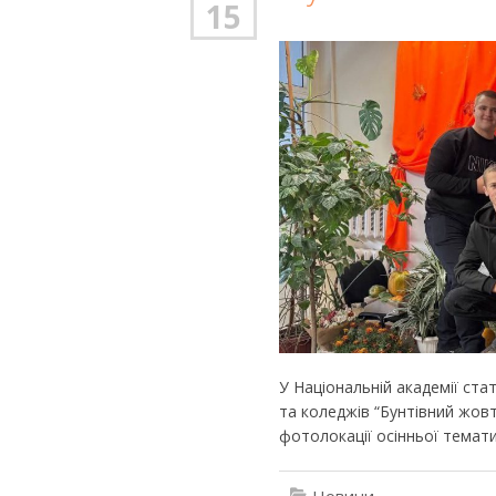
15
У Національній академії ста
та коледжів “Бунтівний жовт
фотолокації осінньої темати
Новини