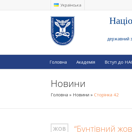
Українська
Націо
державний за
Головна
Академія
Вступ до Н
Новини
Головна
»
Новини
»
Сторінка 42
“Бунтівний жов
ЖОВ