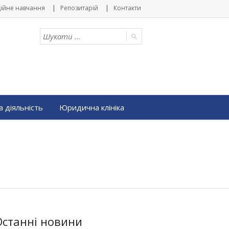
ійне навчання
Репозитарій
Контакти
 діяльність
Юридична клініка
Останні новини