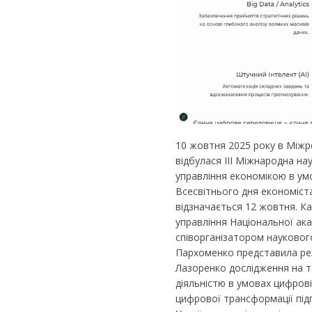
10 жовтня 2025 року в Міжр
відбулася ІІІ Міжнародна на
управління економікою в умо
Всесвітнього дня економіста
відзначається 12 жовтня. К
управління Національної ака
співорганізатором наукового 
Пархоменко представила рез
Лазоренко дослідження на т
діяльністю в умовах цифровіз
цифрової трансформації під