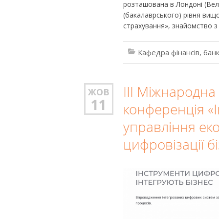
розташована в Лондоні (Вел
(бакалаврського) рівня вищо
страхування», знайомство з
Кафедра фінансів, банк
ІІІ Міжнародн
ЖОВ
11
конференція «
управління ек
цифровізації б