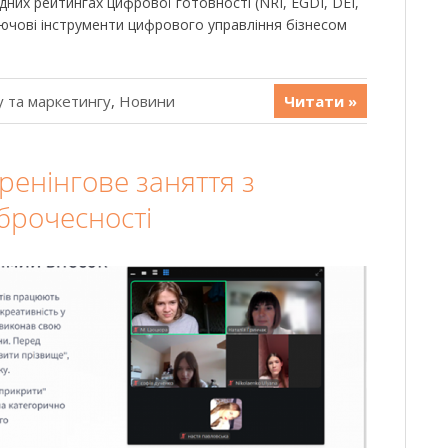
дних рейтингах цифрової готовності (NRI, EGDI, DEI,
лючові інструменти цифрового управління бізнесом
 та маркетингу
,
Новини
Читати »
ренінгове заняття з
брочесності