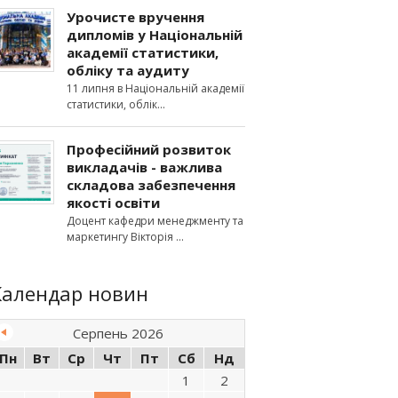
Урочисте вручення
дипломів у Національній
академії статистики,
обліку та аудиту
11 липня в Національній академії
статистики, облік
Професійний розвиток
викладачів - важлива
складова забезпечення
якості освіти
Доцент кафедри менеджменту та
маркетингу Вікторія
Календар новин
Серпень 2026
Пн
Вт
Ср
Чт
Пт
Сб
Нд
1
2