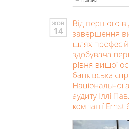
Від першого ві
ЖОВ
14
завершення ви
шлях професій
здобувача пер
рівня вищої ос
банківська спр
Національної ак
аудиту Іллі Па
компанії Ernst