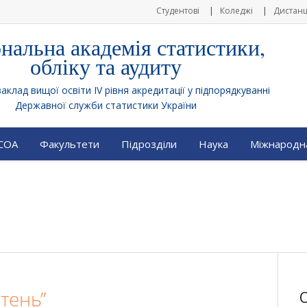
Студентові
Коледжі
Дистанц
нальна академія статистики,
обліку та аудиту
клад вищої освіти IV рівня акредитації у підпорядкуванні
Державної служби статистики України
АСОА
Факультети
Підрозділи
Наука
Міжнародна
тень”