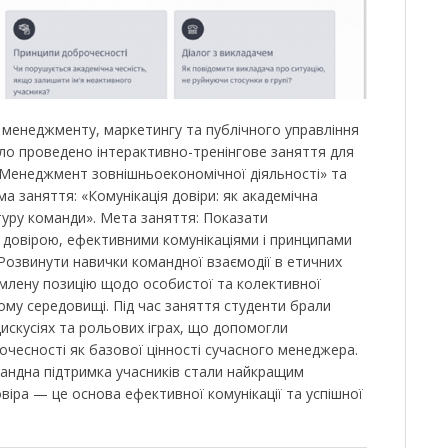
менеджменту, маркетингу та публічного управління
о проведено інтерактивно-тренінгове заняття для
 «Менеджмент зовнішньоекономічної діяльності» та
а заняття: «Комунікація довіри: як академічна
уру команди». Мета заняття: Показати
 довірою, ефективними комунікаціями і принципами
 Розвинути навички командної взаємодії в етичних
омлену позицію щодо особистої та колективної
ому середовищі. Під час заняття студенти брали
дискусіях та рольових іграх, що допомогли
очесності як базової цінності сучасного менеджера.
омандна підтримка учасників стали найкращим
віра — це основа ефективної комунікації та успішної