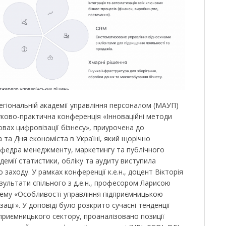
егіональній академії управління персоналом (МАУП)
уково-практична конференція «Інноваційні методи
вах цифровізації бізнесу», приурочена до
 та Дня економіста в Україні, який щорічно
афедра менеджменту, маркетингу та публічного
демії статистики, обліку та аудиту виступила
заходу. У рамках конференції к.е.н., доцент Вікторія
ультати спільного з д.е.н., професором Ларисою
ему «Особливості управління підприємницькою
ації». У доповіді було розкрито сучасні тенденції
приємницького сектору, проаналізовано позиції