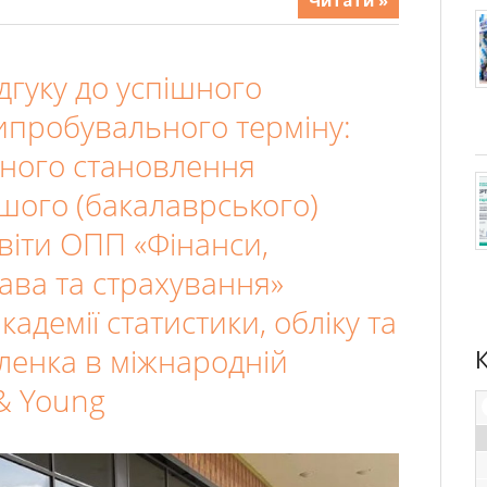
дгуку до успішного
пробувального терміну:
ного становлення
шого (бакалаврського)
віти ОПП «Фінанси,
ава та страхування»
адемії статистики, обліку та
вленка в міжнародній
 & Young