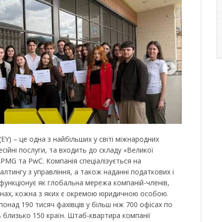
 (EY) – це одна з найбільших у світі міжнародних
ійні послуги, та входить до складу «Великої
 KPMG та PwC. Компанія спеціалізується на
алтингу з управління, а також наданні податкових і
 функціонує як глобальна мережа компаній-членів,
аїнах, кожна з яких є окремою юридичною особою.
понад 190 тисяч фахівців у більш ніж 700 офісах по
 близько 150 країн. Штаб-квартира компанії