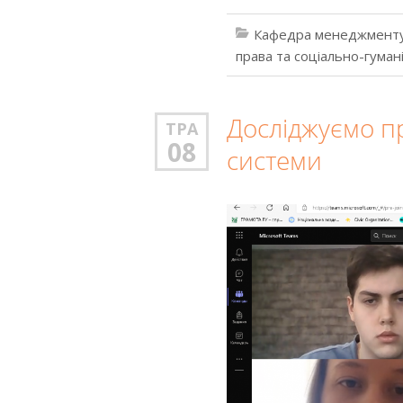
Кафедра менеджменту
права та соціально-гуман
Досліджуємо п
ТРА
08
системи