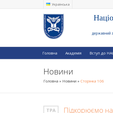
Українська
Націо
державний за
Головна
Академія
Вступ до Н
Новини
Головна
»
Новини
»
Сторінка 106
Підкорюємо на
ТРА