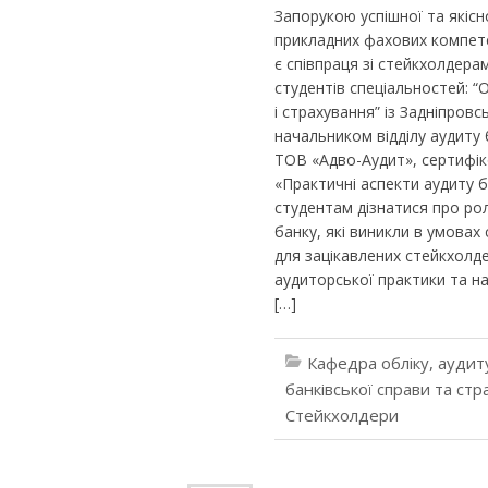
Запорукою успішної та якісн
прикладних фахових компете
є співпраця зі стейкхолдера
студентів спеціальностей: “О
і страхування” із Задніпров
начальником відділу аудиту 
ТОВ «Адво-Аудит», сертифік
«Практичні аспекти аудиту 
студентам дізнатися про роль
банку, які виникли в умовах
для зацікавлених стейкхолд
аудиторської практики та н
[…]
Кафедра обліку, аудит
банківської справи та ст
Стейкхолдери