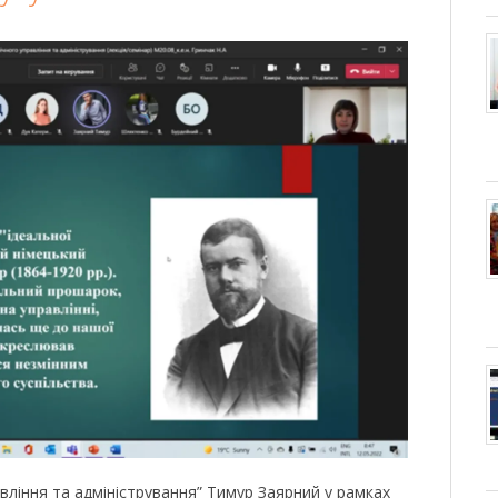
вління та адміністрування” Тимур Заярний у рамках