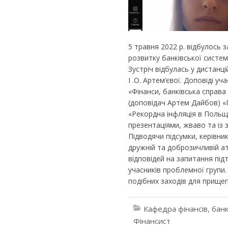
5 травня 2022 р. відбулось 
розвитку банківської систе
Зустріч відбулась у дистанці
І .О. Артем’євої. Доповіді уч
«Фінанси, банківська справа 
(доповідач Артем Дайбов) «
«Рекордна інфляція в Польщ
презентаціями, жваво та із
Підводячи підсумки, керівни
дружній та доброзичливій ат
відповідей на запитання під
учасників проблемної групи.
подібних заходів для прище
Кафедра фінансів, банк
Фінансист