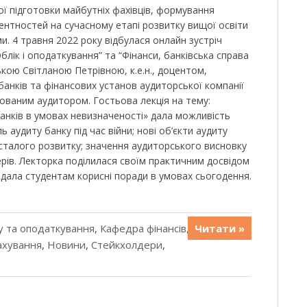
ої підготовки майбутніх фахівців, формування
нтностей на сучасному етапі розвитку вищої освіти
ми. 4 травня 2022 року відбулася онлайн зустріч
блік і оподаткування” та “Фінанси, банківська справа
ською Світланою Петрівною, к.е.н., доцентом,
банків та фінансових установ аудиторської компанії
ованим аудитором. Гостьова лекція на тему:
банків в умовах невизначеності» дала можливість
 аудиту банку під час війни; нові об’єкти аудиту
 сталого розвитку; значення аудиторського висновку
ерів. Лекторка поділилася своїм практичним досвідом
адала студентам корисні поради в умовах сьогодення.
у та оподаткування
,
Кафедра фінансів,
Читати »
рахування
,
Новини
,
Стейкхолдери
,