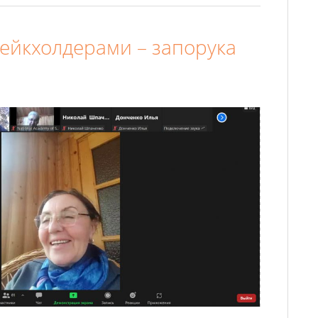
тейкхолдерами – запорука