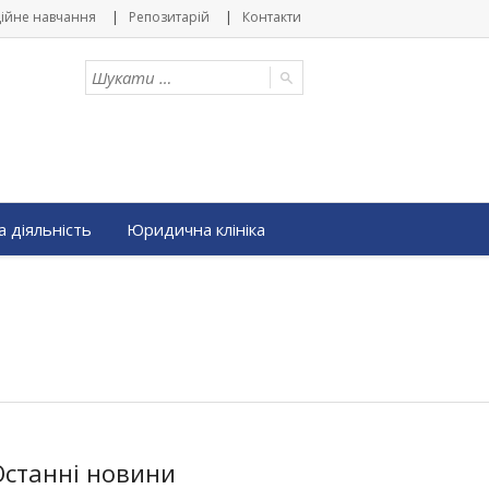
ійне навчання
Репозитарій
Контакти
 діяльність
Юридична клініка
Останні новини