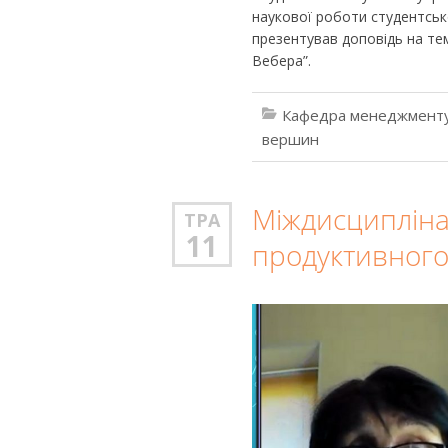
наукової роботи студентськ
презентував доповідь на тем
Вебера”.
Кафедра менеджменту
вершин
Міждисциплінар
ТРА
11
продуктивного