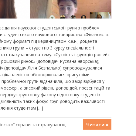
засідання наукової студентської групи з проблем
ми студентського наукового товариства «Фінансист».
йному форматі під керівництвом к.е.н., доцента
асників групи – студентів 3 курсу спеціальності
та страхування» на тему: «Сутність і функції грошей»
Грошовий ринок» (доповідач Руслана Яворська);
і» (доповідач Лілія Безпалько) супроводжувалися
 зацікавленістю обговорювалися присутніми.
к проблемної групи відзначила, що захід відбувся у
мосфері, а високий рівень доповідей, презентацій та
тверджує ґрунтовну фахову підготовку студентів-
 Діяльність таких фокус-груп доводить важливості
плення студентам […]
івської справи та страхування
,
Читати »