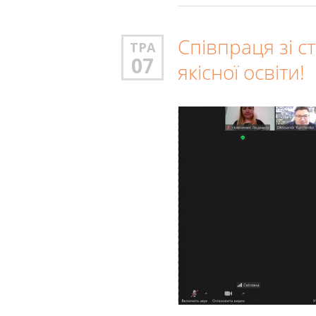
Співпраця зі с
ТРА
07
якісної освіти!