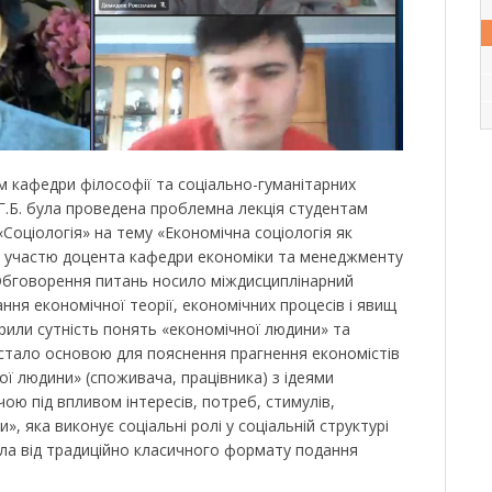
м кафедри філософії та соціально-гуманітарних
 Г.Б. була проведена проблемна лекція студентам
«Соціологія» на тему «Економічна соціологія як
а участю доцента кафедри економіки та менеджменту
. Обговорення питань носило міждисциплінарний
ння економічної теорії, економічних процесів і явищ
крили сутність понять «економічної людини» та
 стало основою для пояснення прагнення економістів
ої людини» (споживача, працівника) з ідеями
чою під впливом інтересів, потреб, стимулів,
и», яка виконує соціальні ролі у соціальній структурі
шла від традиційно класичного формату подання