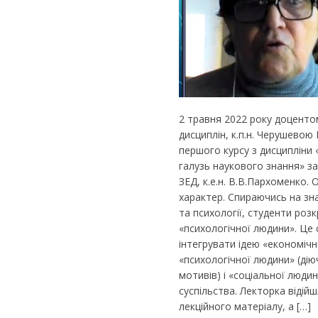
2 травня 2022 року доценто
дисциплін, к.п.н. Черушевою
першого курсу з дисципліни 
галузь наукового знання» з
ЗЕД, к.е.н. В.В.Пархоменко
характер. Спираючись на зна
та психології, студенти роз
«психологічної людини». Це
інтегрувати ідею «економічн
«психологічної людини» (дію
мотивів) і «соціальної людин
суспільства. Лекторка відій
лекційного матеріалу, а […]