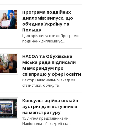
Програма подвійних
дипломів: випуск, що
об’єднав Україну та
Польщу
Цьогоріч випускники Програми
подвійних дипломів ус
НАСОА та Обухівська
міська рада підписали
Меморандум про
співпрацю у сфері освіти
Ректор Національної академії
статистики, обліку та
Консультаційна онлайн-
зустріч для вступників
на магістратуру
15 липня представниками
Національної академії стат