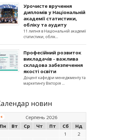
Урочисте вручення
дипломів у Національній
академії статистики,
обліку та аудиту
11 липня в Національній академії
статистики, облік
Професійний розвиток
викладачів - важлива
складова забезпечення
якості освіти
Доцент кафедри менеджменту та
маркетингу Вікторія
Календар новин
Серпень 2026
Пн
Вт
Ср
Чт
Пт
Сб
Нд
1
2