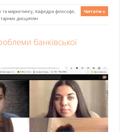
 та маркетингу
,
Кафедра філософії,
Читати »
ітарних дисциплін
роблеми банківської