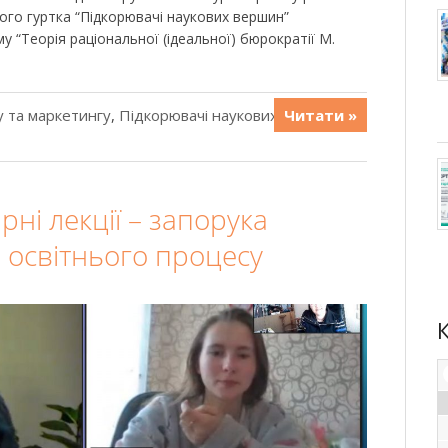
ого гуртка “Підкорювачі наукових вершин”
у “Теорія раціональної (ідеальної) бюрократії М.
 та маркетингу
,
Підкорювачі наукових
Читати »
ні лекції – запорука
 освітнього процесу