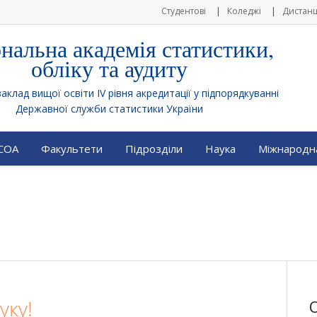
Студентові
Коледжі
Дистанц
нальна академія статистики,
обліку та аудиту
клад вищої освіти IV рівня акредитації у підпорядкуванні
Державної служби статистики України
АСОА
Факультети
Підрозділи
Наука
Міжнародна
уку!