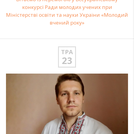
конкурсі Ради молодих учених при
Міністерстві освіти та науки України «Молодий
вчений року»
ТРА
23