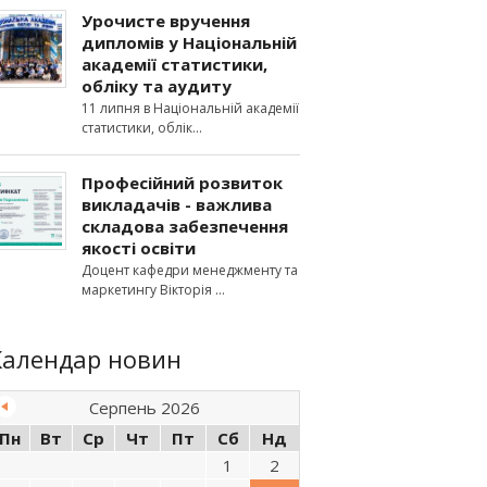
Урочисте вручення
дипломів у Національній
академії статистики,
обліку та аудиту
11 липня в Національній академії
статистики, облік
Професійний розвиток
викладачів - важлива
складова забезпечення
якості освіти
Доцент кафедри менеджменту та
маркетингу Вікторія
Календар новин
Серпень 2026
Пн
Вт
Ср
Чт
Пт
Сб
Нд
1
2