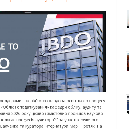
йкхолдерами – невід’ємна складова освітнього процесу
 «Облік і оподаткування» кафедри обліку, аудиту та
авня 2026 року цікаво і змістовно пройшов науково-
полягає професія аудитора?!” за участі керуючого
Балченка та куратора інтернатури Марії Третяк. На