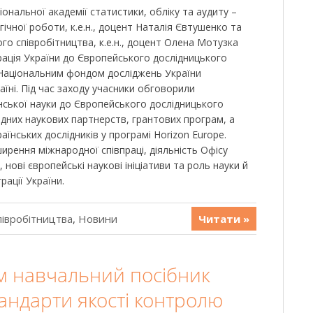
ональної академії статистики, обліку та аудиту –
ічної роботи, к.е.н., доцент Наталія Євтушенко та
ого співробітництва, к.е.н., доцент Олена Мотузка
грація України до Європейського дослідницького
 Національним фондом досліджень України
аїні. Під час заходу учасники обговорили
їнської науки до Європейського дослідницького
дних наукових партнерств, грантових програм, а
аїнських дослідників у програмі Horizon Europe.
рення міжнародної співпраці, діяльність Офісу
 нові європейські наукові ініціативи та роль науки й
рації України.
півробітництва
,
Новини
Читати »
 навчальний посібник
андарти якості контролю