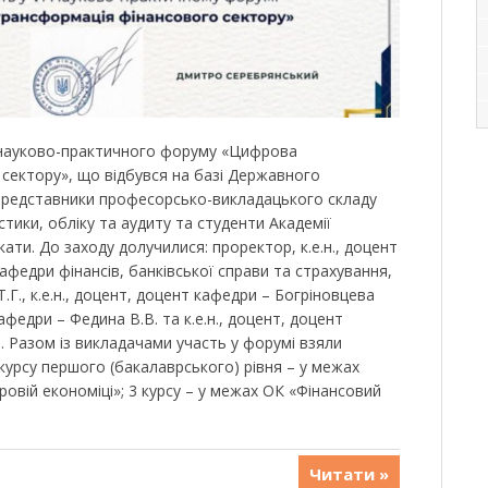
 науково-практичного форуму «Цифрова
сектору», що відбувся на базі Державного
представники професорсько-викладацького складу
стики, обліку та аудиту та студенти Академії
кати. До заходу долучилися: проректор, к.е.н., доцент
кафедри фінансів, банківської справи та страхування,
Т.Г., к.е.н., доцент, доцент кафедри – Богріновцева
кафедри – Федина В.В. та к.е.н., доцент, доцент
. Разом із викладачами участь у форумі взяли
2 курсу першого (бакалаврського) рівня – у межах
овій економіці»; 3 курсу – у межах ОК «Фінансовий
Читати »