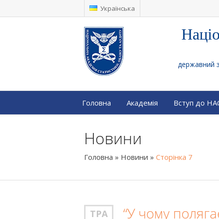
Українська
Націо
державний за
Головна
Академія
Вступ до Н
Новини
Головна
»
Новини
»
Сторінка 7
“У чому поляга
ТРА