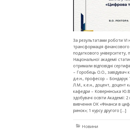
За результатами роботи VI
трансформація фінансового 
податкового університету, 
Національної академії стати
отримали відповідні сертифі
– Горобець О.О., завідувач 
д.е.н., професор – Бондарук 
Л.М., к.е.н., доцент, доцент 
кафедри – Ковернінська Ю.В
здобувачі освіти Академії: 
вивчення ОК «Фінанси в цифр
ринок»; 1 курсу другого […]
Новини