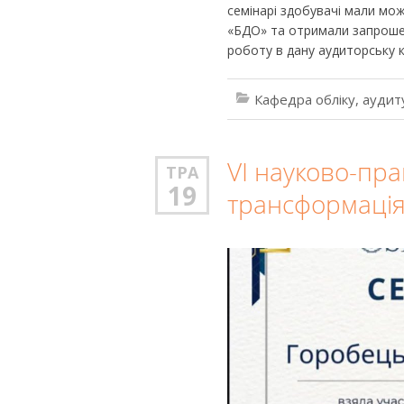
семінарі здобувачі мали мож
«БДО» та отримали запрошен
роботу в дану аудиторську 
Кафедра обліку, аудит
VІ науково-пр
ТРА
19
трансформація