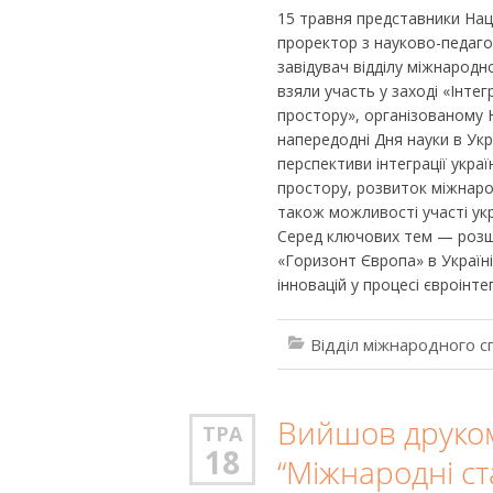
15 травня представники Наці
проректор з науково-педагог
завідувач відділу міжнародн
взяли участь у заході «Інте
простору», організованому
напередодні Дня науки в Укр
перспективи інтеграції укра
простору, розвиток міжнаро
також можливості участі укр
Серед ключових тем — розши
«Горизонт Європа» в Україні,
інновацій у процесі євроінтег
Відділ міжнародного с
Вийшов друком
ТРА
18
“Міжнародні ст