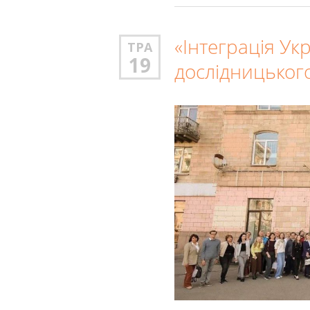
«Інтеграція Ук
ТРА
19
дослідницьког