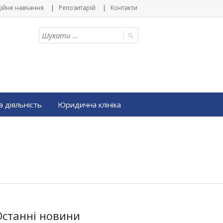
ійне навчання
Репозитарій
Контакти
 діяльність
Юридична клініка
Останні новини