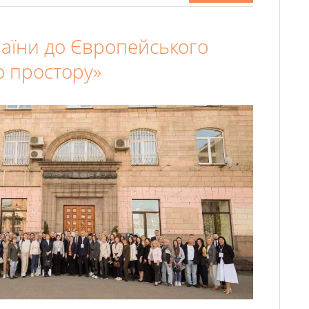
раїни до Європейського
о простору»