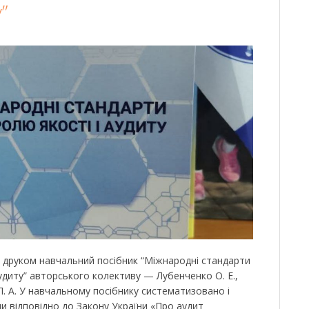
”
 друком навчальний посібник “Міжнародні стандарти
удиту” авторського колективу — Лубенченко О. Е.,
Л. А. У навчальному посібнику систематизовано і
іни відповідно до Закону України «Про аудит