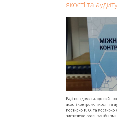
якості та аудиту
Раді повідомити, що вийшов
якості контролю якості та а
Костирко Р. О. та Костирко 
висвітлено організаційні зм