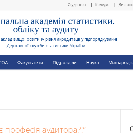
Студентові
Коледжі
Дистанц
нальна академія статистики,
обліку та аудиту
клад вищої освіти IV рівня акредитації у підпорядкуванні
Державної служби статистики України
АСОА
Факультети
Підрозділи
Наука
Міжнародна
є професія аудитора?!”