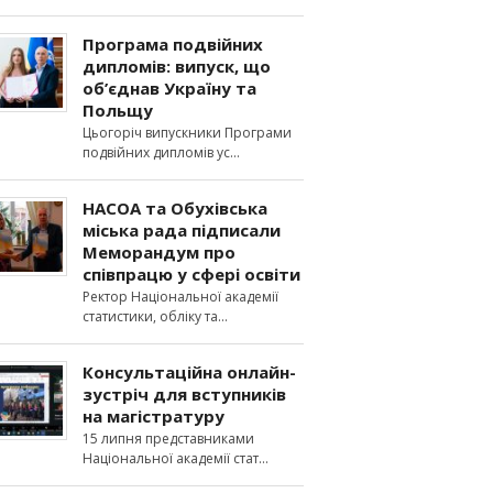
Програма подвійних
дипломів: випуск, що
об’єднав Україну та
Польщу
Цьогоріч випускники Програми
подвійних дипломів ус
НАСОА та Обухівська
міська рада підписали
Меморандум про
співпрацю у сфері освіти
Ректор Національної академії
статистики, обліку та
Консультаційна онлайн-
зустріч для вступників
на магістратуру
15 липня представниками
Національної академії стат