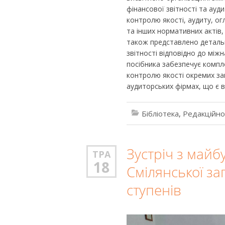
фінансової звітності та ауд
контролю якості, аудиту, ог
та інших нормативних актів, 
також представлено деталь
звітності відповідно до між
посібника забезпечує компле
контролю якості окремих зав
аудиторських фірмах, що є
Бібліотека
,
Редакційно
Зустріч з май
ТРА
18
Смілянської заг
ступенів