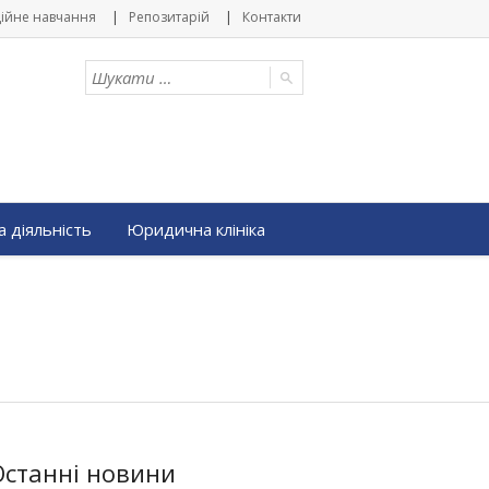
ійне навчання
Репозитарій
Контакти
 діяльність
Юридична клініка
Останні новини