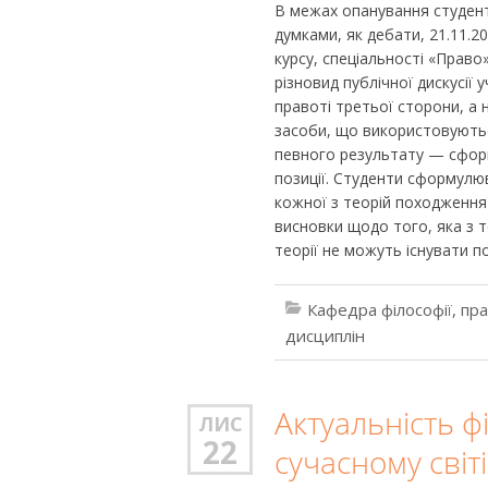
В межах опанування студен
думками, як дебати, 21.11.2
курсу, спеціальності «Право
різновид публічної дискусії
правоті третьої сторони, а 
засоби, що використовуютьс
певного результату — сформ
позиції. Студенти сформулю
кожної з теорій походження
висновки щодо того, яка з т
теорії не можуть існувати по
Кафедра філософії, пр
дисциплін
Актуальність ф
ЛИС
22
сучасному світі