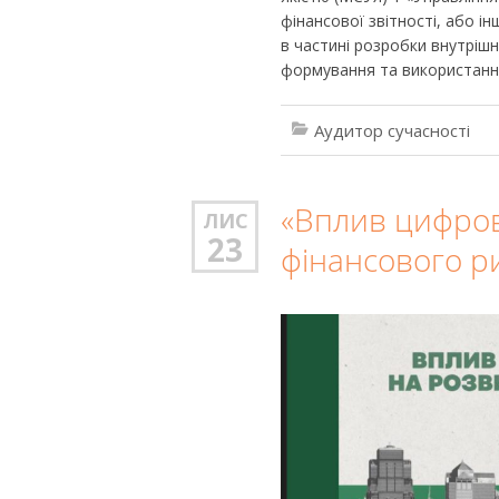
фінансової звітності, або ін
в частині розробки внутрішн
формування та використання
Аудитор сучасності
«Вплив цифров
ЛИС
23
фінансового р