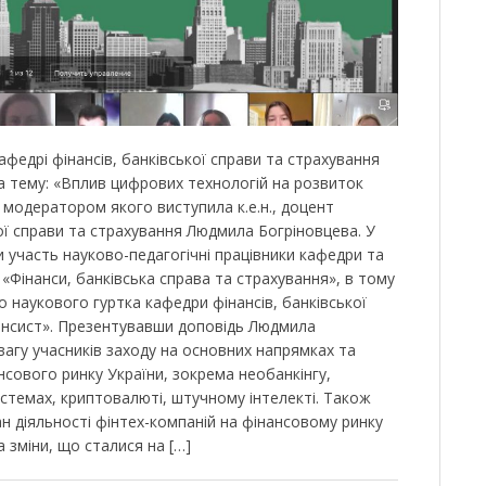
афедрі фінансів, банківської справи та страхування
на тему: «Вплив цифрових технологій на розвиток
 модератором якого виступила к.е.н., доцент
ої справи та страхування Людмила Богріновцева. У
 участь науково-педагогічні працівники кафедри та
«Фінанси, банківська справа та страхування», в тому
о наукового гуртка кафедри фінансів, банківської
ансист». Презентувавши доповідь Людмила
вагу учасників заходу на основних напрямках та
нсового ринку України, зокрема необанкінгу,
истемах, криптовалюті, штучному інтелекті. Також
н діяльності фінтех-компаній на фінансовому ринку
 зміни, що сталися на […]