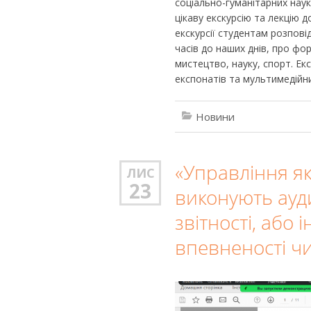
соціально-гуманітарних нау
цікаву екскурсію та лекцію 
екскурсії студентам розповід
часів до наших днів, про фор
мистецтво, науку, спорт. Е
експонатів та мультимедійни
Новини
«Управління як
ЛИС
23
виконують ауд
звітності, або
впевненості чи