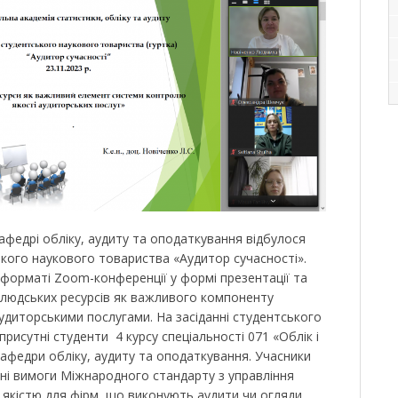
афедрі обліку, аудиту та оподаткування відбулося
ького наукового товариства «Аудитор сучасності».
 форматі Zoom-конференції у формі презентації та
людських ресурсів як важливого компоненту
удиторськими послугами. На засіданні студентського
рисутні студенти 4 курсу спеціальності 071 «Облік і
кафедри обліку, аудиту та оподаткування. Учасники
ні вимоги Міжнародного стандарту з управління
 якістю для фірм, що виконують аудити чи огляди