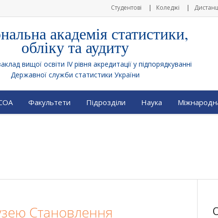
Студентові
Коледжі
Дистанц
нальна академія статистики,
обліку та аудиту
клад вищої освіти IV рівня акредитації у підпорядкуванні
Державної служби статистики України
АСОА
Факультети
Підрозділи
Наука
Міжнародна
Музею Становлення