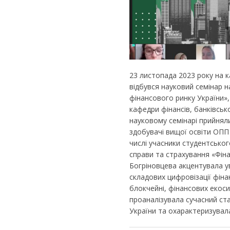
23 листопада 2023 року на к
відбувся науковий семінар 
фінансового ринку України»,
кафедри фінансів, банківськ
науковому семінарі прийняли
здобувачі вищої освіти ОПП 
числі учасники студентськог
справи та страхування «Фін
Богріновцева акцентувала у
складових цифровізації фіна
блокчейні, фінансових екос
проаналізувала сучасний ста
України та охарактеризувала