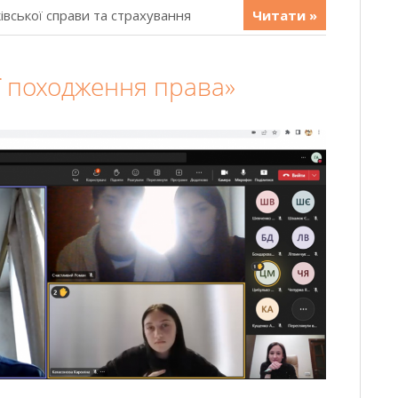
івської справи та страхування
Читати »
ї походження права»