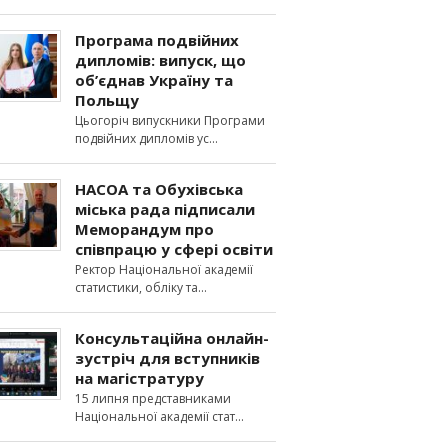
Програма подвійних
дипломів: випуск, що
об’єднав Україну та
Польщу
Цьогоріч випускники Програми
подвійних дипломів ус
НАСОА та Обухівська
міська рада підписали
Меморандум про
співпрацю у сфері освіти
Ректор Національної академії
статистики, обліку та
Консультаційна онлайн-
зустріч для вступників
на магістратуру
15 липня представниками
Національної академії стат