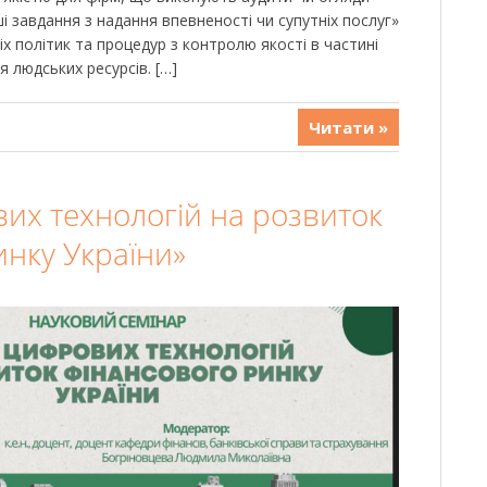
ші завдання з надання впевненості чи супутніх послуг»
іх політик та процедур з контролю якості в частині
 людських ресурсів. […]
Читати »
их технологій на розвиток
инку України»