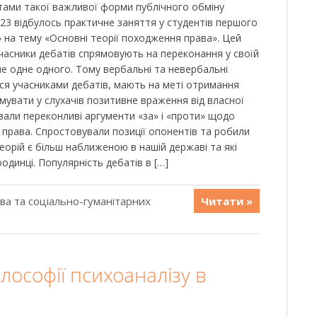
тами такої важливої форми публічного обміну
023 відбулось практичне заняття у студентів першого
» на тему «Основні теорії походження права». Цей
 учасники дебатів спрямовують на переконання у своїй
не одне одного. Тому вербальні та невербальні
я учасниками дебатів, мають на меті отримання
увати у слухачів позитивне враження від власної
вали переконливі аргументи «за» і «проти» щодо
 права. Спростовували позиції опонентів та робили
еорій є більш наближеною в нашій державі та які
одинці. Популярність дебатів в […]
ава та соціально-гуманітарних
Читати »
ілософії психоаналізу в