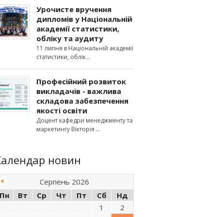
Урочисте вручення
дипломів у Національній
академії статистики,
обліку та аудиту
11 липня в Національній академії
статистики, облік
Професійний розвиток
викладачів - важлива
складова забезпечення
якості освіти
Доцент кафедри менеджменту та
маркетингу Вікторія
Календар новин
Серпень 2026
Пн
Вт
Ср
Чт
Пт
Сб
Нд
1
2