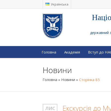
Українська
Націо
державний за
Головна
Академія
Вступ до Н
Новини
Головна
»
Новини
»
Сторінка 85
Екскурсія до 
ЛИС