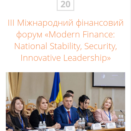
20
ІІІ Міжнародний фінансовий
форум «Modern Finance:
National Stability, Security,
Innovative Leadership»