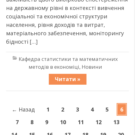
на державному рівні в контексті вивчення
соціальної та економічної структури
населення, рівня доходів та витрат,
матеріального забезпечення, моніторингу
бідності […]
Кафедра статистики та математичних
методів в економіці
,
Новини
Читати »
←
Назад
1
2
3
4
5
6
7
8
9
10
11
12
13
14
15
16
17
18
19
20