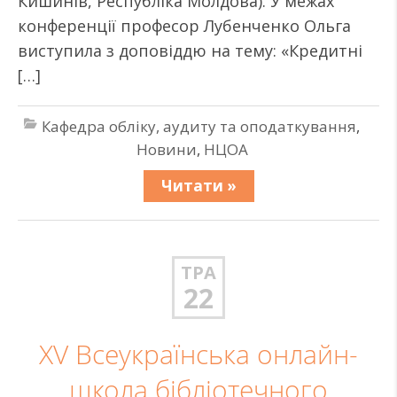
Кишинів, Республіка Молдова). У межах
конференції професор Лубенченко Ольга
виступила з доповіддю на тему: «Кредитні
[…]
Кафедра обліку, аудиту та оподаткування
,
Новини
,
НЦОА
Читати »
ТРА
22
XV Всеукраїнська онлайн-
школа бібліотечного