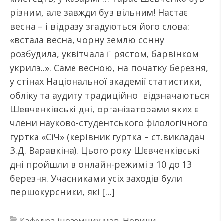
різним, але завжди був вільним! Настає
весна – і відразу згадуються його слова:
«встала весна, чорну землю сонну
розбудила, уквітчала її рястом, барвінком
укрила..». Саме весною, на початку березня,
у стінах Національної академії статистики,
обліку та аудиту традиційно відзначаються
Шевченківські дні, організаторами яких є
члени науково-студентського філологічного
гуртка «СіЧ» (керівник гуртка – ст.викладач
З.Д. Варавкіна). Цього року Шевченківські
дні пройшли в онлайн-режимі з 10 до 13
березня. Учасниками усіх заходів були
першокурсники, які […]
Кафедра іноземних мов
,
Новини