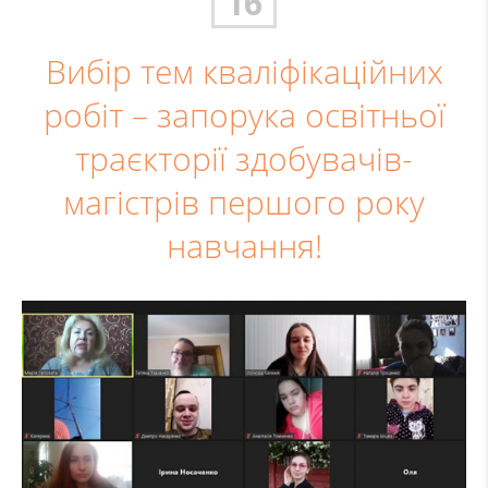
16
Вибір тем кваліфікаційних
робіт – запорука освітньої
траєкторії здобувачів-
магістрів першого року
навчання!