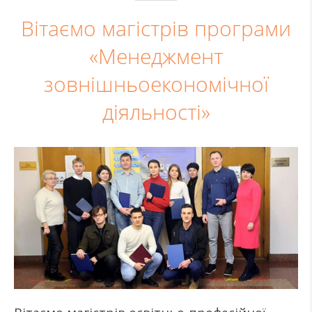
Вітаємо магістрів програми
«Менеджмент
зовнішньоекономічної
діяльності»