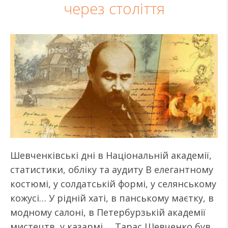
через століття
Шевченківські дні в Національній академії,
статистики, обліку та аудиту В елегантному
костюмі, у солдатській формі, у селянському
кожусі… У рідній хаті, в панському маєтку, в
модному салоні, в Петербурзькій академії
мистецтв, у казармі … Тарас Шевченко був