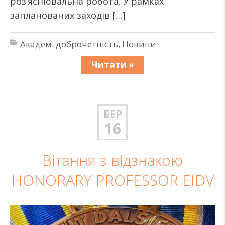
роз’яснювальна робота. У рамках
запланованих заходів […]
Академ. доброчетність
,
Новини
Читати »
БЕР
16
Вітання з відзнакою
HONORARY PROFESSOR EIDV