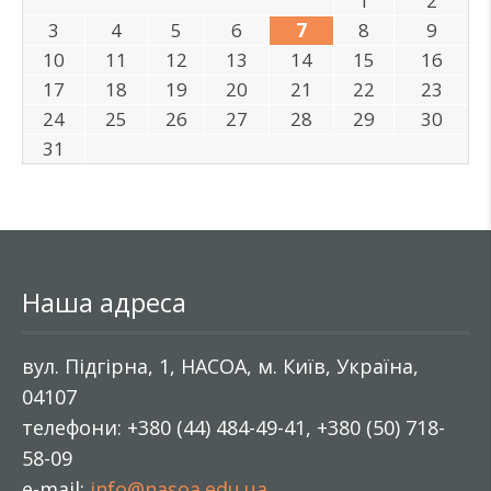
1
2
3
4
5
6
7
8
9
10
11
12
13
14
15
16
17
18
19
20
21
22
23
24
25
26
27
28
29
30
31
Наша адреса
вул. Підгірна, 1, НАСОА, м. Київ, Україна,
04107
телефони: +380 (44) 484-49-41, +380 (50) 718-
58-09
e-mail:
info@nasoa.edu.ua