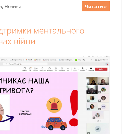
в
,
Новини
Читати »
ідтримки ментального
вах війни