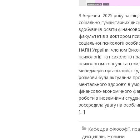
3 березня 2025 року за ініц
соціально-гуманітарних дисц
здобувачів освіти фінансов
факультетів з доктором псих
соціальної психології особис
НАПН України, членом Викона
психологів та психологів пр
психологом-консультантом, 
менеджерів організацій, ст
розмови була актуальна пр
ментального здоров’я в умов
фінансово-економічного фак
роботи з іноземними студен
зосередила увагу на особли
[…]
Кафедра філософії, пр
дисциплін
,
Новини