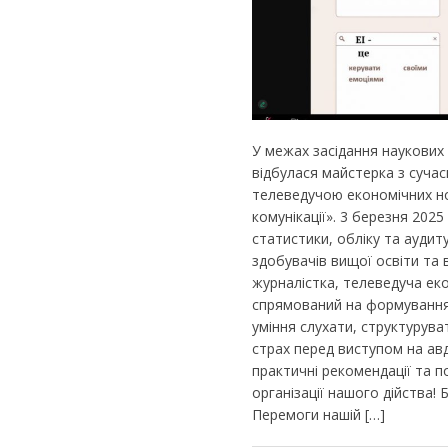
У межах засідання наукових
відбулася майстерка з сучас
телеведучою економічних но
комунікації». 3 березня 202
статистики, обліку та аудит
здобувачів вищої освіти т
журналістка, телеведуча еко
спрямований на формування н
уміння слухати, структурува
страх перед виступом на авд
практичні рекомендації та п
організації нашого дійства!
Перемоги нашій […]