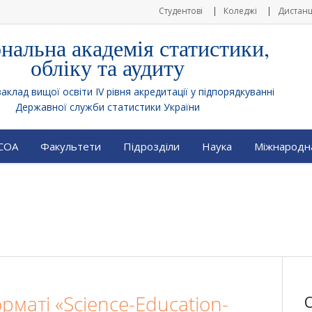
Студентові
Коледжі
Дистанц
нальна академія статистики,
обліку та аудиту
клад вищої освіти IV рівня акредитації у підпорядкуванні
Державної служби статистики України
АСОА
Факультети
Підрозділи
Наука
Міжнародна
рматі «Science-Education-