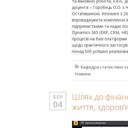
та виховної роботи, к.е.н., д
доцента – Горобець О.О. з 
Остапишиною. Innoware з 200
впроваджувати комплексні ін
підприємствами та надає пос
Dynamics 365 (ERP, CRM, НR)
процесів на базі платформи
щодо практичного застосуван
понад 500 успішно реалізова
Кафедра статистики та
Новини
Шлях до фінан
БЕР
04
життя, здоров’