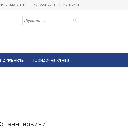
ійне навчання
Репозитарій
Контакти
 діяльність
Юридична клініка
Останні новини