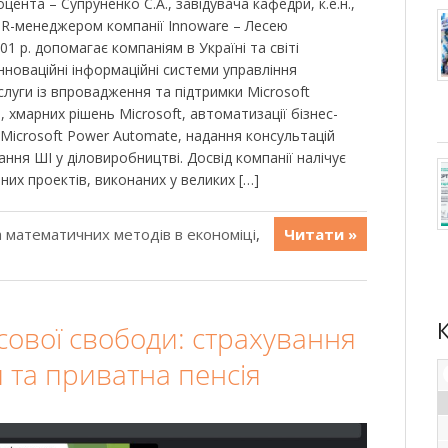
оцента – Супруненко С.А., завідувача кафедри, к.е.н.,
HR-менеджером компанії Innoware – Лесею
1 р. допомагає компаніям в Україні та світі
новаційні інформаційні системи управління
луги із впровадження та підтримки Microsoft
, хмарних рішень Microsoft, автоматизації бізнес-
 Microsoft Power Automate, надання консультацій
ня ШІ у діловиробництві. Досвід компанії налічує
них проектів, виконаних у великих […]
 математичних методів в економіці
,
Читати »
сової свободи: страхування
я та приватна пенсія