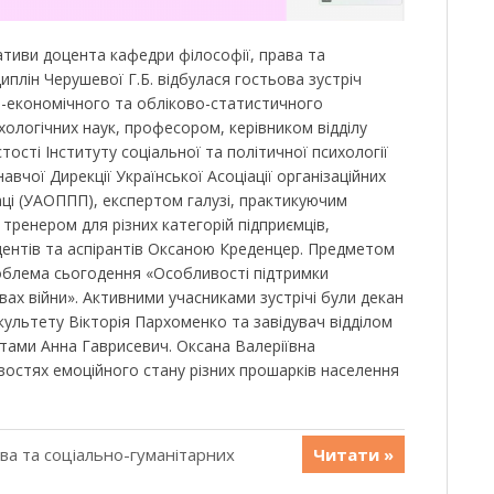
іативи доцента кафедри філософії, права та
иплін Черушевої Г.Б. відбулася гостьова зустріч
о-економічного та обліково-статистичного
ологічних наук, професором, керівником відділу
тості Інституту соціальної та політичної психології
вчої Дирекції Української Асоціації організаційних
аці (УАОППП), експертом галузі, практикуючим
тренером для різних категорій підприємців,
удентів та аспірантів Оксаною Креденцер. Предметом
облема сьогодення «Особливості підтримки
ах війни». Активними учасниками зустрічі були декан
ультету Вікторія Пархоменко та завідувач відділом
тами Анна Гаврисевич. Оксана Валеріївна
востях емоційного стану різних прошарків населення
ава та соціально-гуманітарних
Читати »