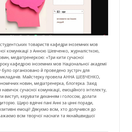
 студентських товариств кафедри іноземних мов
ної комунікації з Анною Шевченко, журналісткою,
вин, медіатренеркою: «Три кити сучасної
5 року кафедрою іноземних мов Національної академії
у було організовано й проведено зустріч для
а викладачів. Майстерку провела АННА ШЕВЧЕНКО,
номічних новин, медіатренерка, блогерка. Захід
авичок сучасної комунікації, емоційного інтелекту,
ти виступ, керувати диханням і голосом, долати
иторію. Щиро вдячні пані Анні за цінні поради,
озитивні емоції! Дякуємо всім, хто долучився до
 Бажаємо всім творчої наснаги та якнайшвидшої