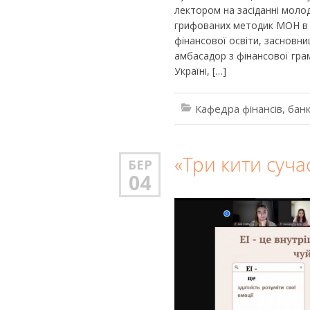
лектором на засіданні моло
грифованих методик МОН в Ук
фінансової освіти, засновн
амбасадор з фінансової гра
Україні, […]
Кафедра фінансів, банк
«Три кити сучас
БЕР
04