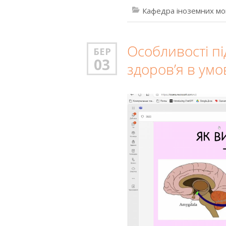
Кафедра іноземних мо
Особливості п
БЕР
03
здоров’я в умо