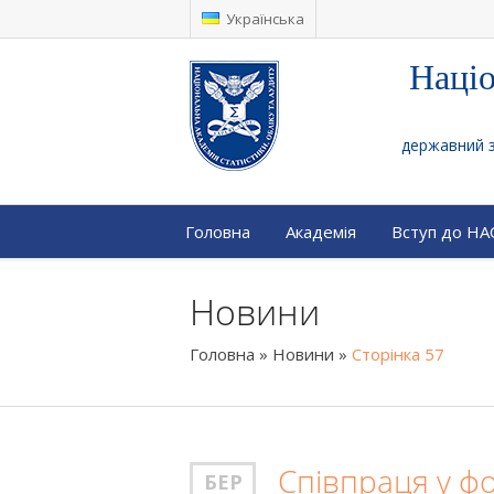
Українська
Націо
державний за
Головна
Академія
Вступ до Н
Новини
Головна
»
Новини
»
Сторінка 57
Cпівпраця у фо
БЕР