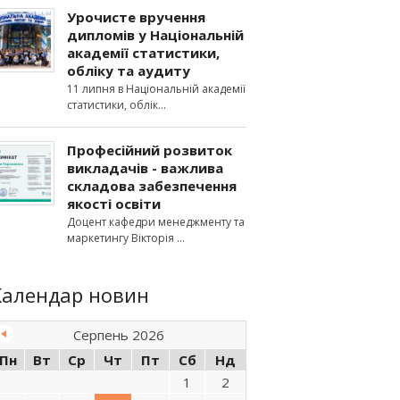
Урочисте вручення
дипломів у Національній
академії статистики,
обліку та аудиту
11 липня в Національній академії
статистики, облік
Професійний розвиток
викладачів - важлива
складова забезпечення
якості освіти
Доцент кафедри менеджменту та
маркетингу Вікторія
Календар новин
Серпень 2026
Пн
Вт
Ср
Чт
Пт
Сб
Нд
1
2