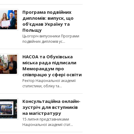
Програма подвійних
дипломів: випуск, що
об’єднав Україну та
Польщу
Цьогоріч випускники Програми
подвійних дипломів ус
НАСОА та Обухівська
міська рада підписали
Меморандум про
співпрацю у сфері освіти
Ректор Національної академії
статистики, обліку та
Консультаційна онлайн-
зустріч для вступників
на магістратуру
15 липня представниками
Національної академії стат