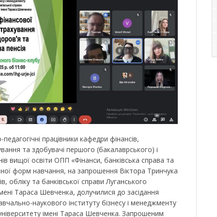
-педагогічні працівники кафедри фінансів,
ування та здобувачі першого (бакалаврського) і
внів вищої освіти ОПП «Фінанси, банківська справа та
чної форм навчання, на запрошення Віктора Тринчука
ів, обліку та банківської справи Луганського
імені Тараса Шевченка, долучилися до засідання
авчально-наукового інституту бізнесу і менеджменту
університету імені Тараса Шевченка. Запрошеним