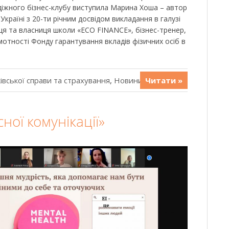
діжного бізнес-клубу виступила Марина Хоша – автор
раїні з 20-ти річним досвідом викладання в галузі
иця та власниця школи «ECO FINANCE», бізнес-тренер,
мотності Фонду гарантування вкладів фізичних осіб в
івської справи та страхування
,
Новини
Читати »
ної комунікації»