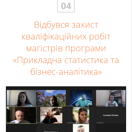
04
Відбувся захист
кваліфікаційних робіт
магістрів програми
«Прикладна статистика та
бізнес-аналітика»