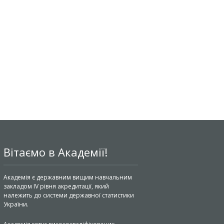
Вітаємо в Академії!
Академія є державним вищим навчальним
закладом IV рівня акредитації, який
належить до системи державної статистики
України.