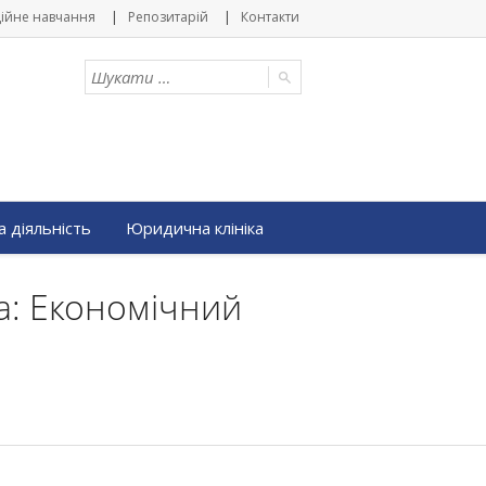
ійне навчання
Репозитарій
Контакти
 діяльність
Юридична клініка
а: Економічний