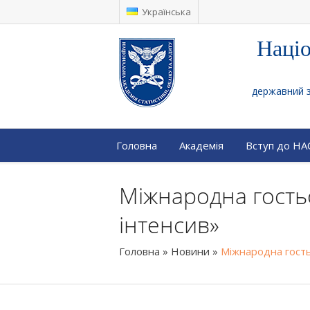
Українська
Націо
державний за
Головна
Академія
Вступ до Н
Міжнародна гость
інтенсив»
Головна
»
Новини
»
Міжнародна гость