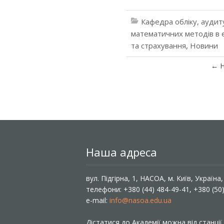
Кафедра обліку, аудит
математичних методів в 
та страхування
,
Новини
←
Н
Наша адреса
вул. Підгірна, 1, НАСОА, м. Київ, Україна
телефони: +380 (44) 484-49-41, +380 (50
e-mail:
info@nasoa.edu.ua
Дістатися до Академії можна від станці