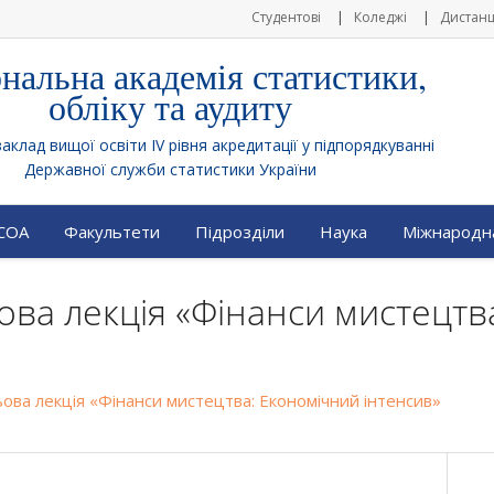
Студентові
Коледжі
Дистанц
нальна академія статистики,
обліку та аудиту
клад вищої освіти IV рівня акредитації у підпорядкуванні
Державної служби статистики України
АСОА
Факультети
Підрозділи
Наука
Міжнародна
ова лекція «Фінанси мистецтв
ова лекція «Фінанси мистецтва: Економічний інтенсив»