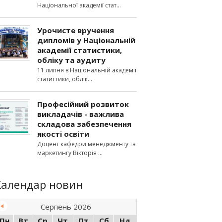
Національної академії стат
Урочисте вручення
дипломів у Національній
академії статистики,
обліку та аудиту
11 липня в Національній академії
статистики, облік
Професійний розвиток
викладачів - важлива
складова забезпечення
якості освіти
Доцент кафедри менеджменту та
маркетингу Вікторія
Календар новин
Серпень 2026
Пн
Вт
Ср
Чт
Пт
Сб
Нд