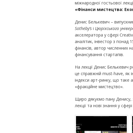
міжнародної гостьової лекц
«Фінанси мистецтва: Еко
Денис Белькевич – випускн
Sotheby’s
і
Цюріхського унів
акселератора у сфері Creati
аналітик, інвестор з понад 
фінансів, автор численних н
фінансування стартапів.
На лекції Денис Белькевич р
це справжній must-have, як 
індекси арт-ринку, що таке 
«фракційне мистецтво».
Щиро дякуємо пану Денису, з
лекції та нові знання у сфер