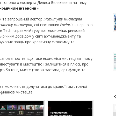
ії топового експерта Дениса Белькевича на тему
номічний інтенсив»
.
ик та запрошений лектор
Інституту мистецтв
ерситету мистецтв
, співзасновник
Fuelarts
– першого
ve Tech, справжній гуру арт-економіки, ринковий
15-річним досвідом у світі арт-менеджменту та
аукових праць про креативну економіку та
озповів про те, що таке економіка мистецтва і чому
інвестувати в мистецтво і залишитися в плюсі, про
арт-банкінг, мистецтво як застава, арт-фонди та
а можливість долучитися до цікавої і змістовної
і фінансів мистецтв.