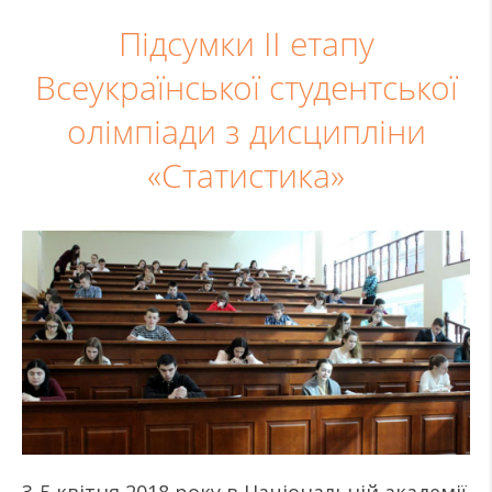
Підсумки ІІ етапу
Всеукраїнської студентської
олімпіади з дисципліни
«Статистика»