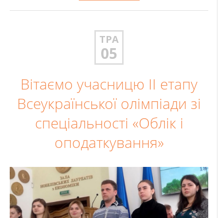
ТРА
05
Вітаємо учасницю II етапу
Всеукраїнської олімпіади зі
спеціальності «Облік і
оподаткування»