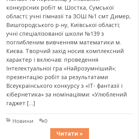
конкурсних робіт м. Шостка, Сумської
області; учні гімназії та ЗОШ №1 смт Димер,
Вишгородського р-ну, Київської області;
учні спеціалізованої школи №139 з
поглибленим вивченням математики м.
Києва. Творчий захід носив комплексний
характер і включав: проведення
Інтелектуальної гра «Найрозумніший»;
презентацію робіт за результатами
Всеукраїнського конкурсу з «IT- фантазії і
кібернетика» за номінаціями: «Улюблений
гаджет […]
Новини
0
Читати »