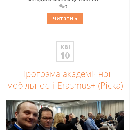
0
Читати »
КВІ
10
Програма академічної
мобільності Erasmus+ (Рієка)