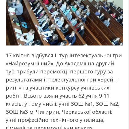
17 квітня відбувся ІІ тур інтелектуальної гри
«Найрозумніший». До Академії на другий
тур прибули переможці першого туру за
результатами інтелектуальної гри «Брейн-
ринг» та учасники конкурсу учнівських
робіт . Всього взяли участь 62 учня 9-11
класів, у тому числі: учні ЗОШ №1, ЗОШ №2,
ЗОШ №3 м. Чигирин, Черкаської області;
учні професійно технічного училища,
гімназії та переможці учнівських