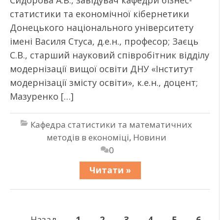
Сидорова А.В., завідувач кафедри бізнес-
статистики та економічної кібернетики
Донецького національного університету
імені Василя Стуса, д.е.н., професор; Заєць
С.В., старший науковий співробітник відділу
модернізації вищої освіти ДНУ «Інститут
модернізації змісту освіти», к.е.н., доцент;
Мазуренко […]
Кафедра статистики та математичних
методів в економіці
,
Новини
0
Читати »
←
Назад
1
2
3
4
5
6